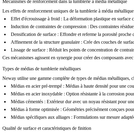
Mécanismes de renforcement dans la tumblerie à média métallique
Les effets de renforcement uniques de la tumblerie à média métalliqu
Effet d'écrouissage à froid :
La déformation plastique en surface c
Induction de contraintes de compression :
Des contraintes résidue
Densification de surface :
Effondre et referme la porosité proche d
Affinement de la structure granulaire :
Crée des couches de surface
Lissage de surface :
Réduit les points de concentration de contraint
Ces mécanismes agissent en synergie pour créer des composants avec de
Types de médias de tumblerie métalliques
Neway utilise une gamme complète de types de médias métalliques, ch
Médias en acier pré-trempé :
Médias à haute densité pour une coup
Médias en acier inoxydable :
Option résistante à la corrosion pour
Médias cémentés :
Extérieur dur avec un noyau résistant pour un
Médias à forme optimisée :
Géométries précisément conçues pour a
Médias spécifiques aux alliages :
Formulations sur mesure adapté
Qualité de surface et caractéristiques de finition