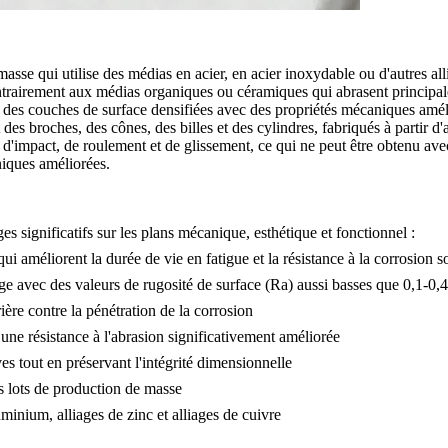
asse qui utilise des médias en acier, en acier inoxydable ou d'autres al
rairement aux médias organiques ou céramiques qui abrasent principale
 des couches de surface densifiées avec des propriétés mécaniques amél
 broches, des cônes, des billes et des cylindres, fabriqués à partir d'a
'impact, de roulement et de glissement, ce qui ne peut être obtenu avec
niques améliorées.
 significatifs sur les plans mécanique, esthétique et fonctionnel :
i améliorent la durée de vie en fatigue et la résistance à la corrosion s
age avec des valeurs de rugosité de surface (Ra) aussi basses que 0,1-0,
ière contre la pénétration de la corrosion
ne résistance à l'abrasion significativement améliorée
es tout en préservant l'intégrité dimensionnelle
s lots de
production de masse
luminium
,
alliages de zinc
et
alliages de cuivre