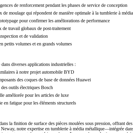
igences de renforcement pendant les phases de
service de conception
ux de moulage
qui répondent de manière optimale à la tumblerie à média
ototypage
pour confirmer les améliorations de performance
x de travail globaux de
post-traitement
inspection
et de validation
 en
petits volumes
et en grands volumes
ans diverses applications industrielles :
imilaires à notre
projet automobile BYD
omposants des
coques de base de données Huawei
s des
outils électriques Bosch
le améliorée pour les articles de luxe
e en fatigue pour les éléments structurels
ans la finition de surface des pièces moulées sous pression, offrant d
Chez Neway, notre expertise en tumblerie à média métallique—intégrée d