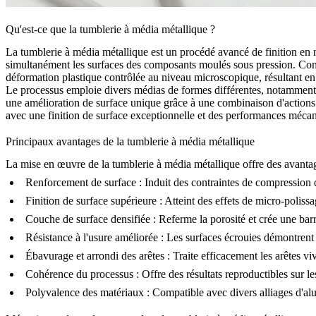
Qu'est-ce que la tumblerie à média métallique ?
La tumblerie à média métallique est un procédé avancé de finition en m
simultanément les surfaces des composants moulés sous pression. Cont
déformation plastique contrôlée au niveau microscopique, résultant en
Le processus emploie divers médias de formes différentes, notamment des
une amélioration de surface unique grâce à une combinaison d'actions d
avec une finition de surface exceptionnelle et des performances méca
Principaux avantages de la tumblerie à média métallique
La mise en œuvre de la tumblerie à média métallique offre des avantages
Renforcement de surface :
Induit des contraintes de compression qu
Finition de surface supérieure :
Atteint des effets de micro-poliss
Couche de surface densifiée :
Referme la porosité et crée une barr
Résistance à l'usure améliorée :
Les surfaces écrouies démontrent u
Ébavurage et arrondi des arêtes :
Traite efficacement les arêtes viv
Cohérence du processus :
Offre des résultats reproductibles sur le
Polyvalence des matériaux :
Compatible avec divers
alliages d'a