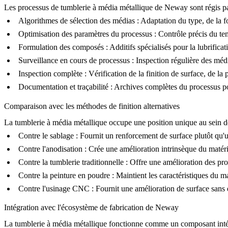
Les processus de tumblerie à média métallique de Neway sont régis par 
Algorithmes de sélection des médias :
Adaptation du type, de la f
Optimisation des paramètres du processus :
Contrôle précis du tem
Formulation des composés :
Additifs spécialisés pour la lubrificat
Surveillance en cours de processus :
Inspection régulière des médi
Inspection
complète :
Vérification de la finition de surface, de l
Documentation et traçabilité :
Archives complètes du processus pour
Comparaison avec les méthodes de finition alternatives
La tumblerie à média métallique occupe une position unique au sein d
Contre le
sablage
:
Fournit un renforcement de surface plutôt qu'
Contre l'
anodisation
:
Crée une amélioration intrinsèque du matéri
Contre la
tumblerie
traditionnelle :
Offre une amélioration des prop
Contre la
peinture en poudre
:
Maintient les caractéristiques du ma
Contre l'
usinage CNC
:
Fournit une amélioration de surface sans 
Intégration avec l'écosystème de fabrication de Neway
La tumblerie à média métallique fonctionne comme un composant intég