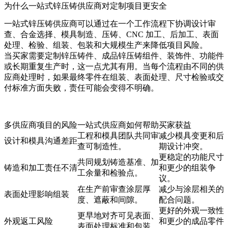
为什么一站式锌压铸供应商对定制项目更安全
一站式锌压铸供应商可以通过在一个工作流程下协调设计审
查、合金选择、模具制造、压铸、CNC 加工、后加工、表面
处理、检验、组装、包装和大规模生产来降低项目风险。
当买家需要定制锌压铸件、成品锌压铸组件、装饰件、功能件
或长期重复生产时，这一点尤其有用。当每个流程由不同的供
应商处理时，如果最终零件在组装、表面处理、尺寸检验或交
付标准方面失败，责任可能会变得不明确。
多供应商项目的风险
一站式供应商如何帮助
买家获益
工程和模具团队共同审
减少模具变更和后
设计和模具沟通差距
查可制造性。
期设计冲突。
更稳定的功能尺寸
共同规划铸造基准、加
铸造和加工责任不清
和更少的组装争
工余量和检验点。
议。
在生产前审查涂层厚
减少与涂层相关的
表面处理影响组装
度、遮蔽和间隙。
配合问题。
更好的外观一致性
更早地对齐可见表面、
外观返工风险
和更少的成品零件
表面处理标准和包装。