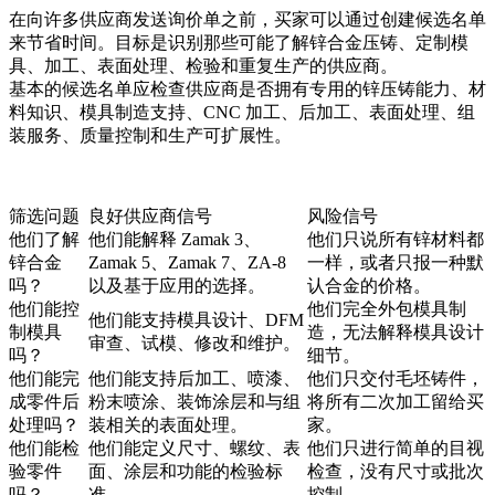
在向许多供应商发送询价单之前，买家可以通过创建候选名单
来节省时间。目标是识别那些可能了解锌合金压铸、定制模
具、加工、表面处理、检验和重复生产的供应商。
基本的候选名单应检查供应商是否拥有专用的锌压铸能力、材
料知识、模具制造支持、CNC 加工、后加工、表面处理、组
装服务、质量控制和生产可扩展性。
筛选问题
良好供应商信号
风险信号
他们了解
他们能解释 Zamak 3、
他们只说所有锌材料都
锌合金
Zamak 5、Zamak 7、ZA-8
一样，或者只报一种默
吗？
以及基于应用的选择。
认合金的价格。
他们能控
他们完全外包模具制
他们能支持模具设计、DFM
制模具
造，无法解释模具设计
审查、试模、修改和维护。
吗？
细节。
他们能完
他们能支持后加工、喷漆、
他们只交付毛坯铸件，
成零件后
粉末喷涂、装饰涂层和与组
将所有二次加工留给买
处理吗？
装相关的表面处理。
家。
他们能检
他们能定义尺寸、螺纹、表
他们只进行简单的目视
验零件
面、涂层和功能的检验标
检查，没有尺寸或批次
吗？
准。
控制。