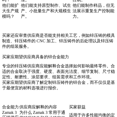
他们能扩
他们能支持原型制作、试生
他们能制作样品，但无
大生产规
产、小批量生产和大规模生
法展示重复生产控制能
模吗？
产。
力。
买家还应审查供应商是否能支持相关工艺，例如
锌压铸的模具
制造
、
锌压铸件的 CNC 加工
、
锌压铸件的后处理
以及
锌压铸
件的组装服务
。
买家应期望供应商具备的锌合金能力
专业的锌压铸供应商应能解释合金选择如何影响最终零件。合
适的合金取决于强度、硬度、表面光洁度、细节复制、尺寸稳
定性、耐磨性、涂层要求、组装需求和工作环境。
买家应期望供应商了解
定制锌压铸件的锌合金
，而不仅仅是基
于最便宜的材料选项进行报价。
合金能力
供应商应解释的内容
买家获益
Zamak 3
为什么 Zamak 3 常用于通
适用于许多性能均衡的定