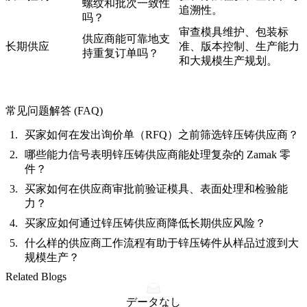
螺纹和批次一致性
追溯性。
吗？
审查模具维护、包装标
供应商能可靠地支
长期供应
准、版本控制、生产能力
持重复订单吗？
和大规模生产规划。
常见问题解答 (FAQ)
买家如何在发出询价单（RFQ）之前筛选锌压铸供应商？
哪些能力信号表明锌压铸供应商能处理复杂的 Zamak 零
件？
买家如何在供应商审批前验证模具、表面处理和检验能
力？
买家应如何通过锌压铸供应商降低长期供应风险？
什么样的供应商工作流程有助于锌压铸件从样品过渡到大
规模生产？
Related Blogs
データなし