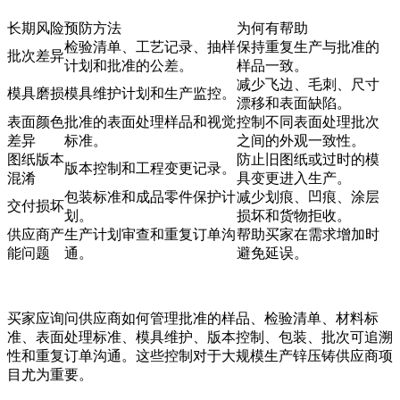
长期风险
预防方法
为何有帮助
检验清单、工艺记录、抽样
保持重复生产与批准的
批次差异
计划和批准的公差。
样品一致。
减少飞边、毛刺、尺寸
模具磨损
模具维护计划和生产监控。
漂移和表面缺陷。
表面颜色
批准的表面处理样品和视觉
控制不同表面处理批次
差异
标准。
之间的外观一致性。
图纸版本
防止旧图纸或过时的模
版本控制和工程变更记录。
混淆
具变更进入生产。
包装标准和成品零件保护计
减少划痕、凹痕、涂层
交付损坏
划。
损坏和货物拒收。
供应商产
生产计划审查和重复订单沟
帮助买家在需求增加时
能问题
通。
避免延误。
买家应询问供应商如何管理批准的样品、检验清单、材料标
准、表面处理标准、模具维护、版本控制、包装、批次可追溯
性和重复订单沟通。这些控制对于
大规模生产锌压铸供应商
项
目尤为重要。