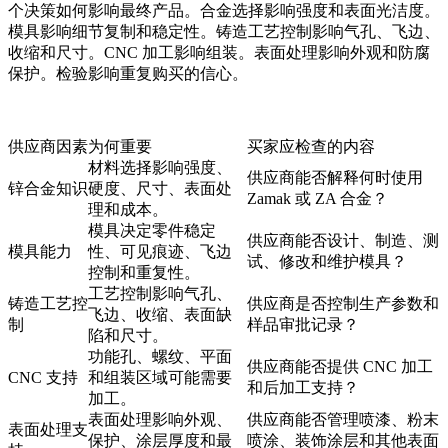
个决策如何影响最终产品。合金选择影响强度和表面光洁度。
模具影响细节复制和稳定性。铸造工艺控制影响气孔、飞边、
收缩和尺寸。CNC 加工影响组装。表面处理影响外观和防腐
保护。检验影响重复购买的信心。
供应商因素
为何重要
买家应检查的内容
材料选择影响强度、
供应商能否解释何时使用
锌合金知识
硬度、尺寸、表面处
Zamak 或 ZA 合金？
理和成本。
模具决定零件稳定
供应商能否设计、制造、测
模具能力
性、可见痕迹、飞边
试、修改和维护模具？
控制和重复性。
工艺控制影响气孔、
铸造工艺控
供应商是否控制生产参数和
飞边、收缩、表面缺
制
样品审批记录？
陷和尺寸。
功能孔、螺纹、平面
供应商能否提供 CNC 加工
CNC 支持
和组装区域可能需要
和后加工支持？
加工。
表面处理影响外观、
供应商能否管理喷漆、粉末
表面处理支
保护、涂层厚度和最
喷涂、装饰涂层和其他表面