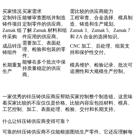
买家情况
买家需求
需比较的供应商能力
定制锌压
能够审查图纸并制造
工程审查、合金选择、模具制
铸件项目
定制零件的供应商。
造、铸造和生产规划。
Zamak 组
了解 Zamak 材料和组
Zamak 3、Zamak 5、Zamak 7
件采购
件应用的供应商。
和 ZA 合金的选择知识。
需要加工、表面处
成品锌压
CNC 加工、后处理、组装支
理、检验和包装的零
铸组件
持和保护性交付。
件。
能够在多个批次中保
长期重复
模具维护、检验记录、批次可
持质量稳定的供应
生产
追溯性和大规模生产控制。
商。
一家优秀的锌压铸供应商应帮助买家控制整个制造链。这意味
着买家比较的不应仅仅是价格。比较内容应包括材料、模具、
工艺控制、加工、表面处理、检验、交付和长期支持。
什么让锌压铸供应商变得可靠？
可靠的锌压铸供应商不仅能根据图纸生产零件。它还应理解每