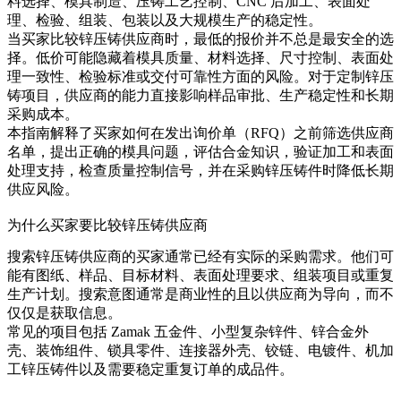
料选择、模具制造、压铸工艺控制、CNC 后加工、表面处
理、检验、组装、包装以及大规模生产的稳定性。
当买家比较
锌压铸供应商
时，最低的报价并不总是最安全的选
择。低价可能隐藏着模具质量、材料选择、尺寸控制、表面处
理一致性、检验标准或交付可靠性方面的风险。对于定制锌压
铸项目，供应商的能力直接影响样品审批、生产稳定性和长期
采购成本。
本指南解释了买家如何在发出询价单（RFQ）之前筛选供应商
名单，提出正确的模具问题，评估合金知识，验证加工和表面
处理支持，检查质量控制信号，并在采购锌压铸件时降低长期
供应风险。
为什么买家要比较锌压铸供应商
搜索锌压铸供应商的买家通常已经有实际的采购需求。他们可
能有图纸、样品、目标材料、表面处理要求、组装项目或重复
生产计划。搜索意图通常是商业性的且以供应商为导向，而不
仅仅是获取信息。
常见的项目包括 Zamak 五金件、小型复杂锌件、锌合金外
壳、装饰组件、锁具零件、连接器外壳、铰链、电镀件、机加
工锌压铸件以及需要稳定重复订单的成品件。