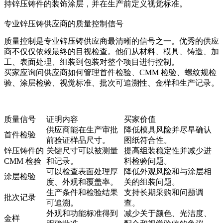
持
锌压铸件的装饰涂层
，并在生产前定义视觉标准。
专业锌压铸供应商的质量控制信号
质量控制是专业锌压铸供应商最清晰的信号之一。优秀的供应
商不仅仅依赖最终的目视检查。他们从材料、模具、铸造、加
工、表面处理、组装到包装对整个项目进行控制。
买家应询问供应商如何管理首件检验、CMM 检验、螺纹规检
验、涂层检验、视觉标准、批次可追溯性、金样和生产记录。
质量信号
证明内容
买家价值
供应商能在生产审批
降低模具风险并尽早确认
首件检验
前验证样品尺寸。
图纸符合性。
锌压铸件的
关键尺寸可以被测量
提高组装稳定性并减少进
CMM 检验
和记录。
料检验问题。
可以检查表面处理厚
降低外观风险和与涂层相
涂层检验
度、外观和覆盖率。
关的组装问题。
生产条件和检验结果
支持长期采购和问题调
批次记录
可追溯。
查。
外观和功能标准得到
减少关于颜色、光洁度、
金样