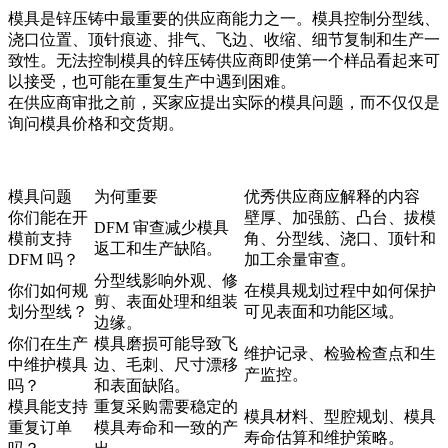
模具是锌压铸中最重要的供应商能力之一。模具控制分型线、
浇口位置、顶针痕迹、排气、飞边、收缩、细节复制和生产一
致性。无法控制模具的锌压铸供应商即使第一个样品看起来可
以接受，也可能在重复生产中遇到困难。
在供应商审批之前，买家应提出实际的模具问题，而不仅仅是
询问模具价格和交货期。
模具问题
为何重要
优秀供应商应解释的内容
你们能在开
壁厚、加强筋、凸台、拔模
DFM 审查减少模具
模前支持
角、分型线、浇口、顶针和
返工和生产缺陷。
DFM 吗？
加工余量审查。
分型线影响外观、修
你们如何规
在模具规划过程中如何保护
剪、表面处理和组装
划分型线？
可见表面和功能区域。
边缘。
你们在生产
模具磨损可能导致飞
维护记录、检验检查点和生
中维护模具
边、毛刺、尺寸漂移
产监控。
吗？
和表面缺陷。
模具能支持
重复采购需要稳定的
模具材料、型腔规划、模具
重复订单
模具寿命和一致的产
寿命估算和维护策略。