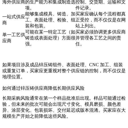
海外供应商
的生产能力和集成制造选
控制、交货期、运输和文
项。
件记录。
能够集成模具、铸造、加
买家应确认每个流程都真
一站式供应
工、表面处理、检验、组
正受控，而不仅仅是在网
商
装和包装。
站上列出。
可能在某一特定工艺（如
买家必须协调更多供应商
单一工艺供
铸造或表面处理）方面很
并管理各工艺之间的责
应商
强。
任。
如果项目涉及成品锌压铸组件、表面处理、CNC 加工、组装
或重复订单，买家应更重视对整个供应链的控制，而不仅仅是
地理位置。
如何通过锌压铸供应商降低长期供应风险
长期采购风险通常在第一个样品批准后出现。样品可能通过检
验，但未来的批次可能会出现尺寸变化、模具磨损、颜色差
异、涂层变化、包装损坏、交付延迟或版本混淆。买家应在大
规模生产开始之前降低这些风险。