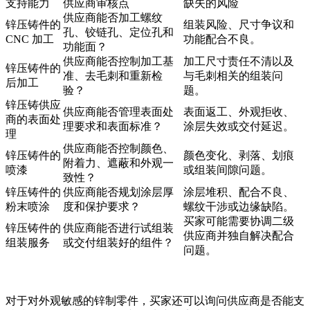
支持能力
供应商审核点
缺失的风险
供应商能否加工螺纹
锌压铸件的
组装风险、尺寸争议和
孔、铰链孔、定位孔和
CNC 加工
功能配合不良。
功能面？
供应商能否控制加工基
加工尺寸责任不清以及
锌压铸件的
准、去毛刺和重新检
与毛刺相关的组装问
后加工
验？
题。
锌压铸供应
供应商能否管理表面处
表面返工、外观拒收、
商的表面处
理要求和表面标准？
涂层失效或交付延迟。
理
供应商能否控制颜色、
锌压铸件的
颜色变化、剥落、划痕
附着力、遮蔽和外观一
喷漆
或组装间隙问题。
致性？
锌压铸件的
供应商能否规划涂层厚
涂层堆积、配合不良、
粉末喷涂
度和保护要求？
螺纹干涉或边缘缺陷。
买家可能需要协调二级
锌压铸件的
供应商能否进行试组装
供应商并独自解决配合
组装服务
或交付组装好的组件？
问题。
对于对外观敏感的锌制零件，买家还可以询问供应商是否能支