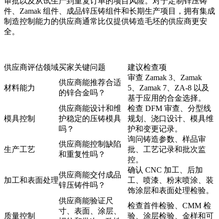
审批以及从试生产到重复订单的项目风险。对于定制锌压铸
件、Zamak 组件、成品锌压铸组件和长期生产项目，拥有集成
制造控制能力的供应商通常比仅提供铸造毛坯的供应商更安
全。
供应商评估领域
买家关键问题
建议检查项
审查 Zamak 3、Zamak
供应商能推荐合适
材料能力
5、Zamak 7、ZA-8 以及
的锌合金吗？
基于应用的合金选择。
供应商能设计和维
检查 DFM 审查、分型线
模具控制
护稳定的压铸模具
规划、浇口设计、模具维
吗？
护和变更记录。
询问铸造参数、样品审
供应商能控制缺陷
生产工艺
批、工艺记录和批次监
和重复性吗？
控。
确认 CNC 加工、后加
供应商能交付成品
加工和表面处理
工、喷漆、粉末喷涂、装
锌压铸件吗？
饰涂层和表面处理检验。
供应商能验证尺
检查首件检验、CMM 检
寸、表面、涂层、
质量控制
验、涂层检验、金样和可