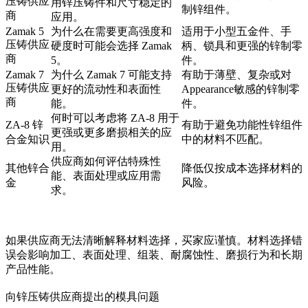
压铸供应
用锌压铸件和尺寸稳定的
制锌组件。
商
应用。
Zamak 5
为什么在需要更高强度和
适用于小型五金件、手
压铸供应
硬度时可能会选择 Zamak
柄、锁具和更强的锌制零
商
5。
件。
Zamak 7
为什么 Zamak 7 可能支持
有助于薄壁、复杂或对
压铸供应
更好的流动性和表面性
Appearance敏感的锌制零
商
能。
件。
何时可以考虑将 ZA-8 用于
ZA-8 锌
有助于避免功能性锌组件
更强或更多磨损相关的应
合金知识
中的材料不匹配。
用。
供应商如何评估特殊性
其他锌合
降低仅按成本选择材料的
能、表面处理或应用需
金
风险。
求。
如果供应商无法清晰解释材料选择，买家应谨慎。材料选择错
误会影响加工、表面处理、组装、耐腐蚀性、磨损行为和长期
产品性能。
向锌压铸供应商提出的模具问题