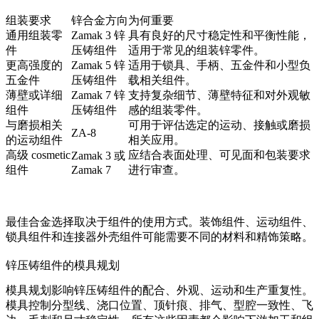
组装要求
锌合金方向
为何重要
通用组装零
Zamak 3 锌
具有良好的尺寸稳定性和平衡性能，
件
压铸组件
适用于常见的组装锌零件。
更高强度的
Zamak 5 锌
适用于锁具、手柄、五金件和小型负
五金件
压铸组件
载相关组件。
薄壁或详细
Zamak 7 锌
支持复杂细节、薄壁特征和对外观敏
组件
压铸组件
感的组装零件。
与磨损相关
可用于评估选定的运动、接触或磨损
ZA-8
的运动组件
相关应用。
高级 cosmetic
应结合表面处理、可见面和包装要求
Zamak 3 或
组件
Zamak 7
进行审查。
最佳合金选择取决于组件的使用方式。装饰组件、运动组件、
锁具组件和连接器外壳组件可能需要不同的材料和精饰策略。
锌压铸组件的模具规划
模具规划影响锌压铸组件的配合、外观、运动和生产重复性。
模具控制分型线、浇口位置、顶针痕、排气、型腔一致性、飞