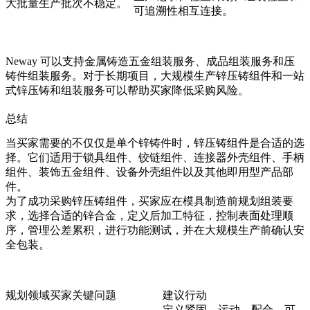
大批量生产批次不稳定。
可追溯性相互连接。
Neway 可以支持
金属铸造五金组装服务
、
成品组装服务
和
压
铸件组装服务
。对于长期项目，
大规模生产锌压铸组件
和
一站
式锌压铸和组装服务
可以帮助买家降低采购风险。
总结
当买家需要的不仅仅是单个锌铸件时，锌压铸组件是合适的选
择。它们适用于锁具组件、铰链组件、连接器外壳组件、手柄
组件、装饰五金组件、设备外壳组件以及其他即用型产品部
件。
为了成功采购锌压铸组件，买家应在模具制造前规划组装要
求，选择合适的锌合金，定义后加工特征，控制表面处理顺
序，管理公差累积，进行功能测试，并在大规模生产前确认安
全包装。
规划领域
买家关键问题
建议行动
定义紧固、运动、配合、可