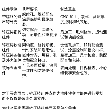
组件示例
典型要求
制造重点
螺纹孔、螺丝配合、
带螺丝的锌
CNC 加工、攻丝、涂层厚
涂层保护和最终组
压铸外壳
度控制和试装配。
装。
销钉配合、弹簧运
锌压铸锁具
后加工、毛刺控制、运动测
动、耐磨性和重复操
组件
试和功能检查。
作。
锌压铸铰链
同轴度、旋转顺畅、
铰链孔加工、销钉配合测
组件
销钉安装和耐用性。
试、涂层控制和批次抽样。
锌压铸连接
嵌件对齐、屏蔽、孔
精密加工、尺寸检查、装配
器外壳组件
位和配合接口。
配合和包装。
可见表面质量、涂层
装饰五金组
表面处理、目视检查、小心
一致性和防划伤保
件
组装和安全包装。
护。
对于买家而言，锌压铸组件应作为功能性交付部件进行规划，
而不仅仅是铸造金属零件。
为什么买家需要锌压铸组件而不是单个零件