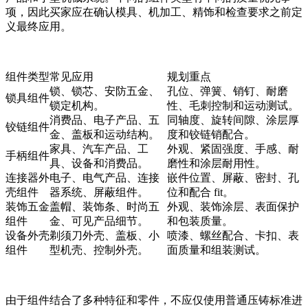
项，因此买家应在确认模具、机加工、精饰和检查要求之前定
义最终应用。
组件类型
常见应用
规划重点
锁、锁芯、安防五金、
孔位、弹簧、销钉、耐磨
锁具组件
锁定机构。
性、毛刺控制和运动测试。
消费品、电子产品、五
同轴度、旋转间隙、涂层厚
铰链组件
金、盖板和运动结构。
度和铰链销配合。
家具、汽车产品、工
外观、紧固强度、手感、耐
手柄组件
具、设备和消费品。
磨性和涂层耐用性。
连接器外
电子、电气产品、连接
嵌件位置、屏蔽、密封、孔
壳组件
器系统、屏蔽组件。
位和配合 fit。
装饰五金
盖帽、装饰条、时尚五
外观、装饰涂层、表面保护
组件
金、可见产品细节。
和包装质量。
设备外壳
剃须刀外壳、盖板、小
喷漆、螺丝配合、卡扣、表
组件
型机壳、控制外壳。
面质量和组装测试。
由于组件结合了多种特征和零件，不应仅使用普通压铸标准进