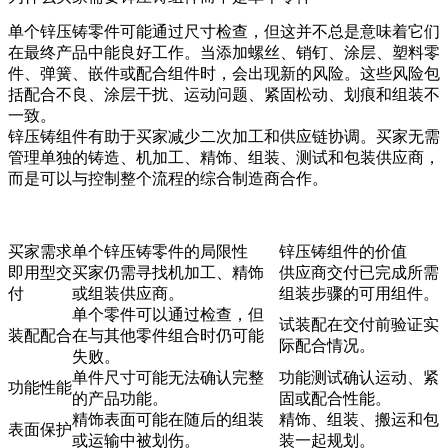
单个锌压铸零件可能通过尺寸检查，但这并不总是意味着它们
在最终产品中能良好工作。当添加螺丝、销钉、涂层、塑料零
件、弹簧、嵌件或配合组件时，会出现新的风险。这些风险包
括配合不良、涂层干扰、运动问题、紧固松动、划痕和组装不
一致。
锌压铸组件有助于买家减少二次加工和供应链协调。买家无需
管理单独的铸造、机加工、精饰、组装、测试和包装供应商，
而是可以与控制整个流程的综合制造商合作。
买家需求
单个锌压铸零件的局限性
锌压铸组件的价值
即用型交
买家仍需寻找机加工、精饰
供应商交付已完成所需
付
或组装供应商。
组装步骤的可用组件。
单个零件可以通过检查，但
试装配在交付前验证实
装配配合
在与其他零件组合时仍可能
际配合情况。
失败。
单件尺寸可能无法确认完整
功能测试确认运动、紧
功能性能
的产品功能。
固或配合性能。
精饰表面可能在随后的组装
精饰、组装、搬运和包
表面保护
或运输中被划伤。
装一起规划。