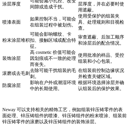
可能会减小孔径、改变
涂层厚度
层厚度，并在必要时使
间隙或造成干扰。
用遮蔽。
使用受保护的组装夹
如果控制不当，可能会
喷漆表面
具、处理规则和目视检
在组装过程中被划伤。
查。
可能会影响螺纹、卡
审查遮蔽、后加工顺序
粉末涂层堆积
扣、接触区域或配合特
和涂层后的配合情况。
征。
高 cosmetic 价值可能会
使用批准的样品、受控
装饰涂层
因划痕或不一致的处理
组装和小心包装。
而丧失。
去除可能干扰组装的毛
在组装前控制边缘状况
滚磨或去毛刺
刺。
并检查关键区域。
影响在户外或潮湿环境
根据环境选择涂层并确
防腐涂层
中的长期使用。
认组装后的保护效果。
Neway 可以支持相关的精饰工艺，例如
组装锌压铸零件的表
面处理
、
锌压铸组件的喷漆
、
锌压铸组件的粉末喷涂
、
组装前
锌压铸零件的滚磨
以及
锌压铸组件的装饰涂层
。