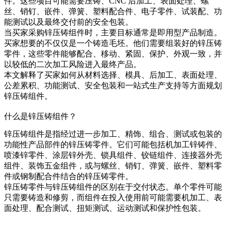
件。这些项目可能需要压铸、CNC 后加工、表面处理、螺
丝、销钉、嵌件、弹簧、塑料配合件、电子零件、试装配、功
能测试以及最终交付前的安全包装。
当买家采购
锌压铸组件
时，主要目标通常是即用型产品制造。
买家想要的不仅仅是一个铸造毛坯。他们需要组装好的锌压铸
零件，这些零件能够配合、移动、紧固、保护、外观一致，并
以较低的二次加工风险进入最终产品。
本文解释了买家如何从材料选择、模具、后加工、表面处理、
公差累积、功能测试、安全包装和一站式生产支持等方面规划
锌压铸组件。
什么是锌压铸组件？
锌压铸组件是指经过进一步加工、精饰、组合、测试或包装的
功能性产品部件的锌压铸零件。它们可能包括机加工锌铸件、
喷漆锌零件、涂层锌外壳、锁具组件、铰链组件、连接器外壳
组件、装饰五金组件，或与螺丝、销钉、弹簧、嵌件、塑料零
件或钢制配合件结合的锌压铸零件。
锌压铸零件与锌压铸组件的区别在于交付状态。单个零件可能
只需要铸造和修剪，而组件在投入使用前可能需要机加工、表
面处理、配合测试、扭矩测试、运动测试和保护性包装。