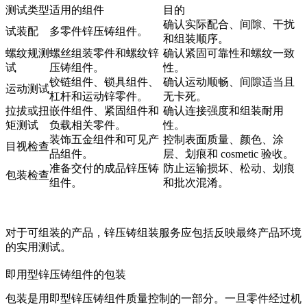
测试类型
适用的组件
目的
确认实际配合、间隙、干扰
试装配
多零件锌压铸组件。
和组装顺序。
螺纹规测
螺丝组装零件和螺纹锌
确认紧固可靠性和螺纹一致
试
压铸组件。
性。
铰链组件、锁具组件、
确认运动顺畅、间隙适当且
运动测试
杠杆和运动锌零件。
无卡死。
拉拔或扭
嵌件组件、紧固组件和
确认连接强度和组装耐用
矩测试
负载相关零件。
性。
装饰五金组件和可见产
控制表面质量、颜色、涂
目视检查
品组件。
层、划痕和 cosmetic 验收。
准备交付的成品锌压铸
防止运输损坏、松动、划痕
包装检查
组件。
和批次混淆。
对于可组装的产品，
锌压铸组装服务
应包括反映最终产品环境
的实用测试。
即用型锌压铸组件的包装
包装是用即型锌压铸组件质量控制的一部分。一旦零件经过机