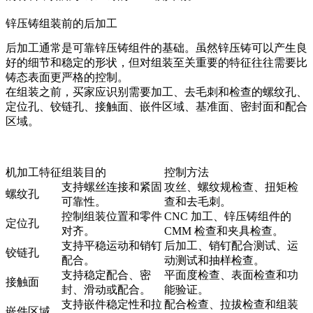
锌压铸组装前的后加工
后加工通常是可靠锌压铸组件的基础。虽然锌压铸可以产生良
好的细节和稳定的形状，但对组装至关重要的特征往往需要比
铸态表面更严格的控制。
在组装之前，买家应识别需要加工、去毛刺和检查的螺纹孔、
定位孔、铰链孔、接触面、嵌件区域、基准面、密封面和配合
区域。
机加工特征
组装目的
控制方法
支持螺丝连接和紧固
攻丝、螺纹规检查、扭矩检
螺纹孔
可靠性。
查和去毛刺。
控制组装位置和零件
CNC 加工、
锌压铸组件的
定位孔
对齐。
CMM 检查
和夹具检查。
支持平稳运动和销钉
后加工、销钉配合测试、运
铰链孔
配合。
动测试和抽样检查。
支持稳定配合、密
平面度检查、表面检查和功
接触面
封、滑动或配合。
能验证。
支持嵌件稳定性和拉
配合检查、拉拔检查和组装
嵌件区域