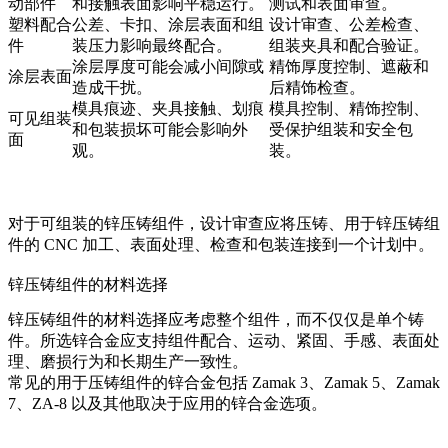
动部件
和接触表面影响平稳运行。
测试和表面审查。
塑料配合
公差、卡扣、涂层表面和组
设计审查、公差检查、
件
装压力影响最终配合。
组装夹具和配合验证。
涂层厚度可能会减小间隙或
精饰厚度控制、遮蔽和
涂层表面
造成干扰。
后精饰检查。
模具痕迹、夹具接触、划痕
模具控制、精饰控制、
可见组装
和包装损坏可能会影响外
受保护组装和安全包
面
观。
装。
对于可组装的锌压铸组件，设计审查应将压铸、
用于锌压铸组
件的 CNC 加工
、表面处理、检查和包装连接到一个计划中。
锌压铸组件的材料选择
锌压铸组件的材料选择应考虑整个组件，而不仅仅是单个铸
件。所选锌合金应支持组件配合、运动、紧固、手感、表面处
理、磨损行为和长期生产一致性。
常见的
用于压铸组件的锌合金
包括 Zamak 3、Zamak 5、Zamak
7、ZA-8 以及其他取决于应用的锌合金选项。