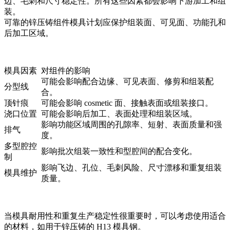
边、毛刺和尺寸稳定性。所有这些因素都会影响下游加工和组
装。
可靠的
锌压铸组件模具
计划应保护组装面、可见面、功能孔和
后加工区域。
模具因素
对组件的影响
可能会影响配合边缘、可见表面、修剪和组装配
分型线
合。
顶针痕
可能会影响 cosmetic 面、接触表面或组装接口。
浇口位置
可能会影响后加工、表面处理和组装区域。
影响功能区域周围的孔隙率、短射、表面质量和强
排气
度。
多型腔控
影响批次组装一致性和型腔间的配合变化。
制
影响飞边、孔位、毛刺风险、尺寸漂移和重复组装
模具维护
质量。
当模具耐用性和重复生产稳定性很重要时，可以考虑使用适合
的材料，如
用于锌压铸的 H13 模具钢
。