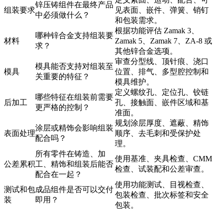
锌压铸组件在最终产品
组装要求
见表面、嵌件、弹簧、销钉
中必须做什么？
和包装需求。
根据功能评估 Zamak 3、
哪种锌合金支持组装要
材料
Zamak 5、Zamak 7、ZA-8 或
求？
其他锌合金选项。
审查分型线、顶针痕、浇口
模具能否支持对组装至
模具
位置、排气、多型腔控制和
关重要的特征？
模具维护。
定义螺纹孔、定位孔、铰链
哪些特征在组装前需要
后加工
孔、接触面、嵌件区域和基
更严格的控制？
准面。
规划涂层厚度、遮蔽、精饰
涂层或精饰会影响组装
表面处理
顺序、去毛刺和受保护处
配合吗？
理。
所有零件在铸造、加
使用基准、夹具检查、CMM
公差累积
工、精饰和组装后能否
检查、试装配和公差审查。
配合在一起？
使用功能测试、目视检查、
测试和包
成品组件是否可以交付
包装检查、批次标签和安全
装
即用？
包装。