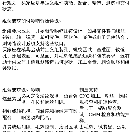
行规划。买家应尽早定义组件功能、配合、精饰、测试和交付
状态。
组装要求如何影响锌压铸设计
组装要求应从一开始就影响锌压铸设计。如果零件将与螺丝、
销钉、轴、弹簧、塑料零件、密封件、嵌件或电子元件结合，
则铸造设计必须支持这些接口。
买家应在模具启动前定义组装孔、螺纹区域、基准面、铰链
孔、涂层表面、可见面、对毛刺敏感的边缘和包装要求。这有
助于供应商正确规划铸造几何形状、加工余量、精饰顺序和组
装测试。
组装要求
设计影响
制造支持
必须定义螺纹深度、凸台强
CNC 加工、攻丝、螺纹
螺丝紧固
度、孔位和螺丝间隙。
规检查和扭矩检查。
后加工、销钉配合测
销钉或轴
孔径、同轴度和接触表面影
试、CMM 检查和功能抽
配合
响运动和配合。
样。
弹簧或运
间隙、毛刺控制、磨损区域
去毛刺、试装配、运动