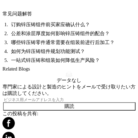
常见问题解答
订购锌压铸组件前买家应确认什么？
公差和涂层厚度如何影响锌压铸组件的配合？
哪些锌压铸零件通常需要在组装前进行后加工？
如何为锌压铸组件规划功能测试？
一站式锌压铸和组装如何降低生产风险？
Related Blogs
データなし
専門家による設計と製造のヒントをメールで受け取りたい方
は購読してください。
購読
この投稿を共有: