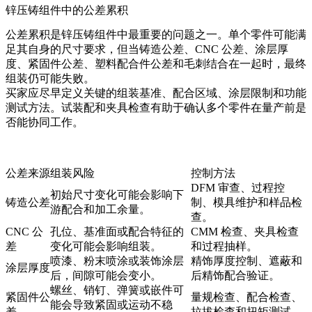
锌压铸组件中的公差累积
公差累积是锌压铸组件中最重要的问题之一。单个零件可能满
足其自身的尺寸要求，但当铸造公差、CNC 公差、涂层厚
度、紧固件公差、塑料配合件公差和毛刺结合在一起时，最终
组装仍可能失败。
买家应尽早定义关键的组装基准、配合区域、涂层限制和功能
测试方法。试装配和夹具检查有助于确认多个零件在量产前是
否能协同工作。
公差来源
组装风险
控制方法
DFM 审查、过程控
初始尺寸变化可能会影响下
铸造公差
制、模具维护和样品检
游配合和加工余量。
查。
CNC 公
孔位、基准面或配合特征的
CMM 检查、夹具检查
差
变化可能会影响组装。
和过程抽样。
喷漆、粉末喷涂或装饰涂层
精饰厚度控制、遮蔽和
涂层厚度
后，间隙可能会变小。
后精饰配合验证。
螺丝、销钉、弹簧或嵌件可
紧固件公
量规检查、配合检查、
能会导致紧固或运动不稳
差
拉拔检查和扭矩测试。