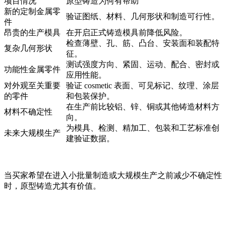
项目情况
原型铸造为何有帮助
新的定制金属零
验证图纸、材料、几何形状和制造可行性。
件
昂贵的生产模具
在开启正式铸造模具前降低风险。
检查薄壁、孔、筋、凸台、安装面和装配特
复杂几何形状
征。
测试强度方向、紧固、运动、配合、密封或
功能性金属零件
应用性能。
对外观至关重要
验证 cosmetic 表面、可见标记、纹理、涂层
的零件
和包装保护。
在生产前比较铝、锌、铜或其他铸造材料方
材料不确定性
向。
为模具、检测、精加工、包装和工艺标准创
未来大规模生产
建验证数据。
当买家希望在进入
小批量制造
或
大规模生产
之前减少不确定性
时，原型铸造尤其有价值。