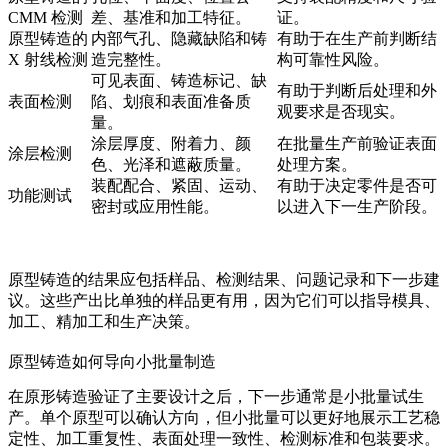
CMM 检测
差、基准和加工特征。
证。
原型铸造的
内部气孔、隐藏缺陷和铸
有助于在生产前判断结
X 射线检测
造完整性。
构可靠性风险。
可见表面、铸造标记、缺
有助于判断后处理和外
表面检测
陷、划痕和表面准备质
观要求是否现实。
量。
涂层厚度、附着力、颜
在批量生产前验证表面
涂层检测
色、光泽和遮蔽质量。
处理方案。
装配配合、紧固、运动、
有助于决定零件是否可
功能测试
密封或应用性能。
以进入下一生产阶段。
原型铸造的结果应包括样品、检测结果、问题记录和下一步建
议。这些产出比单独的样品更有用，因为它们可以指导模具、
加工、精加工和生产决策。
原型铸造如何导向小批量制造
在原形铸造验证了主要设计之后，下一步通常是小批量试生
产。单个原型可以确认方向，但小批量可以更好地展示工艺稳
定性、加工重复性、表面处理一致性、检测标准和包装要求。