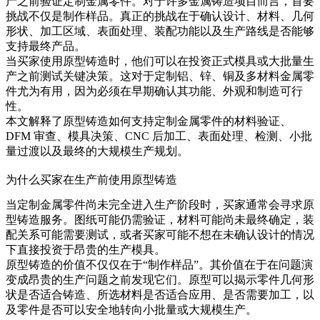
产之前验证定制金属零件。对于许多金属铸造项目而言，首要
挑战不仅是制作样品。真正的挑战在于确认设计、材料、几何
形状、加工区域、表面处理、装配功能以及生产路线是否能够
支持最终产品。
当买家使用
原型铸造
时，他们可以在投资正式模具或大批量生
产之前测试关键决策。这对于定制铝、锌、铜及多材料金属零
件尤为有用，因为必须在早期确认其功能、外观和制造可行
性。
本文解释了原型铸造如何支持定制金属零件的材料验证、
DFM 审查、模具决策、CNC 后加工、表面处理、检测、小批
量过渡以及最终的大规模生产规划。
为什么买家在生产前使用原型铸造
当定制金属零件尚未完全进入生产阶段时，买家通常会寻求原
型铸造服务。图纸可能仍需验证，材料可能尚未最终确定，装
配关系可能需要测试，或者买家可能不想在未确认设计的情况
下直接投资于昂贵的生产模具。
原型铸造的价值不仅仅在于“制作样品”。其价值在于在问题演
变成昂贵的生产问题之前发现它们。原型可以揭示零件几何形
状是否适合铸造、所选材料是否适合应用、是否需要加工，以
及零件是否可以安全地转向小批量或大规模生产。