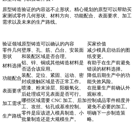
原型铸造验证的内容远不止形状。精心规划的原型可以帮助买
家测试零件几何形状、材料方向、功能配合、表面要求、加工
需求以及未来的生产路线。
验证领域
原型铸造可以确认的内容
买家价值
零件几何
壁厚、孔、筋、凸台、安装面
减少模具启动后的图
形状
和装配区域是否合理。
纸变更。
铝、锌、铜或其他铸造材料是
有助于在生产前避免
材料选择
否适合该应用。
错误的材料选择。
装配、定位、紧固、运动、密
降低后期生产中的功
功能配合
封或接触区域是否正常工作。
能失效风险。
喷漆、粉末涂层、阳极氧化、
在批量生产前确认外
表面要求
后处理或可见表面是否可行。
观标准。
哪些区域需要 CNC 加工、后加
控制成品零件精度并
加工需求
工、攻丝、钻孔或基准控制。
避免不必要的加工。
零件是应该进入模具制造、小
明确下一步制造策
生产路线
批量制造还是大规模生产。
略。