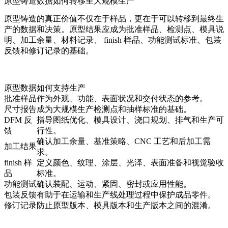
原型铸造数据如何转移至大规模生产
原型铸造的真正价值不仅在于样品，更在于可以转移到最终生
产的数据和决策。原型结果应成为批准样品、检测点、模具说
明、加工余量、材料记录、 finish 样品、功能测试标准、包装
反馈和修订记录的基础。
原型数据
如何支持生产
批准样品
作为外观、功能、表面状况和交付状态的参考。
尺寸报告
成为大规模生产检测点和抽样标准的基础。
DFM 反
指导图纸优化、模具设计、浇口规划、排气和生产可
馈
行性。
确认加工余量、基准策略、CNC 工艺和后加工需
加工结果
求。
finish 样
定义颜色、纹理、涂层、光泽、表面准备和视觉验收
品
标准。
功能测试
确认装配、运动、紧固、密封或应用性能。
包装反馈
有助于在运输和生产线处理过程中保护成品零件。
修订记录
防止原型版本、模具版本和生产版本之间的混淆。