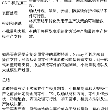
验证功能尺寸、孔、螺纹、基准和成品零件精
CNC 和后加工
度。
确认外观、涂层、纹理、防腐蚀保护和成品零
表面处理
件可行性。
将原型结果转化为用于生产决策的可测量数
检测和测试
据。
小批量和大规
有助于将原型发现转化为试生产和最终生产标
模生产支持
准。
如果买家需要定制金属零件的原型铸造，Neway 可以为项目
提供支持，涵盖从
金属零件快速原型
和
原型铸造支持
，到
一站
式原型铸造支持
、
原型铸造零件的装配测试
、小批量制造以及
大规模生产过渡。
总结
原型铸造有助于买家在生产模具制造、小批量制造和大规模生
产之前验证定制金属零件。它可以确认材料方向、零件几何形
状、功能配合、表面处理可行性、加工需求、检测方法以及生
产路线决策。
对于买家而言，原型铸造的主要价值在于降低风险。精心规划