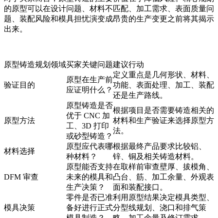
的原型可以在设计问题、材料不匹配、加工需求、表面质量问
题、装配风险和模具担忧演变成昂贵的生产变更之前将其揭示
出来。
原型铸造规划领域
买家关键问题
建议行动
定义重点是几何形状、材料、
原型在生产前
验证目的
功能、表面处理、加工、装配
应证明什么？
还是生产路线。
原型铸造是否
根据项目是否需要铸造相关的
优于 CNC 加
原型方法
材料和生产验证来选择原型方
工、3D 打印
法。
或砂型铸造？
原型应代表哪
根据最终产品要求比较铝、
材料选择
种材料？
锌、铜及相关铸造材料。
原型能否支持
在取样前审查壁厚、拔模角、
DFM 审查
未来的模具和
凸台、筋、加工余量、外观表
生产决策？
面和装配接口。
零件是否已准
利用原型结果决定模具类型、
模具决策
备好进行正式
分型线规划、浇口和排气策
模具制造？
略、加工余量及修订需求。