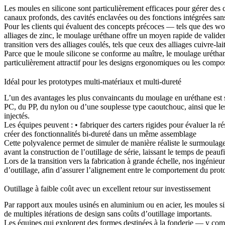
Les moules en silicone sont particulièrement efficaces pour gérer des c
canaux profonds, des cavités enclavées ou des fonctions intégrées san
Pour les clients qui évaluent des concepts précoces — tels que des w
alliages de zinc
, le moulage uréthane offre un moyen rapide de valider
transition vers des alliages coulés, tels que ceux des
alliages cuivre-lai
Parce que le moule silicone se conforme au maître, le moulage uréthane 
particulièrement attractif pour les designs ergonomiques ou les compos
Idéal pour les prototypes multi-matériaux et multi-dureté
L’un des avantages les plus convaincants du moulage en uréthane est sa
PC, du PP, du nylon ou d’une souplesse type caoutchouc, ainsi que les 
injectés.
Les équipes peuvent : • fabriquer des carters rigides pour évaluer la 
créer des fonctionnalités bi-dureté dans un même assemblage
Cette polyvalence permet de simuler de manière réaliste le surmoulage
avant la construction de l’outillage de série, laissant le temps de peaufi
Lors de la transition vers la fabrication à grande échelle, nos ingénie
d’outillage
, afin d’assurer l’alignement entre le comportement du protot
Outillage à faible coût avec un excellent retour sur investissement
Par rapport aux moules usinés en aluminium ou en acier, les moules si
de multiples itérations de design sans coûts d’outillage importants.
Les équipes qui explorent des formes destinées à la fonderie — y com