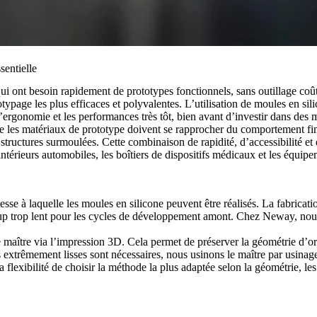
sentielle
 ont besoin rapidement de prototypes fonctionnels, sans outillage coût
age les plus efficaces et polyvalentes. L’utilisation de moules en sili
’ergonomie et les performances très tôt, bien avant d’investir dans des
 que les matériaux de prototype doivent se rapprocher du comportement f
structures surmoulées. Cette combinaison de rapidité, d’accessibilité et 
ntérieurs automobiles, les boîtiers de dispositifs médicaux et les équipe
se à laquelle les moules en silicone peuvent être réalisés. La fabricati
coup trop lent pour les cycles de développement amont. Chez Neway, no
 maître via
l’impression 3D
. Cela permet de préserver la géométrie d’or
es extrêmement lisses sont nécessaires, nous usinons le maître par
usina
flexibilité de choisir la méthode la plus adaptée selon la géométrie, les e