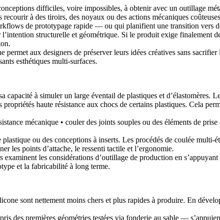
onceptions difficiles, voire impossibles, à obtenir avec un outillage mét
s recourir à des tiroirs, des noyaux ou des actions mécaniques coûteuses
orkflows de
prototypage rapide
— ou qui planifient une transition vers
 l’intention structurelle et géométrique. Si le produit exige finalement
ton
.
permet aux designers de préserver leurs idées créatives sans sacrifier la
ants esthétiques multi-surfaces.
 capacité à simuler un large éventail de plastiques et d’élastomères. Le
propriétés haute résistance aux chocs de certains plastiques. Cela perme
résistance mécanique • couler des joints souples ou des éléments de pris
 plastique ou des conceptions à inserts. Les procédés de coulée multi-é
ner les points d’attache, le ressenti tactile et l’ergonomie.
urs examinent les considérations d’outillage de production en s’appuyant
ype et la fabricabilité à long terme.
licone sont nettement moins chers et plus rapides à produire. En dévelo
pris des premières géométries testées via
fonderie au sable
— s’appuient 