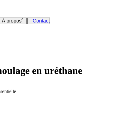
À propos
Contact
moulage en uréthane
sentielle