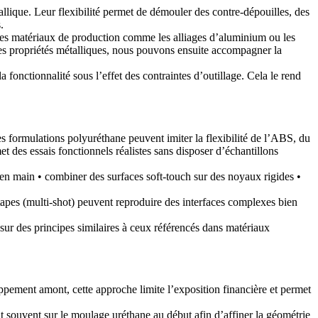
allique. Leur flexibilité permet de démouler des contre-dépouilles, des
.
 des matériaux de production comme les
alliages d’aluminium
ou les
 des propriétés métalliques, nous pouvons ensuite accompagner la
 fonctionnalité sous l’effet des contraintes d’outillage. Cela le rend
s formulations polyuréthane peuvent imiter la flexibilité de l’ABS, du
t des essais fonctionnels réalistes sans disposer d’échantillons
e en main • combiner des surfaces soft-touch sur des noyaux rigides •
tapes (multi-shot) peuvent reproduire des interfaces complexes bien
 sur des principes similaires à ceux référencés dans
matériaux
ppement amont, cette approche limite l’exposition financière et permet
souvent sur le moulage uréthane au début afin d’affiner la géométrie