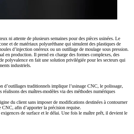
eux ni attente de plusieurs semaines pour des pièces usinées. Le
cone et de matériaux polyuréthane qui simulent des plastiques de
 moules d’injection onéreux ou un outillage de moulage sous pression.
inal en production. Il prend en charge des formes complexes, des
de polyvalence en fait une solution privilégiée pour les secteurs qui
ments industriels.
on d’outillages traditionnels implique l’usinage CNC, le polissage,
us réalisons des maîtres-modèles via des méthodes numériques
igine du client sans imposer de modifications destinées à contourner
ge CNC
, afin d’apporter la précision requise.
xigences de surface et le délai. Une fois le maître prêt, il devient le