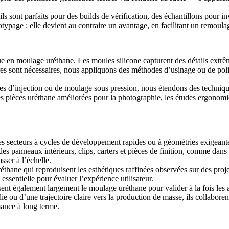
ont parfaits pour des builds de vérification, des échantillons pour inves
totypage ; elle devient au contraire un avantage, en facilitant un remou
e en moulage uréthane. Les moules silicone capturent des détails extrême
es sont nécessaires, nous appliquons des méthodes d’usinage ou de poli
lages d’injection ou de moulage sous pression, nous étendons des techniq
es pièces uréthane améliorées pour la photographie, les études ergonomi
es secteurs à cycles de développement rapides ou à géométries exigeant
es panneaux intérieurs, clips, carters et pièces de finition, comme dan
sser à l’échelle.
réthane qui reproduisent les esthétiques raffinées observées sur des pr
 essentielle pour évaluer l’expérience utilisateur.
ilisent également largement le moulage uréthane pour valider à la fois le
e ou d’une trajectoire claire vers la production de masse, ils collabore
mance à long terme.