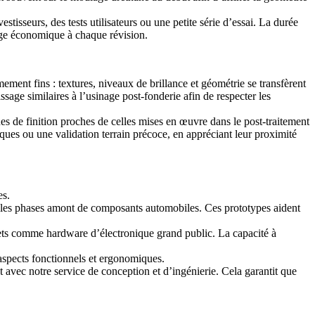
tisseurs, des tests utilisateurs ou une petite série d’essai. La durée
lage économique à chaque révision.
ment fins : textures, niveaux de brillance et géométrie se transfèrent
ssage similaires à
l’usinage post-fonderie
afin de respecter les
ues de finition proches de celles mises en œuvre dans
le post-traitement
ques ou une validation terrain précoce, en appréciant leur proximité
es.
s les phases amont de
composants automobiles
. Ces prototypes aident
ojets comme
hardware d’électronique grand public
. La capacité à
s aspects fonctionnels et ergonomiques.
nt avec notre
service de conception et d’ingénierie
. Cela garantit que