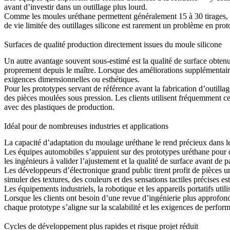
avant d’investir dans un outillage plus lourd.
Comme les moules uréthane permettent généralement 15 à 30 tirages, ils s
de vie limitée des outillages silicone est rarement un problème en pro
Surfaces de qualité production directement issues du moule silicone
Un autre avantage souvent sous-estimé est la qualité de surface obtenu
proprement depuis le maître. Lorsque des améliorations supplémentair
exigences dimensionnelles ou esthétiques.
Pour les prototypes servant de référence avant la fabrication d’outil
des pièces moulées sous pression
. Les clients utilisent fréquemment c
avec des plastiques de production.
Idéal pour de nombreuses industries et applications
La capacité d’adaptation du moulage uréthane le rend précieux dans l
Les équipes automobiles s’appuient sur des prototypes uréthane pour d
les ingénieurs à valider l’ajustement et la qualité de surface avant de pa
Les développeurs d’électronique grand public tirent profit de pièces u
simuler des textures, des couleurs et des sensations tactiles précises est
Les équipements industriels, la robotique et les appareils portatifs ut
Lorsque les clients ont besoin d’une revue d’ingénierie plus approfondi
chaque prototype s’aligne sur la scalabilité et les exigences de perfor
Cycles de développement plus rapides et risque projet réduit