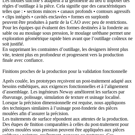
Les moules silicone s’adaptent à la géométrie au lieu d’imposer des
règles d’outillage à la pièce. Cela signifie que des caractéristiques
telles que : • sections minces • canaux profonds • contours agressifs
• clips intégrés • cavités enclavées • formes en surplomb
peuvent être produites à partir de la CAO avec peu de restrictions.
Pour les équipes qui évaluent des formes destinées à la
fonderie au
sable
ou au moulage sous pression, le moulage uréthane permet une
exploration géométrique rapide bien avant que l’outillage coûteux ne
soit justifié.
En supprimant les contraintes d’outillage, les designers itèrent plus
vite, testent plus en profondeur et progressent vers la production
finale avec confiance.
Finitions proches de la production pour la validation fonctionnelle
Après coulée, les prototypes reçoivent un post-traitement adapté aux
besoins esthétiques, aux exigences fonctionnelles et à l’alignement
d’assemblage. Les ingénieurs Neway améliorent les surfaces par
ébavurage, polissage, simulation de texture et usinage localisé.
Lorsque la précision dimensionnelle est requise, nous appliquons
des techniques similaires à
l’usinage post-fonderie des pièces
moulées
afin d’assurer la précision.
Les traitements de surface répondent aux attentes de la production.
Des étapes de finition comparables à celles du
post-traitement pour
pièces moulées sous pression
peuvent être appliquées aux pièces