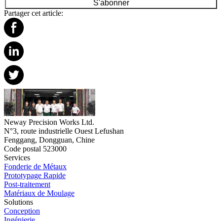
S'abonner
Partager cet article:
Neway Precision Works Ltd.
N°3, route industrielle Ouest Lefushan
Fenggang, Dongguan, Chine
Code postal 523000
Services
Fonderie de Métaux
Prototypage Rapide
Post-traitement
Matériaux de Moulage
Solutions
Conception
Ingénierie