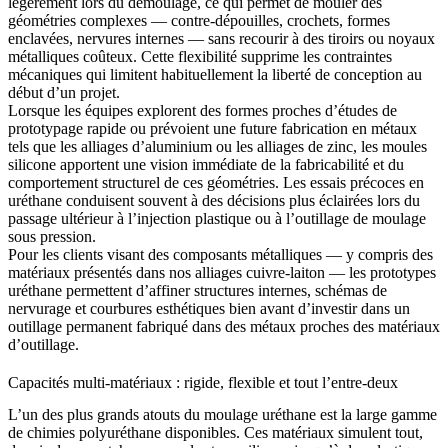
légèrement lors du démoulage, ce qui permet de mouler des
géométries complexes — contre-dépouilles, crochets, formes
enclavées, nervures internes — sans recourir à des tiroirs ou noyaux
métalliques coûteux. Cette flexibilité supprime les contraintes
mécaniques qui limitent habituellement la liberté de conception au
début d’un projet.
Lorsque les équipes explorent des formes proches d’études de
prototypage rapide
ou prévoient une future fabrication en métaux
tels que les
alliages d’aluminium
ou les
alliages de zinc
, les moules
silicone apportent une vision immédiate de la fabricabilité et du
comportement structurel de ces géométries. Les essais précoces en
uréthane conduisent souvent à des décisions plus éclairées lors du
passage ultérieur à l’injection plastique ou à l’outillage de moulage
sous pression.
Pour les clients visant des composants métalliques — y compris des
matériaux présentés dans nos
alliages cuivre-laiton
— les prototypes
uréthane permettent d’affiner structures internes, schémas de
nervurage et courbures esthétiques bien avant d’investir dans un
outillage permanent fabriqué dans des métaux proches des
matériaux
d’outillage
.
Capacités multi-matériaux : rigide, flexible et tout l’entre-deux
L’un des plus grands atouts du moulage uréthane est la large gamme
de chimies polyuréthane disponibles. Ces matériaux simulent tout,