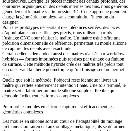
soustractives. Lorsque les pièces incluent des canaux profonds, des
courbures organiques ou des détails internes très fins, nous générons
généralement le maître via
impression 3D
. Cette approche prend en
charge la géométrie complexe sans contraindre l’intention du
designer.
Pour des prototypes nécessitant des tolérances serrées, des faces
d’appui planes ou des filetages précis, nous utilisons parfois
l’usinage CNC pour réaliser le maître. Un maître usiné offre une
précision dimensionnelle de référence, permettant au moule silicone
de capturer les détails avec exactitude.
Certains clients demandent aussi des maîtres réalisés par workflows
hybrides — formes imprimées puis reprises par usinage ou finition
de surface. Cette méthode hybride crée des maîtres très précis tout
en conservant la liberté géométrique qu’un fraisage seul ne permet
pas.
Quelle que soit la méthode, l’objectif reste identique : livrer un
maître qui reflète entièrement l’intention finale. Une fois terminé, le
maître sert à fabriquer un moule silicone souple et flexible qui
démoule facilement les formes complexes.
Pourquoi les moules en silicone capturent si efficacement les
géométries complexes
Les moules en silicone sont au cœur de l’adaptabilité du moulage
uréthane. Contrairement aux outillages métalliques, ils se déforment