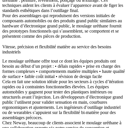
uréthane : peinture, revêtement, ponçage ou texturage. Ces
techniques aident les clients à évaluer l’apparence avant de figer les
standards esthétiques dans l’outillage final.
Pour des assemblages qui reproduisent des versions initiales de
composants automobiles
ou des produits grand public similaires au
hardware d’électronique grand public
, le moulage uréthane fournit
des prototypes fonctionnels qui s’assemblent, se comportent et se
présentent comme des pièces de production.
Vitesse, précision et flexibilité matière au service des besoins
industriels
Le moulage uréthane offre tout ce dont les équipes produits ont
besoin au début d’un projet : • délais rapides • prise en charge des
formes complexes • comportements matière multiples • haute qualité
de surface • faible coût initial • révision de design facile
Cela en fait une solution idéale pour les secteurs à cycles d’itération
rapides ou à contraintes fonctionnelles élevées. Les équipes
automobiles y gagnent pour tester des plastiques intérieurs ou
structurels avant l’injection. Les développeurs d’électronique grand
public l’utilisent pour valider sensation en main, courbures
ergonomiques et ajustements. Les ingénieurs d’outillage industriel
ou de wearables s’appuient sur la flexibilité bi-matière pour des
assemblages précoces.
Chez Neway, beaucoup de clients associent le moulage uréthane à
une collaboration experte via notre
service de conception et