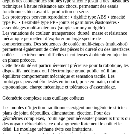
depuis des caoutchoucs souples type silicone jusqu’à des plastiques
techniques à haute résistance aux chocs, permettant des essais
fonctionnels bien avant la production en série.
Les prototypes peuvent reproduire : • rigidité type ABS • ténacité
type PC • flexibilité type PP • joints et garnitures élastomères •
assemblages multi-matériaux (souple sur noyau rigide)
Les variations de couleur, transparence, dureté, masse et résistance
mécanique permettent d’explorer un large spectre de
comportements. Des séquences de coulée multi-étapes (multi-shot)
permettent également de créer des pièces bi-dureté ou des interfaces
collées — extrêmement difficiles et coûteuses à obtenir en injection
en phase précoce.
Cette flexibilité est particulièrement précieuse pour la robotique, les
dispositifs médicaux ou l’électronique grand public, où il faut
équilibrer comportement mécanique et sensation tactile. Les
prototypes peuvent être testés en impact, prise en main, confort
ergonomique, charge mécanique et tolérances d’assemblage.
Géométrie complexe sans outillage coûteux
Les moules d’injection traditionnels exigent une ingénierie stricte :
plans de joint, dépouilles, alimentation, éjection. Pour des
géométries complexes, l’outillage peut nécessiter plusieurs tiroirs ou
des noyaux rétractables, ce qui augmente fortement le coût et le
délai. Le moulage uréthane évite ces limitations.