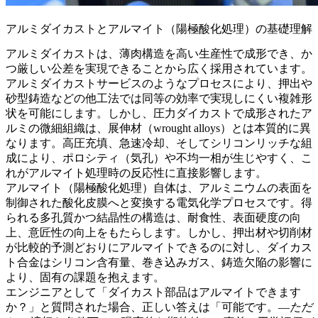
アルミダイカストとアルマイト（陽極酸化処理）の基礎理解
アルミダイカストは、薄肉構造を高い生産性で成形でき、か
つ厳しい公差を実現できることから広く採用されています。
アルミダイカストサービス
のようなプロセスにより、押出や
砂型鋳造などの他工法では同等の効率で実現しにくい複雑形
状を可能にします。しかし、圧力ダイカストで成形されたア
ルミの微細組織は、展伸材（wrought alloys）とは本質的に異
なります。高圧充填、急速冷却、そしてシリコンリッチな組
成により、ポロシティ（気孔）や不均一相が生じやすく、こ
れがアルマイト処理時の反応性に直接影響します。
アルマイト（陽極酸化処理）自体は、アルミニウムの表面を
制御された酸化皮膜へと変換する電気化学プロセスです。得
られる多孔質かつ結晶性の構造は、耐食性、表面硬度の向
上、意匠性の向上をもたらします。しかし、押出材や切削材
が比較的予測どおりにアルマイトできるのに対し、ダイカス
ト合金はシリコン含有量、巻き込みガス、鋳造欠陥の影響に
より、固有の課題を抱えます。
エンジニアとして「ダイカスト部品はアルマイトできます
か？」と質問された場合、正しい答えは「可能です。—
ただ