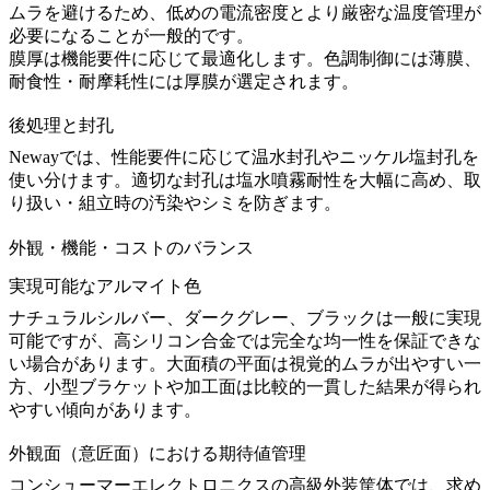
ムラを避けるため、低めの電流密度とより厳密な温度管理が
必要になることが一般的です。
膜厚は機能要件に応じて最適化します。色調制御には薄膜、
耐食性・耐摩耗性には厚膜が選定されます。
後処理と封孔
Newayでは、性能要件に応じて温水封孔やニッケル塩封孔を
使い分けます。適切な封孔は塩水噴霧耐性を大幅に高め、取
り扱い・組立時の汚染やシミを防ぎます。
外観・機能・コストのバランス
実現可能なアルマイト色
ナチュラルシルバー、ダークグレー、ブラックは一般に実現
可能ですが、高シリコン合金では完全な均一性を保証できな
い場合があります。大面積の平面は視覚的ムラが出やすい一
方、小型ブラケットや加工面は比較的一貫した結果が得られ
やすい傾向があります。
外観面（意匠面）における期待値管理
コンシューマーエレクトロニクスの高級外装筐体では、求め