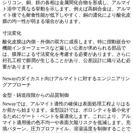
シリコン、銅、鉄の各相は金属間化合物を形成し、アルマイ
ト浴中で異なる挙動を示します。例えば高銅合金は、アルマ
イト後でも耐食性能が低下しやすく、銅の濃化により酸化皮
膜の均一性が弱まる場合があります。
寸法変化
酸化皮膜は内側・外側の双方に成長します。特に摺動嵌合や
機能インターフェースなど厳しい公差が求められる部品で
は、膜厚による寸法変化を考慮する必要があります。さらに
封孔工程で膨潤が生じることがあり、公差設計に織り込む必
要があります。
Newayのダイカスト向けアルマイトに対するエンジニアリン
グアプローチ
金型・鋳造段階からの品質制御
Newayでは、アルマイト適性の確保は表面処理工程よりはる
か前から始まります。金型設計では、ポロシティを最小化す
るためにゲート・ベントを最適化します。これにより、アル
マイト適用後の色不均一や表面欠陥リスクを低減します。充
填パターン、圧力プロファイル、溶湯温度を制御することで