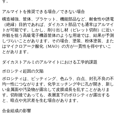
す。
アルマイトを推奨できる場合／できない場合
構造補強、筐体、ブラケット、機能部品など、耐食性や誘電
（絶縁）目的であれば、ダイカスト部品でも通常はアルマイ
トが可能です。しかし、削り出し材（ビレット切削）に近い
外観を狙う高級電子機器筐体のような用途では、結果が予測
しづらいことがあります。その場合、塗装、粉体塗装、また
はマイクロアーク酸化（MAO）の方が一貫性を得やすいこ
とがあります。
ダイカストアルミのアルマイトにおける工学的課題
ポロシティ起因の欠陥
ポロシティは、ピッティング、色ムラ、白点、封孔不良の不
均一性につながります。化学エッチング中に孔が開き、新し
い金属面や汚染物が露出して皮膜成長を乱すことがありま
す。切削後であっても、表層直下のポロシティが露出する
と、暗点や光沢差を生む場合があります。
合金組成の影響