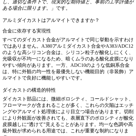
し、適切な条件下で、現実的な期待値と、事前の工学評価が
ある場合に限ります
。」です。
アルミダイカストはアルマイトできますか？
合金に依存する実現性
すべてのダイカスト合金がアルマイトで同じ挙動を示すわけ
ではありません。
A380アルミダイカスト合金
や
A383/ADC12
のような高シリコン合金は、シリコン粒子が酸化しにくく、
光吸収が不均一になるため、暗くムラのある酸化皮膜になり
やすい傾向があります。一方、
ADC10
のような低銅系合金
は、特に外観の均一性を最優先しない機能目的（非装飾）ア
ルマイトで良好に機能しやすいです。
ダイカストの構造的特性
ダイカスト部品には、微細ポロシティ、コールドシャット、
フローマークが含まれることが多く、これらの欠陥はエッチ
ングやアルマイト処理後により目立つ場合があります。切削
により外観面が改善されても、表層直下のポロシティが酸化
皮膜越しに“透けて”見えることがあります。均一な色調や高
級外観が求められる用途では、これが重要な制約になりま