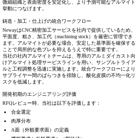
微細組織と表面密度を安定化し、より予測可能なアルマイト
挙動につなげます。
鋳造・加工・仕上げの統合ワークフロー
Newayは
CNC精密加工サービス
を社内で提供しているため、
平面度、粗さ、加工代（machining stock）を厳密に管理でき
ます。アルマイトが必要な場合、安定した基準面を確保する
ことで局所的な色ブレを抑えるうえで特に重要です。
当社の社内アルマイトチームは、専用の
アルミダイカスト向
けアルマイト処理サービス
ラインを用い、サンプルトライア
ルと工程調整を迅速に実施します。統合ワークフローにより
サプライヤー間のばらつきを排除し、酸化皮膜の不均一化リ
スクを低減します。
開発初期のエンジニアリング評価
RFQレビュー時、当社は以下を評価します：
合金選定
肉厚分布
A面（外観要求面）の定義