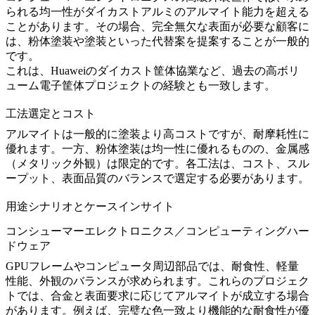
られる均一性がダイカストアルミのアルマイト能力を超える
ことがあります。その場合、完全無欠な表面が必要な顧客に
は、粉体塗装や塗装といった代替案を提案することが一般的
です。
これは、
Huaweiのダイカスト筐体協業
など、過去の高ボリ
ューム電子筐体プロジェクトの経験とも一致します。
工法選定とコスト
アルマイトは一般的に塗装より高コストですが、耐摩耗性に
優れます。一方、粉体塗装は均一性に優れるものの、金属感
（メタリック外観）は限定的です。各工法は、コスト、スル
ープット、表面品質のバランスで選定する必要があります。
用途シナリオとケースインサイト
コンシューマーエレクトロニクス／コンピューティングハー
ドウェア
GPUフレームやコンピュータ周辺部品では、耐食性、軽量
性能、外観のバランスが求められます。これらのプロジェク
トでは、合金と表面要求に応じてアルマイトが成立する場合
があります。例えば、完璧な色一致より機能的な耐食性が優