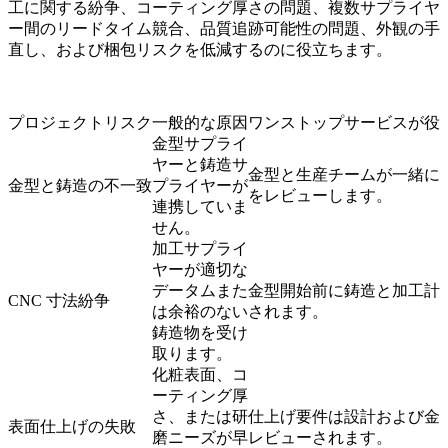
工に関する紛争、コーティング厚さの問題、複数サプライヤ
ー間のリードタイム競合、品質追跡可能性の問題、外観の手
直し、および梱包リスクを低減するのに役立ちます。
プロジェクトリスク
一般的な原因
ワンストップサービスが役
金型サプライ
ヤーと鋳造サ
金型と生産チームが一緒に
金型と鋳造の不一致
プライヤーが
をレビューします。
連携していま
せん。
加工サプライ
ヤーが適切な
データムまた
金型開始前に鋳造と加工計
CNC 寸法紛争
は余裕のない
されます。
鋳造物を受け
取ります。
化粧表面、コ
ーティング厚
さ、または研
仕上げ要件は設計および金
表面仕上げの失敗
磨ニーズが早
レビューされます。