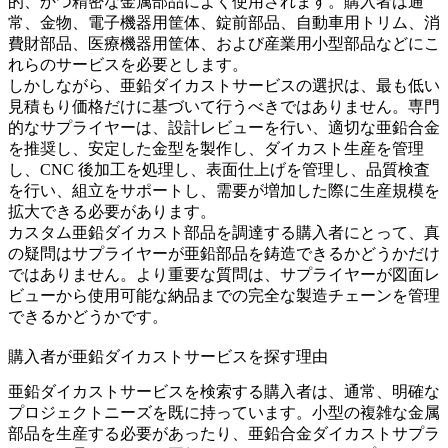
的、かつ精密な金属部品によく使用されます。購入者は通
常、金物、電子機器用筐体、錠前部品、自動車用トリム、消
費財部品、医療機器用筐体、および産業用小型部品などにこ
れらのサービスを必要とします。
しかしながら、
亜鉛ダイカストサービス
の選択は、最も低い
見積もり価格だけに基づいて行うべきではありません。専門
的なサプライヤーは、設計レビューを行い、適切な亜鉛合金
を推奨し、安定した金型を製作し、ダイカスト生産を管理
し、CNC 後加工を処理し、表面仕上げを管理し、品質検査
を行い、組立をサポートし、需要が増加した際に生産規模を
拡大できる必要があります。
カスタム亜鉛ダイカスト部品を調達する購入者にとって、真
の疑問はサプライヤーが亜鉛部品を鋳造できるかどうかだけ
ではありません。より重要な質問は、サプライヤーが図面レ
ビューから使用可能な納品までの完全な製造チェーンを管理
できるかどうかです。
購入者が亜鉛ダイカストサービスを探す理由
亜鉛ダイカストサービスを検索する購入者は、通常、明確な
プロジェクトニーズを既に持っています。小型の複雑な金属
部品を生産する必要があったり、亜鉛合金ダイカストサプラ