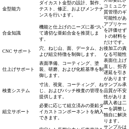
ダイカスト金型の設計、製作、
コミュニケ
金型能力
テスト、修正、およびメンテナ
質管理のギ
ンスを行います。
可能性があ
アプリケー
機能と仕上げのニーズに基づい
を評価せず
合金知識
て適切な亜鉛合金を推奨しま
トの材料を 
す。
だけです。
穴、ねじ山、面、データム、お
後加工の責
CNC サポート
よび組立特徴を制御します。
なる可能性
表面仕上げ
表面準備、コーティング、塗
直し、拒否
仕上げサポート
装、研磨、および化粧基準を制
遅延を引き
御します。
があります
寸法、視覚、コーティング、ね
サンプル承
検査システム
じ、およびバッチ検査の管理を
品質が不安
提供します。
性がありま
購入者は二
必要に応じて組立済みの亜鉛ダ
ーを調整し
組立サポート
イカストコンポーネントを納入
独自に解決
できます。
ります。
サンプルは