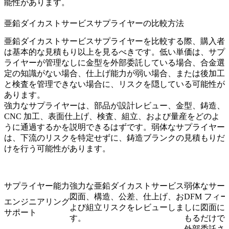
能性があります。
亜鉛ダイカストサービスサプライヤーの比較方法
亜鉛ダイカストサービスサプライヤーを比較する際、購入者
は基本的な見積もり以上を見るべきです。低い単価は、サプ
ライヤーが管理なしに金型を外部委託している場合、合金選
定の知識がない場合、仕上げ能力が弱い場合、または後加工
と検査を管理できない場合に、リスクを隠している可能性が
あります。
強力なサプライヤーは、部品が設計レビュー、金型、鋳造、
CNC 加工、表面仕上げ、検査、組立、および量産をどのよ
うに通過するかを説明できるはずです。弱体なサプライヤー
は、下流のリスクを特定せずに、鋳造ブランクの見積もりだ
けを行う可能性があります。
サプライヤー能力
強力な亜鉛ダイカストサービス
弱体なサー
図面、構造、公差、仕上げ、お
DFM フィ
エンジニアリング
よび組立リスクをレビューしま
しに図面に
サポート
す。
もるだけで
外部委託さ