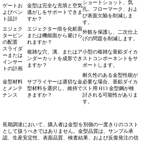
ショートショット、気
ゲートお
金型は完全な充填と空気
孔、フローマーク、およ
よびベン
逃がしをサポートできま
び表面欠陥を削減しま
ト設計
すか？
す。
エジェク
エジェクター痕を化粧面
外観を保護し、二次仕上
ターピン
または機能面から避けら
げの問題を削減します。
の配置
れますか？
スライダ
複雑な穴、溝、またはア
小型の複雑な亜鉛ダイカ
ーまたは
ンダーカットを成形でき
ストコンポーネントをサ
インサー
ますか？
ポートします。
トの計画
耐久性のある金型性能が
金型材料
サプライヤーは適切な金
必要な場合、
亜鉛ダイカ
とメンテ
型材料を選択し、維持で
スト用 H13 金型鋼
が検
ナンス
きますか？
討される可能性がありま
す。
長期調達において、購入者は金型を別個の一度きりのコスト
として扱うべきではありません。金型品質は、サンプル承
認、生産安定性、表面品質、検査結果、および反復発注の信