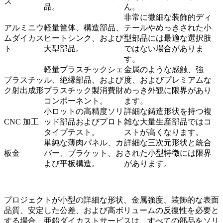
ス
品。
ん。
非常に微細な装飾的ディ
アルミニウ
軽量筐体、構造部品、
テールやめっきされた小
ムダイカス
ヒートシンク、および
型部品には最適な選択肢
ト
大型部品。
ではない場合がありま
す。
軽量プラスチックシェ
金属のような感触、強
プラスチッ
ル、絶縁部品、および
度、およびプレミアムな
ク射出成形
プラスチック製消費財
めっき外観に限界があり
コンポーネント。
ます。
小ロットの高精度ソリ
詳細な鋳造形状を持つ複
CNC 加工
ッド部品およびプロト
雑な大量生産部品ではコ
タイプテスト。
ストが高くなります。
単純な薄肉パネル、カ
詳細な三次元形状と統合
板金
バー、ブラケット、お
された小型特徴には限界
よび平板構造。
があります。
プロジェクトが小型の詳細な形状、金属強度、装飾的な表面
品質、安定した公差、および高ボリュームの反復性を必要と
する場合、亜鉛ダイカストサービスは、すべての部品をソリ