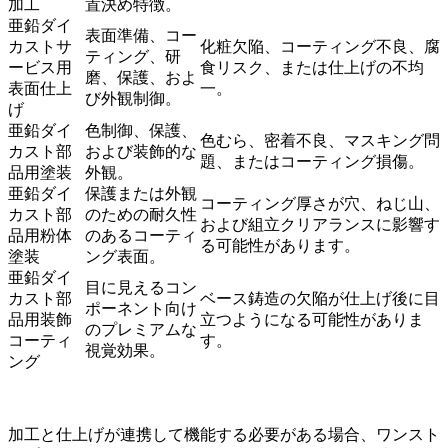
加工
置決め特徴。
亜鉛ダイ
表面準備、コー
カストサ
化粧欠陥、コーティング不良、腐
ティング、研
ービス用
食リスク、または仕上げの不均
磨、保護、およ
表面仕上
一。
び外観制御。
げ
亜鉛ダイ
色制御、保護、
色むら、密着不良、マスキング問
カスト部
および装飾的な
題、またはコーティング損傷。
品用塗装
外観。
亜鉛ダイ
保護または外観
コーティング厚さが穴、ねじ山、
カスト部
のための耐久性
および組立クリアランスに影響す
品用粉体
のあるコーティ
る可能性があります。
塗装
ング表面。
亜鉛ダイ
目に見えるコン
カスト部
ベース鋳造の欠陥が仕上げ後に目
ポーネント向け
品用装飾
立つようになる可能性がありま
のプレミアムな
コーティ
す。
視覚効果。
ング
加工と仕上げが連携して機能する必要がある場合、ワンスト