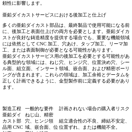
頼性に影響します。
亜鉛ダイカストサービスにおける後加工と仕上げ
多くの亜鉛ダイカスト部品は、最終製品で使用可能になる前
に、後加工と表面仕上げの両方を必要とします。亜鉛ダイカ
ストが良好な鋳造精度を提供する場合でも、重要な機能領域
には依然として CNC 加工、穴あけ、タップ加工、リーマ加
工、または表面制御が必要となる可能性があります。
亜鉛ダイカストサービス用の後加工
を必要とする可能性があ
る典型的な領域には、ねじ穴、ヒンジ穴、位置決め穴、シー
ル面、組立面、インサート領域、嵌合面、および精密ボーリ
ングが含まれます。これらの領域は、加工余裕とデータムを
正しく計画できるように、金型製作前に定義する必要があり
ます。
製造工程
一般的な要件
計画されない場合の購入者リスク
亜鉛ダイ
ねじ山、精密
カスト部
穴、ヒンジ領
組立適合性の不良、締結不安定、
品用 CNC
域、嵌合面、位
位置ずれ、または機能不全。