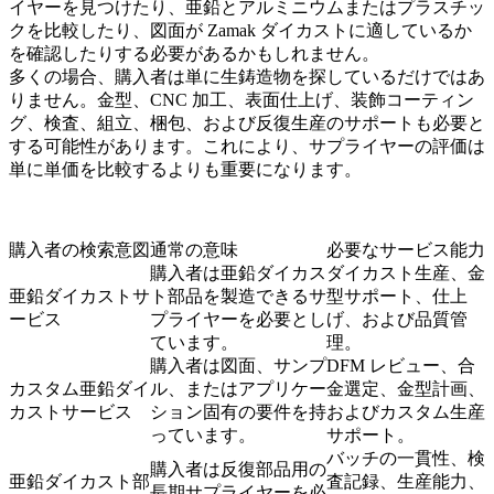
イヤーを見つけたり、亜鉛とアルミニウムまたはプラスチッ
クを比較したり、図面が Zamak ダイカストに適しているか
を確認したりする必要があるかもしれません。
多くの場合、購入者は単に生鋳造物を探しているだけではあ
りません。金型、CNC 加工、表面仕上げ、装飾コーティン
グ、検査、組立、梱包、および反復生産のサポートも必要と
する可能性があります。これにより、サプライヤーの評価は
単に単価を比較するよりも重要になります。
購入者の検索意図
通常の意味
必要なサービス能力
購入者は亜鉛ダイカス
ダイカスト生産、金
亜鉛ダイカストサ
ト部品を製造できるサ
型サポート、仕上
ービス
プライヤーを必要とし
げ、および品質管
ています。
理。
購入者は図面、サンプ
DFM レビュー、合
カスタム亜鉛ダイ
ル、またはアプリケー
金選定、金型計画、
カストサービス
ション固有の要件を持
およびカスタム生産
っています。
サポート。
バッチの一貫性、検
購入者は反復部品用の
亜鉛ダイカスト部
査記録、生産能力、
長期サプライヤーを必