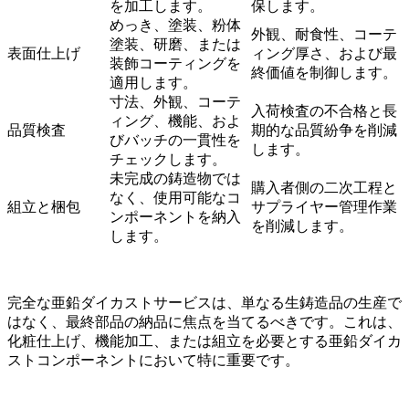
を加工します。
保します。
めっき、塗装、粉体
外観、耐食性、コーテ
塗装、研磨、または
表面仕上げ
ィング厚さ、および最
装飾コーティングを
終価値を制御します。
適用します。
寸法、外観、コーテ
入荷検査の不合格と長
ィング、機能、およ
品質検査
期的な品質紛争を削減
びバッチの一貫性を
します。
チェックします。
未完成の鋳造物では
購入者側の二次工程と
なく、使用可能なコ
組立と梱包
サプライヤー管理作業
ンポーネントを納入
を削減します。
します。
完全な亜鉛ダイカストサービスは、単なる生鋳造品の生産で
はなく、最終部品の納品に焦点を当てるべきです。これは、
化粧仕上げ、機能加工、または組立を必要とする亜鉛ダイカ
ストコンポーネントにおいて特に重要です。