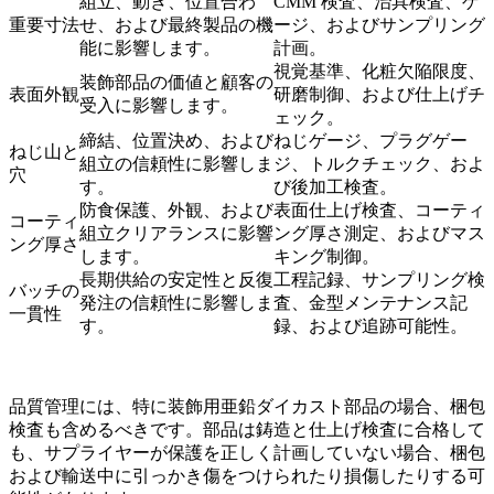
組立、動き、位置合わ
CMM 検査
、治具検査、ゲ
重要寸法
せ、および最終製品の機
ージ、およびサンプリング
能に影響します。
計画。
視覚基準、化粧欠陥限度、
装飾部品の価値と顧客の
表面外観
研磨制御、および仕上げチ
受入に影響します。
ェック。
締結、位置決め、および
ねじゲージ、プラグゲー
ねじ山と
組立の信頼性に影響しま
ジ、トルクチェック、およ
穴
す。
び後加工検査。
防食保護、外観、および
表面仕上げ検査、コーティ
コーティ
組立クリアランスに影響
ング厚さ測定、およびマス
ング厚さ
します。
キング制御。
長期供給の安定性と反復
工程記録、サンプリング検
バッチの
発注の信頼性に影響しま
査、金型メンテナンス記
一貫性
す。
録、および追跡可能性。
品質管理には、特に装飾用亜鉛ダイカスト部品の場合、梱包
検査も含めるべきです。部品は鋳造と仕上げ検査に合格して
も、サプライヤーが保護を正しく計画していない場合、梱包
および輸送中に引っかき傷をつけられたり損傷したりする可