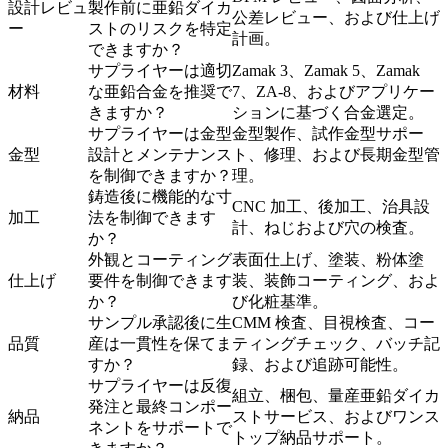
設計レビュ
製作前に亜鉛ダイカ
公差レビュー、および仕上げ
ー
ストのリスクを特定
計画。
できますか？
サプライヤーは適切
Zamak 3、Zamak 5、Zamak
材料
な亜鉛合金を推奨で
7、ZA-8、およびアプリケー
きますか？
ションに基づく合金選定。
サプライヤーは金型
金型製作、試作金型サポー
金型
設計とメンテナンス
ト、修理、および長期金型管
を制御できますか？
理。
鋳造後に機能的な寸
CNC 加工、後加工、治具設
加工
法を制御できます
計、ねじおよび穴の検査。
か？
外観とコーティング
表面仕上げ、塗装、粉体塗
仕上げ
要件を制御できます
装、装飾コーティング、およ
か？
び化粧基準。
サンプル承認後に生
CMM 検査、目視検査、コー
品質
産は一貫性を保てま
ティングチェック、バッチ記
すか？
録、および追跡可能性。
サプライヤーは反復
組立、梱包、
量産亜鉛ダイカ
発注と最終コンポー
納品
ストサービス
、およびワンス
ネントをサポートで
トップ納品サポート。