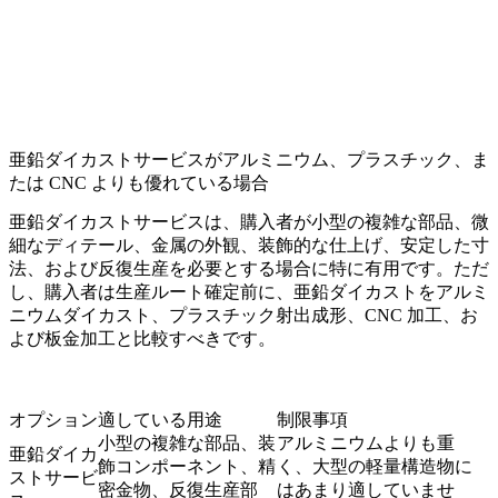
亜鉛ダイカストサービスがアルミニウム、プラスチック、ま
たは CNC よりも優れている場合
亜鉛ダイカストサービスは、購入者が小型の複雑な部品、微
細なディテール、金属の外観、装飾的な仕上げ、安定した寸
法、および反復生産を必要とする場合に特に有用です。ただ
し、購入者は生産ルート確定前に、亜鉛ダイカストをアルミ
ニウムダイカスト、プラスチック射出成形、CNC 加工、お
よび板金加工と比較すべきです。
オプション
適している用途
制限事項
小型の複雑な部品、装
アルミニウムよりも重
亜鉛ダイカ
飾コンポーネント、精
く、大型の軽量構造物に
ストサービ
密金物、反復生産部
はあまり適していませ