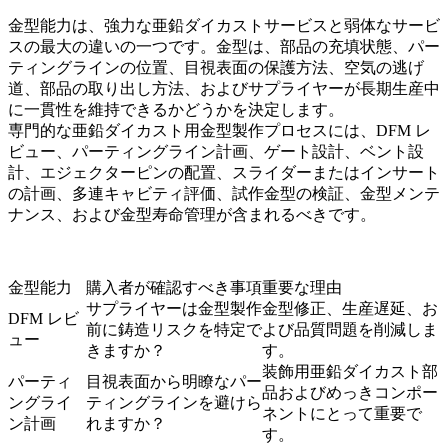
金型能力は、強力な亜鉛ダイカストサービスと弱体なサービ
スの最大の違いの一つです。金型は、部品の充填状態、パー
ティングラインの位置、目視表面の保護方法、空気の逃げ
道、部品の取り出し方法、およびサプライヤーが長期生産中
に一貫性を維持できるかどうかを決定します。
専門的な
亜鉛ダイカスト用金型製作
プロセスには、DFM レ
ビュー、パーティングライン計画、ゲート設計、ベント設
計、エジェクターピンの配置、スライダーまたはインサート
の計画、多連キャビティ評価、試作金型の検証、金型メンテ
ナンス、および金型寿命管理が含まれるべきです。
金型能力
購入者が確認すべき事項
重要な理由
サプライヤーは金型製作
金型修正、生産遅延、お
DFM レビ
前に鋳造リスクを特定で
よび品質問題を削減しま
ュー
きますか？
す。
装飾用亜鉛ダイカスト部
パーティ
目視表面から明瞭なパー
品およびめっきコンポー
ングライ
ティングラインを避けら
ネントにとって重要で
ン計画
れますか？
す。