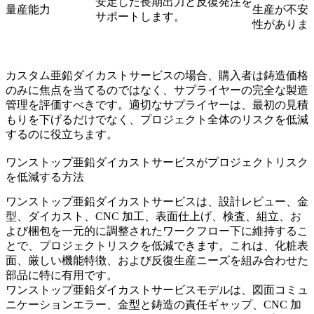
安定した長期出力と反復発注を
量産能力
生産が不安
サポートします。
性がありま
カスタム亜鉛ダイカストサービスの場合、購入者は鋳造価格
のみに焦点を当てるのではなく、サプライヤーの完全な製造
管理を評価すべきです。適切なサプライヤーは、最初の見積
もりを下げるだけでなく、プロジェクト全体のリスクを低減
するのに役立ちます。
ワンストップ亜鉛ダイカストサービスがプロジェクトリスク
を低減する方法
ワンストップ亜鉛ダイカストサービスは、設計レビュー、金
型、ダイカスト、CNC 加工、表面仕上げ、検査、組立、お
よび梱包を一元的に調整されたワークフロー下に維持するこ
とで、プロジェクトリスクを低減できます。これは、化粧表
面、厳しい機能特徴、および反復生産ニーズを組み合わせた
部品に特に有用です。
ワンストップ亜鉛ダイカストサービス
モデルは、図面コミュ
ニケーションエラー、金型と鋳造の責任ギャップ、CNC 加