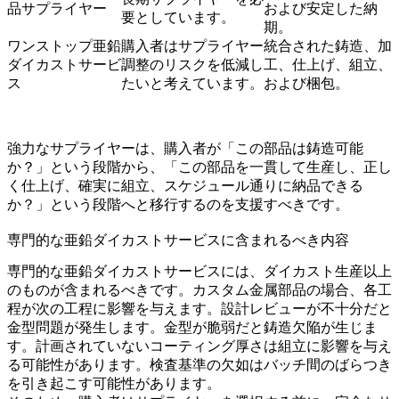
品サプライヤー
および安定した納
要としています。
期。
ワンストップ亜鉛
購入者はサプライヤー
統合された鋳造、加
ダイカストサービ
調整のリスクを低減し
工、仕上げ、組立、
ス
たいと考えています。
および梱包。
強力なサプライヤーは、購入者が「この部品は鋳造可能
か？」という段階から、「この部品を一貫して生産し、正し
く仕上げ、確実に組立、スケジュール通りに納品できる
か？」という段階へと移行するのを支援すべきです。
専門的な亜鉛ダイカストサービスに含まれるべき内容
専門的な亜鉛ダイカストサービスには、ダイカスト生産以上
のものが含まれるべきです。カスタム金属部品の場合、各工
程が次の工程に影響を与えます。設計レビューが不十分だと
金型問題が発生します。金型が脆弱だと鋳造欠陥が生じま
す。計画されていないコーティング厚さは組立に影響を与え
る可能性があります。検査基準の欠如はバッチ間のばらつき
を引き起こす可能性があります。