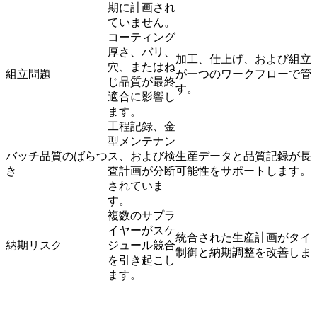
期に計画され
ていません。
コーティング
厚さ、バリ、
加工、仕上げ、および組立
穴、またはね
組立問題
が一つのワークフローで管
じ品質が最終
す。
適合に影響し
ます。
工程記録、金
型メンテナン
バッチ品質のばらつ
ス、および検
生産データと品質記録が長
き
査計画が分断
可能性をサポートします。
されていま
す。
複数のサプラ
イヤーがスケ
統合された生産計画がタイ
納期リスク
ジュール競合
制御と納期調整を改善しま
を引き起こし
ます。