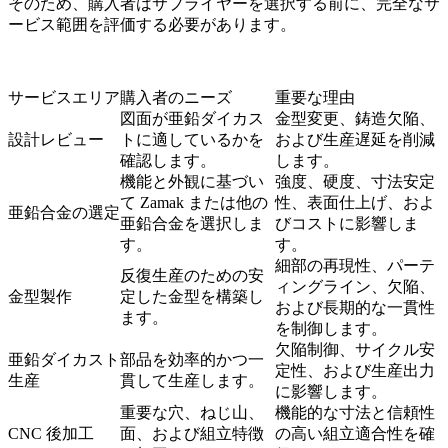
そのため、購入者はサプライヤーを選択する前に、完全なサ
ービス範囲を評価する必要があります。
サービスエリア
購入者のニーズ
重要な理由
図面が亜鉛ダイカス
金型変更、鋳造欠陥、
設計レビュー
トに適しているかを
および生産遅延を削減
確認します。
します。
機能と外観に基づい
強度、硬度、寸法安定
て Zamak または他の
性、表面仕上げ、およ
亜鉛合金の選定
亜鉛合金を選択しま
びコストに影響しま
す。
す。
細部の再現性、パーテ
反復生産のための安
ィングライン、欠陥、
金型製作
定した金型を構築し
および長期的な一貫性
ます。
を制御します。
欠陥制御、サイクル安
亜鉛ダイカスト
部品を効率的かつ一
定性、および生産出力
生産
貫して生産します。
に影響します。
重要な穴、ねじ山、
機能的な寸法と信頼性
CNC 後加工
面、および組立特徴
の高い組立適合性を確