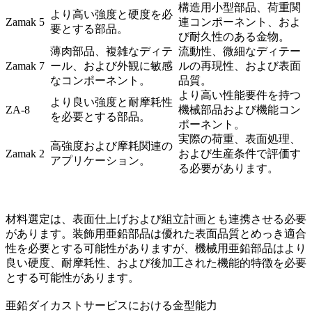
構造用小型部品、荷重関
より高い強度と硬度を必
Zamak 5
連コンポーネント、およ
要とする部品。
び耐久性のある金物。
薄肉部品、複雑なディテ
流動性、微細なディテー
Zamak 7
ール、および外観に敏感
ルの再現性、および表面
なコンポーネント。
品質。
より高い性能要件を持つ
より良い強度と耐摩耗性
ZA-8
機械部品および機能コン
を必要とする部品。
ポーネント。
実際の荷重、表面処理、
高強度および摩耗関連の
Zamak 2
および生産条件で評価す
アプリケーション。
る必要があります。
材料選定は、表面仕上げおよび組立計画とも連携させる必要
があります。装飾用亜鉛部品は優れた表面品質とめっき適合
性を必要とする可能性がありますが、機械用亜鉛部品はより
良い硬度、耐摩耗性、および後加工された機能的特徴を必要
とする可能性があります。
亜鉛ダイカストサービスにおける金型能力