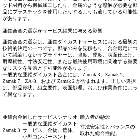
ッド材料から機械加工したり、金属のような感触が必要な部
品にプラスチックを使用したりするよりも適している可能性
があります。
亜鉛合金の選定がサービス結果に与える影響
亜鉛合金の選定は、亜鉛ダイカストサービスにおける最初の
技術的決定の一つです。部品のみを見積もり、合金選定につ
いて議論しないサプライヤーは、強度、硬度、表面仕上げ、
耐摩耗性、寸法安定性、または最終使用環境に関連する重要
なリスクを見落とす可能性があります。
一般的な
亜鉛ダイカスト合金
には、Zamak 3、Zamak 5、
Zamak 7、ZA-8、および Zamak 2 が含まれます。正しい選択
は、部品形状、組立要件、表面処理、および作業条件によっ
て異なります。
亜鉛合金
適したサービスシナリオ
購入者の懸念
一般的な亜鉛ダイカスト
寸法安定性とバランスの
Zamak 3
サービス、金物、筐体、
取れた総合性能。
小型コンポーネント。