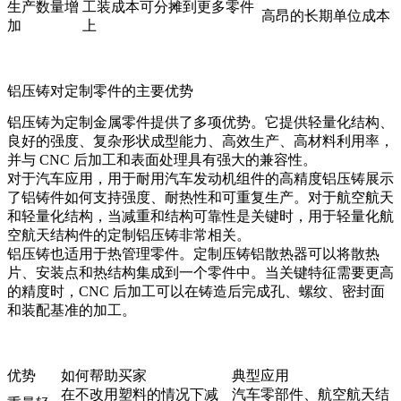
生产数量增
工装成本可分摊到更多零件
高昂的长期单位成本
加
上
铝压铸对定制零件的主要优势
铝压铸为定制金属零件提供了多项优势。它提供轻量化结构、
良好的强度、复杂形状成型能力、高效生产、高材料利用率，
并与 CNC 后加工和表面处理具有强大的兼容性。
对于汽车应用，
用于耐用汽车发动机组件的高精度铝压铸
展示
了铝铸件如何支持强度、耐热性和可重复生产。对于航空航天
和轻量化结构，当减重和结构可靠性是关键时，
用于轻量化航
空航天结构件的定制铝压铸
非常相关。
铝压铸也适用于热管理零件。
定制压铸铝散热器
可以将散热
片、安装点和热结构集成到一个零件中。当关键特征需要更高
的精度时，
CNC 后加工
可以在铸造后完成孔、螺纹、密封面
和装配基准的加工。
优势
如何帮助买家
典型应用
在不改用塑料的情况下减
汽车零部件、航空航天结