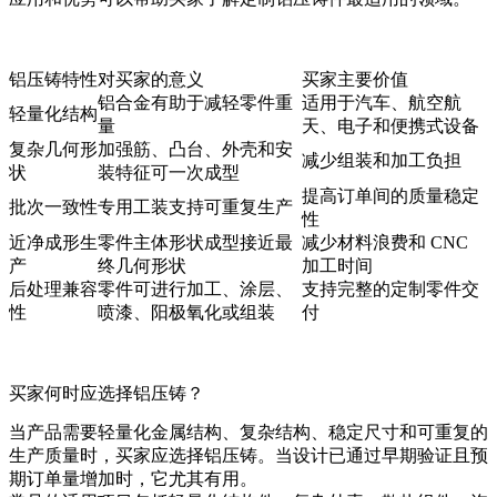
铝压铸特性
对买家的意义
买家主要价值
铝合金有助于减轻零件重
适用于汽车、航空航
轻量化结构
量
天、电子和便携式设备
复杂几何形
加强筋、凸台、外壳和安
减少组装和加工负担
状
装特征可一次成型
提高订单间的质量稳定
批次一致性
专用工装支持可重复生产
性
近净成形生
零件主体形状成型接近最
减少材料浪费和 CNC
产
终几何形状
加工时间
后处理兼容
零件可进行加工、涂层、
支持完整的定制零件交
性
喷漆、阳极氧化或组装
付
买家何时应选择铝压铸？
当产品需要轻量化金属结构、复杂结构、稳定尺寸和可重复的
生产质量时，买家应选择铝压铸。当设计已通过早期验证且预
期订单量增加时，它尤其有用。