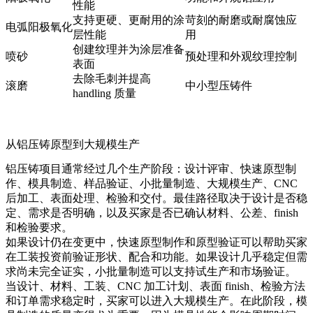
性能
支持更硬、更耐用的涂
苛刻的耐磨或耐腐蚀应
电弧阳极氧化
层性能
用
创建纹理并为涂层准备
喷砂
预处理和外观纹理控制
表面
去除毛刺并提高
滚磨
中小型压铸件
handling 质量
从铝压铸原型到大规模生产
铝压铸项目通常经过几个生产阶段：设计评审、快速原型制
作、模具制造、样品验证、小批量制造、大规模生产、CNC
后加工、表面处理、检验和交付。最佳路径取决于设计是否稳
定、需求是否明确，以及买家是否已确认材料、公差、finish
和检验要求。
如果设计仍在变更中，
快速原型制作
和
原型验证
可以帮助买家
在工装投资前验证形状、配合和功能。如果设计几乎稳定但需
求尚未完全证实，
小批量制造
可以支持试生产和市场验证。
当设计、材料、工装、CNC 加工计划、表面 finish、检验方法
和订单需求稳定时，买家可以进入
大规模生产
。在此阶段，
模