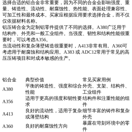
选择合适的铝合金非常重要，因为不同的合金会影响强度、重
量、铸造性、流动性、耐腐蚀性、热性能、表面处理兼容性、
可加工性和最终成本。买家应根据应用要求选择合金，而不仅
仅依据材料名称。
铝压铸合金
为定制铝零件提供了不同的选择。
A380
广泛用于
结构件、外壳和一般工业组件。当强度、韧性和结构性能很重
要时，可以考虑
A356
。
当流动性和复杂薄壁铸造很重要时，
A413
非常有用。
A360
可
考虑用于耐腐蚀和结构应用。
A383 或 ADC12
常用于常见的高
压压铸项目和对成本敏感的生产。
铝合金
典型价值
常见买家用例
平衡的铸造性、强度和综合
外壳、支架、结构件、
A380
性能
工业组件
适用于更高的强度和韧性要
结构件和注重性能的组
A356
求
件
良好的流动性，适用于复杂
细节丰富的铸件和复杂
A413
或薄壁结构
外壳
暴露在苛刻环境中的零
良好的耐腐蚀性方向
A360
件