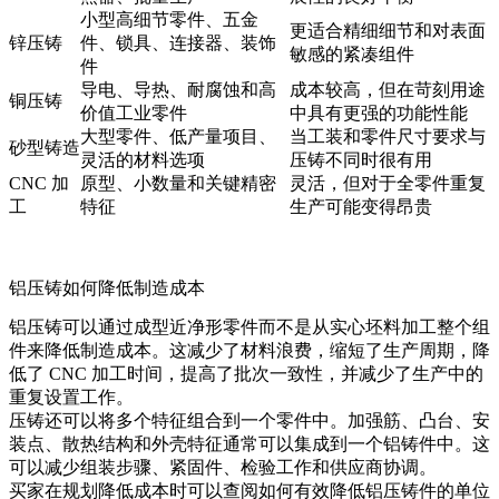
小型高细节零件、五金
更适合精细细节和对表面
锌压铸
件、锁具、连接器、装饰
敏感的紧凑组件
件
导电、导热、耐腐蚀和高
成本较高，但在苛刻用途
铜压铸
价值工业零件
中具有更强的功能性能
大型零件、低产量项目、
当工装和零件尺寸要求与
砂型铸造
灵活的材料选项
压铸不同时很有用
CNC 加
原型、小数量和关键精密
灵活，但对于全零件重复
工
特征
生产可能变得昂贵
铝压铸如何降低制造成本
铝压铸可以通过成型近净形零件而不是从实心坯料加工整个组
件来降低制造成本。这减少了材料浪费，缩短了生产周期，降
低了 CNC 加工时间，提高了批次一致性，并减少了生产中的
重复设置工作。
压铸还可以将多个特征组合到一个零件中。加强筋、凸台、安
装点、散热结构和外壳特征通常可以集成到一个铝铸件中。这
可以减少组装步骤、紧固件、检验工作和供应商协调。
买家在规划降低成本时可以查阅
如何有效降低铝压铸件的单位