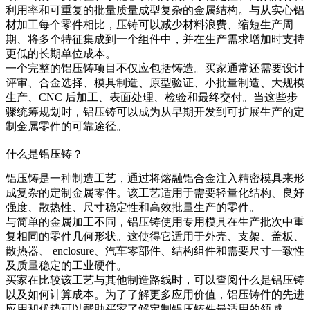
利用率和可重复的批量质量成型复杂的金属结构。与从实心铝
材加工每个零件相比，压铸可以减少材料浪费、缩短生产周
期、将多个特征集成到一个组件中，并在生产需求增加时支持
更低的长期单位成本。
一个完整的铝压铸项目不仅应包括铸造。买家通常还需要设计
评审、合金选择、模具制造、原型验证、小批量制造、大规模
生产、CNC 后加工、表面处理、检验和最终交付。当这些步
骤统筹规划时，铝压铸可以成为从早期开发到可扩展生产的定
制金属零件的可靠途径。
什么是铝压铸？
铝压铸是一种制造工艺，通过将熔融铝合金注入精密模具来形
成复杂的定制金属零件。该工艺适用于需要轻量化结构、良好
强度、散热性、尺寸稳定性和高效批量生产的零件。
与简单的金属加工不同，铝压铸使用专用模具在生产批次中重
复相同的零件几何形状。这使得它适用于外壳、支架、盖板、
散热器、 enclosure、汽车零部件、结构组件和需要尺寸一致性
及质量稳定的工业硬件。
买家在比较该工艺与其他制造路线时，可以查阅
什么是铝压铸
以及如何计算成本
。为了了解更多应用价值，
铝压铸件的先进
应用和优势
可以帮助买家了解定制铝压铸件最适用的领域。