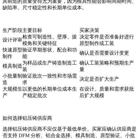
具制造
的质量变得尤为重要，因为模具性能会影响周期时间、
缺陷率、尺寸稳定性和长期单位成本。
生产阶段
主要目标
买家决策
检查可制造性、壁厚、拔
决定零件是否准备好进行
设计评审
模角和关键特征
原型制作或工装
快速原型
验证早期形状、配合和功
确认是否需要设计变更
制作
能
为样品或生产铸造制造工
确认工装策略和预期生产
模具制造
装
量
小批量制
验证批次一致性和市场需
决定是否扩大生产
造
求
大规模生
以更低的长期单位成本生
在设计、质量和需求获批
产
产稳定批次
后扩大规模
如何选择铝压铸供应商
选择铝压铸供应商不应仅基于最低单价。买家应确认供应商是
否支持 DFM 分析、铝合金选择、模具制造、原型验证、小批