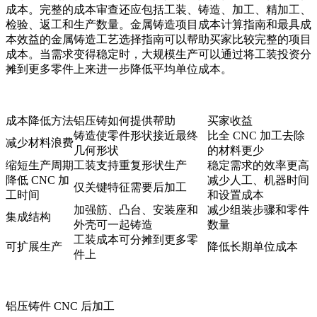
成本
。完整的成本审查还应包括工装、铸造、加工、精加工、
检验、返工和生产数量。
金属铸造项目成本计算指南
和
最具成
本效益的金属铸造工艺选择
指南可以帮助买家比较完整的项目
成本。当需求变得稳定时，
大规模生产
可以通过将工装投资分
摊到更多零件上来进一步降低平均单位成本。
成本降低方法
铝压铸如何提供帮助
买家收益
铸造使零件形状接近最终
比全 CNC 加工去除
减少材料浪费
几何形状
的材料更少
缩短生产周期
工装支持重复形状生产
稳定需求的效率更高
降低 CNC 加
减少人工、机器时间
仅关键特征需要后加工
工时间
和设置成本
加强筋、凸台、安装座和
减少组装步骤和零件
集成结构
外壳可一起铸造
数量
工装成本可分摊到更多零
可扩展生产
降低长期单位成本
件上
铝压铸件 CNC 后加工