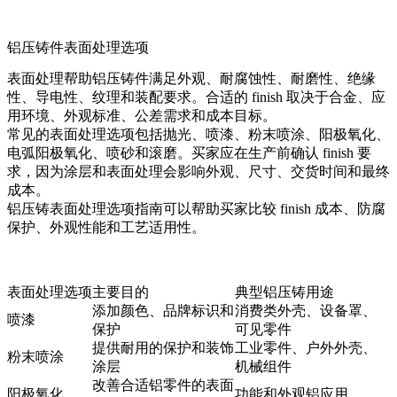
铝压铸件表面处理选项
表面处理帮助铝压铸件满足外观、耐腐蚀性、耐磨性、绝缘
性、导电性、纹理和装配要求。合适的 finish 取决于合金、应
用环境、外观标准、公差需求和成本目标。
常见的
表面处理
选项包括抛光、
喷漆
、
粉末喷涂
、
阳极氧化
、
电弧阳极氧化
、
喷砂
和
滚磨
。买家应在生产前确认 finish 要
求，因为涂层和表面处理会影响外观、尺寸、交货时间和最终
成本。
铝压铸表面处理选项
指南可以帮助买家比较 finish 成本、防腐
保护、外观性能和工艺适用性。
表面处理选项
主要目的
典型铝压铸用途
添加颜色、品牌标识和
消费类外壳、设备罩、
喷漆
保护
可见零件
提供耐用的保护和装饰
工业零件、户外外壳、
粉末喷涂
涂层
机械组件
改善合适铝零件的表面
阳极氧化
功能和外观铝应用