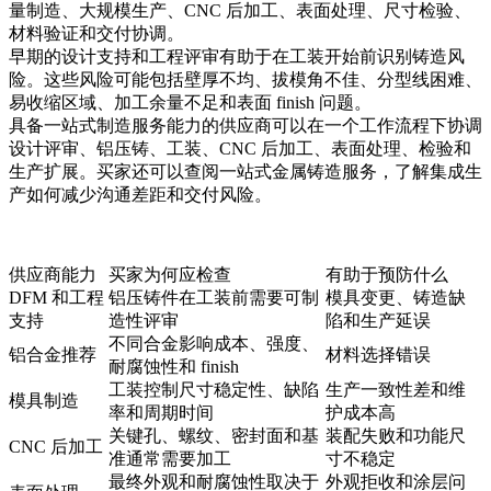
量制造、大规模生产、CNC 后加工、表面处理、尺寸检验、
材料验证和交付协调。
早期的
设计支持
和
工程评审
有助于在工装开始前识别铸造风
险。这些风险可能包括壁厚不均、拔模角不佳、分型线困难、
易收缩区域、加工余量不足和表面 finish 问题。
具备
一站式制造服务
能力的供应商可以在一个工作流程下协调
设计评审、铝压铸、工装、CNC 后加工、表面处理、检验和
生产扩展。买家还可以查阅
一站式金属铸造服务
，了解集成生
产如何减少沟通差距和交付风险。
供应商能力
买家为何应检查
有助于预防什么
DFM 和工程
铝压铸件在工装前需要可制
模具变更、铸造缺
支持
造性评审
陷和生产延误
不同合金影响成本、强度、
铝合金推荐
材料选择错误
耐腐蚀性和 finish
工装控制尺寸稳定性、缺陷
生产一致性差和维
模具制造
率和周期时间
护成本高
关键孔、螺纹、密封面和基
装配失败和功能尺
CNC 后加工
准通常需要加工
寸不稳定
最终外观和耐腐蚀性取决于
外观拒收和涂层问