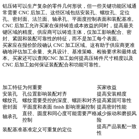
铝压铸可以生产复杂的零件几何形状，但一些关键功能区域通
常需要 CNC 后加工。这些区域包括安装孔、螺纹孔、定位
孔、密封面、法兰面、轴承孔、平面度控制表面和装配基准。
CNC 后加工
允许买家在保持铸造成本效益的同时，提高最关
键区域的精度。供应商可以铸造主体，仅加工影响配合、密
封、紧固和装配可靠性的特征，而不是加工每个表面。
买家应在报价阶段确认 CNC 加工区域。这有助于供应商更准
确地评估加工余量、夹具设计、基准策略、检验要求和最终成
本。买家还可以查阅
CNC 加工如何提高压铸件尺寸精度
以及
CNC 后加工如何保证装配配合和功能可靠性
。
加工特征
为何重要
买家收益
安装孔
孔位置影响装配对齐
提高安装精度
螺纹孔
螺纹需要受控的深度、螺距和对齐
提高紧固可靠性
密封面
平面度和表面 finish 影响泄漏控制
提高密封性能
直径、圆度和同心度可能需要严格
减少振动和磨损风
轴承孔
控制
险
提高产品装配一致
装配基准
基准定义可重复的定位
性