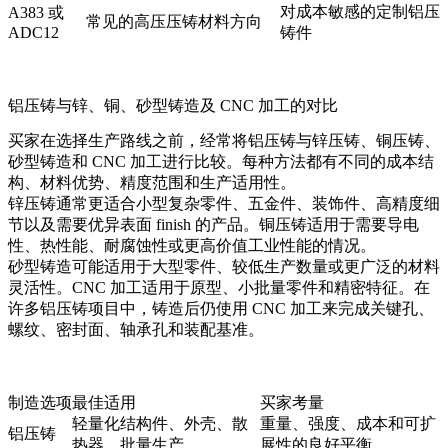
对成本敏感的定制铝压
A383 或
常见的高压压铸材料方向
ADC12
铸件
铝压铸与锌、铜、砂型铸造及 CNC 加工的对比
买家在选择生产路线之前，经常将铝压铸与锌压铸、铜压铸、
砂型铸造和 CNC 加工进行比较。每种方法都有不同的成本结
构、材料优势、精度范围和生产适用性。
锌压铸
通常更适合小型复杂零件、五金件、装饰件、高精度细
节以及需要优异表面 finish 的产品。
铜压铸
适用于需要导电
性、热性能、耐腐蚀性或更高价值工业性能的情况。
砂型铸造
可能适用于大型零件、较低生产数量或更广泛的材料
灵活性。
CNC 加工
适用于原型、小批量零件和精密特征。在
许多铝压铸项目中，铸造后仍使用 CNC 加工来完成关键孔、
螺纹、密封面、轴承孔和装配基准。
制造选项
最佳适用
买家考量
轻量化结构件、外壳、散
重量、强度、成本和可扩
铝压铸
热器、批量生产
展性的良好平衡