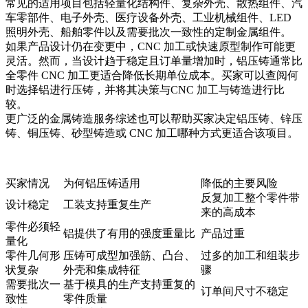
常见的适用项目包括轻量化结构件、复杂外壳、散热组件、汽
车零部件、电子外壳、医疗设备外壳、工业机械组件、LED
照明外壳、船舶零件以及需要批次一致性的定制金属组件。
如果产品设计仍在变更中，CNC 加工或快速原型制作可能更
灵活。然而，当设计趋于稳定且订单量增加时，铝压铸通常比
全零件 CNC 加工更适合降低长期单位成本。买家可以查阅
何
时选择铝进行压铸
，并将其决策与
CNC 加工与铸造
进行比
较。
更广泛的
金属铸造服务
综述也可以帮助买家决定铝压铸、锌压
铸、铜压铸、砂型铸造或 CNC 加工哪种方式更适合该项目。
买家情况
为何铝压铸适用
降低的主要风险
反复加工整个零件带
设计稳定
工装支持重复生产
来的高成本
零件必须轻
铝提供了有用的强度重量比
产品过重
量化
零件几何形
压铸可成型加强筋、凸台、
过多的加工和组装步
状复杂
外壳和集成特征
骤
需要批次一
基于模具的生产支持重复的
订单间尺寸不稳定
致性
零件质量