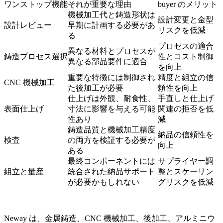
ワンストップ機能
それが重要な理由
buyer のメリット
機械加工代と鋳造形状は
設計変更と金型
設計レビュー
早期に計画する必要があ
リスクを低減
る
プロセスの適合
異なる材料とプロセスが
鋳造プロセス選択
性とコスト制御
異なる部品要件に適合
を向上
重要な特徴には制御され
精度と組立の信
CNC 機械加工
た後加工が必要
頼性を向上
仕上げは外観、耐食性、
手直しと仕上げ
表面仕上げ
寸法に影響を与える可能
関連の拒否を低
性あり
減
鋳造品質と機械加工精度
納品の信頼性を
検査
の両方を検証する必要が
向上
ある
最終コンポーネントには
サプライヤー調
組立と量産
統合された納品サポート
整とスケーリン
が必要かもしれない
グリスクを低減
Neway は、金属鋳造、CNC 機械加工、後加工、アルミニウ