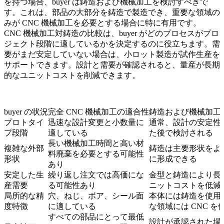
を持つ場合、buyer は鋳造および機械加工を検討すべきで
す。これは、部品の大部分を鋳造で製造でき、重要な領域の
みが CNC 機械加工を必要とする場合に特に有用です。
CNC 機械加工対鋳造
の比較は、buyer がどのプロセスがプロ
ジェクト段階に適しているかを決定するのに役立ちます。需
要がまだ安定していない場合は、
小ロット製造
が試作生産を
サポートできます。設計と需要が確認されると、
量産
が長期
的なユニットコストを削減できます。
buyer の状況
完全 CNC 機械加工の適合性
鋳造および機械加工
プロトタイ
迅速な設計変更と小数量に
通常、設計の安定性
プ段階
適している
た後で検討される
長い機械加工時間と高い材
複雑な外部
鋳造は主要形状をよ
料廃棄を必要とする可能性
形状
に形成できる
あり
安定した生
繰り返し注文では高価にな
金型と鋳造により長
産需要
る可能性あり
ニットコストを低減
局所的な精
穴、ねじ、ボア、シール面
本体には鋳造を使用
度特徴
に適している
な領域には CNC を
すべての部品にとって最低
設計が承認された場