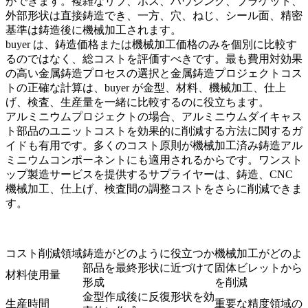
ができます。複雑なリブ、ボス、ハウジング、ブラケット、
外部形状は直接鋳造でき、一方、穴、ねじ、シール面、精密
基準は鋳造後に機械加工されます。
buyer は、鋳造価格または機械加工価格のみを個別に比較す
るのではなく、総コストを評価すべきです。
最も費用対効果
の高い金属鋳造プロセスの選択
と
金属鋳造プロジェクトコス
トの正確な計算
は、buyer が金型、材料、機械加工、仕上
げ、検査、生産量を一緒に比較するのに役立ちます。
アルミニウムプロジェクトの場合、
アルミニウムダイキャス
ト部品のユニットコストを効果的に削減する方法
に関するガ
イドも有用です。多くのコスト原則が機械加工済み鋳造アル
ミニウムコンポーネントにも適用されるからです。
ワンスト
ップ製造サービス
を提供するサプライヤーは、鋳造、CNC
機械加工、仕上げ、検査間の調整コストをさらに削減できま
す。
コスト削減領域
鋳造がどのように役立つか
機械加工がどのよ
部品を最終形状に近づけて
固体ビレットから
材料使用量
形成
を削減
金型作成後に反復形状を効
生産時間
重要な精度領域の