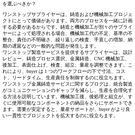
を選ぶべきか？
ワンストップサプライヤーは、鋳造および機械加工プロジェ
クトにとって価値があります。両方のプロセスを一緒に計画
する必要があるからです。鋳造と機械加工が別々のサプライ
ヤーによって処理される場合、機械加工代の不足、基準の不
整合、責任の不明確さ、繰り返しの検査、手直しの増加、納
期の遅延などの一般的な問題が発生します。
ワンストップ製造サービス
を提供するサプライヤーは、設計
レビュー、鋳造プロセス選択、金属鋳造、CNC 機械加工、
後加工、表面仕上げ、検査、組立、量産を調整できます。こ
れにより、buyer は 1 つのワークフローの下で寸法、コス
ト、リードタイム、生産責任を制御するのに役立ちます。
ワンストップ金属鋳造サービス
に関するブログは、統合製造
がコミュニケーションのギャップを減らし、生産を合理化す
る方法を説明しています。機械加工後、
後処理
と
組立
が、す
ぐに使用可能なコンポーネントの納品をさらにサポートでき
ます。需要が安定すると、
量産
サポートが、buyer がより良
い一貫性でプロジェクトを拡大するのに役立ちます。