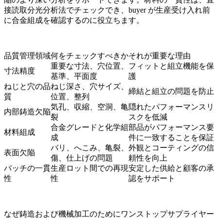
接読取分光分析法
でチェックでき、buyer が生産受け入れ前
に合金組成を確認するのに役立ちます。
品質管理領域
何をチェックすべきか
それが重要な理由
重要な寸法、穴位置、
フィットと組立機能を保
寸法精度
基準、平面度
護
ねじと穴の品
ねじ深さ、穴サイズ、
締結と組立の問題を防止
質
位置、整列
気孔、収縮、空洞、亀
隠れたパフォーマンスリ
内部鋳造欠陥
裂
スクを低減
合金グレードと化学組
部品がパフォーマンス要
材料組成
成
件に一致することを保証
バリ、へこみ、亀裂、
外観とコーティングの信
表面欠陥
傷、仕上げの問題
頼性を向上
バッチの一貫
生産ロット間での再現
安定した供給と顧客の承
性
性
認をサポート
なぜ鋳造および機械加工のためにワンストップサプライヤー