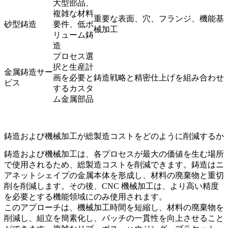
大型部品、
複雑な材料
重要な表面、穴、フランジ、機能基
砂型鋳造
要件、低ボ
械加工
リューム鋳
造
プロセス選
択と生産計
金属鋳造サー
画を必要と
鋳造戦略と精密仕上げを組み合わせ
ビス
するカスタ
ム金属部品
鋳造および機械加工が総製造コストをどのように削減するか
鋳造および機械加工は、各プロセスが最大の価値を生む場所
で使用されるため、総製造コストを削減できます。鋳造はニ
アネットシェイプの金属本体を形成し、材料の廃棄物と重切
削を削減します。その後、CNC 機械加工は、より高い精度
を必要とする機能領域にのみ使用されます。
このアプローチは、機械加工時間を短縮し、材料の廃棄物を
削減し、組立を簡素化し、バッチの一貫性を向上させること