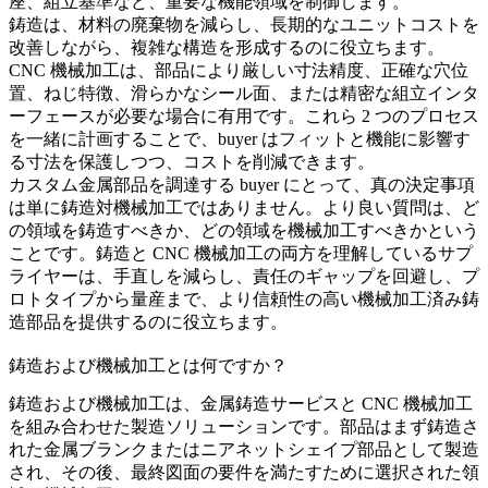
座、組立基準など、重要な機能領域を制御します。
鋳造は、材料の廃棄物を減らし、長期的なユニットコストを
改善しながら、複雑な構造を形成するのに役立ちます。
CNC 機械加工は、部品により厳しい寸法精度、正確な穴位
置、ねじ特徴、滑らかなシール面、または精密な組立インタ
ーフェースが必要な場合に有用です。これら 2 つのプロセス
を一緒に計画することで、buyer はフィットと機能に影響す
る寸法を保護しつつ、コストを削減できます。
カスタム金属部品を調達する buyer にとって、真の決定事項
は単に鋳造対機械加工ではありません。より良い質問は、ど
の領域を鋳造すべきか、どの領域を機械加工すべきかという
ことです。鋳造と CNC 機械加工の両方を理解しているサプ
ライヤーは、手直しを減らし、責任のギャップを回避し、プ
ロトタイプから量産まで、より信頼性の高い機械加工済み鋳
造部品を提供するのに役立ちます。
鋳造および機械加工とは何ですか？
鋳造および機械加工は、
金属鋳造サービス
と CNC 機械加工
を組み合わせた製造ソリューションです。部品はまず鋳造さ
れた金属ブランクまたはニアネットシェイプ部品として製造
され、その後、最終図面の要件を満たすために選択された領