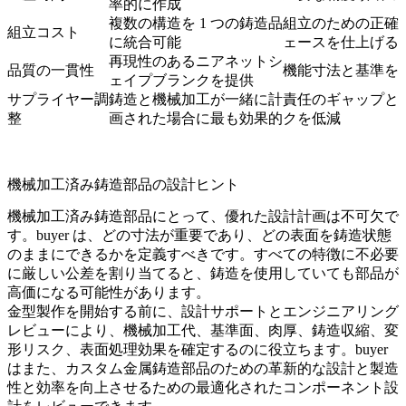
率的に作成
複数の構造を 1 つの鋳造品
組立のための正確
組立コスト
に統合可能
ェースを仕上げる
再現性のあるニアネットシ
品質の一貫性
機能寸法と基準を
ェイプブランクを提供
サプライヤー調
鋳造と機械加工が一緒に計
責任のギャップと
整
画された場合に最も効果的
クを低減
機械加工済み鋳造部品の設計ヒント
機械加工済み鋳造部品にとって、優れた設計計画は不可欠で
す。buyer は、どの寸法が重要であり、どの表面を鋳造状態
のままにできるかを定義すべきです。すべての特徴に不必要
に厳しい公差を割り当てると、鋳造を使用していても部品が
高価になる可能性があります。
金型製作を開始する前に、
設計サポート
と
エンジニアリング
レビュー
により、機械加工代、基準面、肉厚、鋳造収縮、変
形リスク、表面処理効果を確定するのに役立ちます。buyer
はまた、
カスタム金属鋳造部品のための革新的な設計
と
製造
性と効率を向上させるための最適化されたコンポーネント設