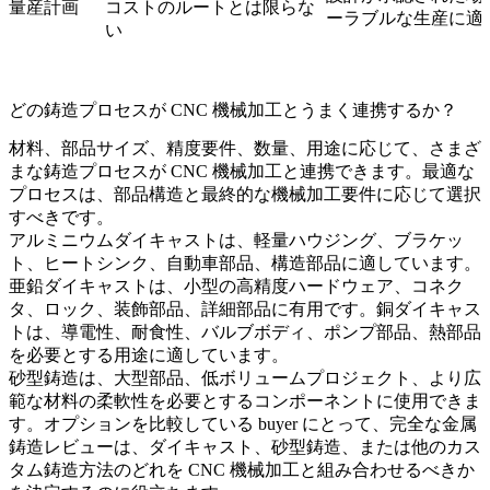
量産計画
コストのルートとは限らな
ーラブルな生産に適
い
どの鋳造プロセスが CNC 機械加工とうまく連携するか？
材料、部品サイズ、精度要件、数量、用途に応じて、さまざ
まな鋳造プロセスが CNC 機械加工と連携できます。最適な
プロセスは、部品構造と最終的な機械加工要件に応じて選択
すべきです。
アルミニウムダイキャスト
は、軽量ハウジング、ブラケッ
ト、ヒートシンク、自動車部品、構造部品に適しています。
亜鉛ダイキャスト
は、小型の高精度ハードウェア、コネク
タ、ロック、装飾部品、詳細部品に有用です。
銅ダイキャス
ト
は、導電性、耐食性、バルブボディ、ポンプ部品、熱部品
を必要とする用途に適しています。
砂型鋳造
は、大型部品、低ボリュームプロジェクト、より広
範な材料の柔軟性を必要とするコンポーネントに使用できま
す。オプションを比較している buyer にとって、完全な金属
鋳造レビューは、ダイキャスト、砂型鋳造、または他のカス
タム鋳造方法のどれを CNC 機械加工と組み合わせるべきか