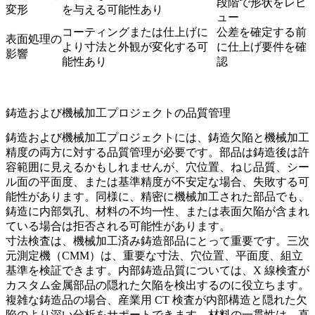
段階で形状をレビ
変形
を与える可能性あり
ュー
コーティングまたは仕上げに
公差を確定する前
表面処理の
より寸法と外観が変化する可
に仕上げ要件を確
影響
能性あり
認
鋳造および機械加工プロジェクトの品質管理
鋳造および機械加工プロジェクトには、鋳造欠陥と機械加工
精度の両方に対する品質管理が必要です。部品は鋳造後は許
容範囲に見えるかもしれませんが、穴位置、ねじ品質、シー
ル面の平面度、または基準精度が不安定な場合、失敗する可
能性があります。同様に、精密に機械加工された部品でも、
鋳造に内部気孔、材料の不均一性、または表面欠陥が含まれ
ている場合は拒否される可能性があります。
寸法検査は、機械加工済み鋳造部品にとって重要です。
三次
元測定機（CMM）
は、重要な寸法、穴位置、平面度、組立
基準を検証できます。内部鋳造品質については、
X 線検査
が
カスタム金属部品の隠れた欠陥を検出するのに役立ちます。
複雑な鋳造品の場合、
産業用 CT 検査
が内部構造と隠れた欠
陥のより深い分析をサポートできます。材料の一貫性は、
直