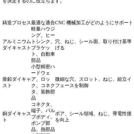
を決定するのに役立ちます。
鋳造プロセス
最適な適合
CNC 機械加工がどのようにサポー
軽量ハウジ
ング、ヒー
アルミニウム
トシンク、
穴、ねじ、シール面、取り付け基準
ダイキャスト
ブラケッ
げる
ト、自動車
部品
小型精密ハ
ードウェ
亜鉛ダイキャ
ア、ロッ
微細な穴、スロット、ねじ、組立イ
スト
ク、コネク
フェースを制御
タ、装飾部
品
コネクタ、
端子、バル
銅ダイキャス
ボア、シール領域、ねじ、導電性接
ブボディ、
ト
を向上
ポンプ部
品、熱部品