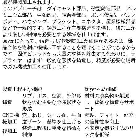
域が機械加工されます。
このアプローチは、ダイキャスト部品、砂型鋳造部品、アル
ミニウム部品、亜鉛部品、銅合金部品、ポンプ部品、バルブ
ボディ、ハウジング、ブラケット、コネクタ、産業機械部品
などで一般的です。鋳造工程が主要構造を提供し、
後加工
が
より厳しい制御を必要とする領域を仕上げます。
buyer にとって、鋳造および機械加工が価値があるのは、部
品全体を過剰に機械加工することを避けることができるから
です。固体ビレットから大量の材料を除去する代わりに、サ
プライヤーはまず一般的な形状を鋳造し、精度が必要な場所
でのみ機械加工を使用します。
製造工程
主な機能
buyer への価値
リブ、ボス、空洞、外部形
材料の廃棄物を削減
鋳造
状を含む主要な金属形状を
し、複雑な構造をサポ
形成
ート
CNC 機
穴、ねじ、シール面、平面
精度、フィット、組立
械加工
度ゾーン、基準を仕上げる
の信頼性を向上
鋳造工程後に重要な特徴を
不安定な機能寸法のリ
後加工
制御
スクを低減