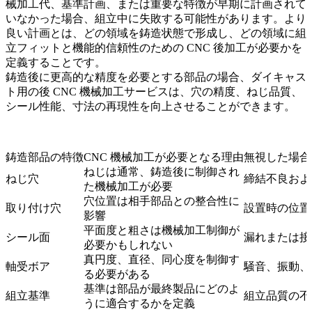
械加工代、基準計画、または重要な特徴が早期に計画されて
いなかった場合、組立中に失敗する可能性があります。より
良い計画とは、どの領域を鋳造状態で形成し、どの領域に
組
立フィットと機能的信頼性のための CNC 後加工
が必要かを
定義することです。
鋳造後に更高的な精度を必要とする部品の場合、
ダイキャス
ト用の後 CNC 機械加工サービス
は、穴の精度、ねじ品質、
シール性能、寸法の再現性を向上させることができます。
鋳造部品の特徴
CNC 機械加工が必要となる理由
無視した場合の
ねじは通常、鋳造後に制御され
ねじ穴
締結不良およ
た機械加工が必要
穴位置は相手部品との整合性に
取り付け穴
設置時の位置
影響
平面度と粗さは機械加工制御が
シール面
漏れまたは接
必要かもしれない
真円度、直径、同心度を制御す
軸受ボア
騒音、振動、
る必要がある
基準は部品が最終製品にどのよ
組立基準
組立品質の不
うに適合するかを定義