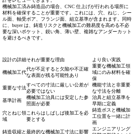
計
をレビューできます。
機械加工済み鋳造品の場合、CNC 仕上げが行われる場所に
材料を確保することが重要です。これには、穴、ねじ、シー
ル面、軸受ボア、フランジ面、組立基準が含まれます。同時
に、buyer は、鋳造リスクと機械加工の難易度を高める不必
要な深いポケット、鋭い角、薄い壁、複雑なアンダーカット
を避けるべきです。
設計の詳細
それが重要な理由
より良い実践
重要な機械加工領
代が不足すると欠陥や不正確
機械加工代
域にのみ材料を確
な表面が残る可能性あり
保
すべての寸法に厳しい公差が
機能寸法と非重要
重要な寸法
必要ではない
な寸法を分離
機械加工治具には安定した参
治具と組立基準を
基準計画
照面が必要
早期に定義
鋳造ボスと機械加
穴とねじ領
これらはしばしば後加工を必
工位置を一緒に計
域
要とする
画
エンジニアリング
鋳造収縮と
最終的な機械加工寸法に影響