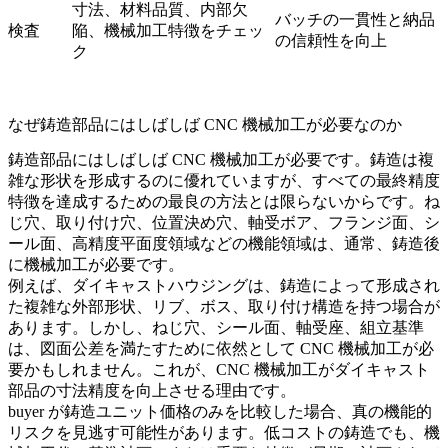
寸法、材料品質、内部欠
バッチの一貫性と納品
検査
陥、機械加工特徴をチェッ
の信頼性を向上
ク
なぜ鋳造部品にはしばしば CNC 機械加工が必要なのか
鋳造部品にはしばしば CNC 機械加工が必要です。鋳造は複
雑な形状を形成するのに優れていますが、すべての最終精度
特徴を達成するための最良の方法とは限らないからです。ね
じ穴、取り付け穴、位置決め穴、軸受ボア、フランジ面、シ
ール面、高精度平面度領域などの機能領域は、通常、鋳造後
に機械加工が必要です。
例えば、ダイキャストハウジングは、鋳造によって形成され
た複雑な外部形状、リブ、ボス、取り付け構造を持つ場合が
あります。しかし、ねじ穴、シール面、軸受座、組立基準
は、図面公差を満たすために依然として CNC 機械加工が必
要かもしれません。これが、
CNC 機械加工がダイキャスト
部品の寸法精度を向上させる
理由です。
buyer が鋳造ユニット価格のみを比較した場合、真の機能的
リスクを見逃す可能性があります。低コストの鋳造でも、機