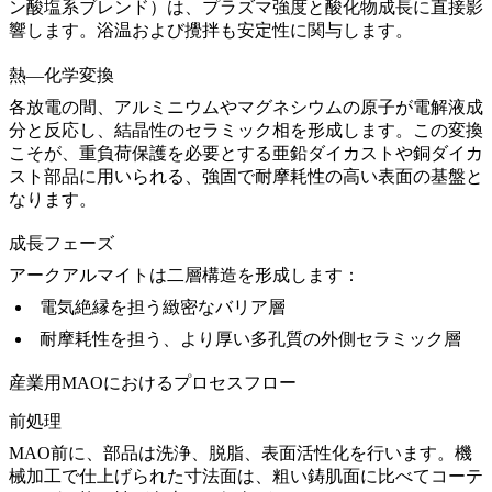
ン酸塩系ブレンド）は、プラズマ強度と酸化物成長に直接影
響します。浴温および攪拌も安定性に関与します。
熱—化学変換
各放電の間、アルミニウムやマグネシウムの原子が電解液成
分と反応し、結晶性のセラミック相を形成します。この変換
こそが、重負荷保護を必要とする
亜鉛ダイカスト
や
銅ダイカ
スト
部品に用いられる、強固で耐摩耗性の高い表面の基盤と
なります。
成長フェーズ
アークアルマイトは二層構造を形成します：
電気絶縁を担う緻密なバリア層
耐摩耗性を担う、より厚い多孔質の外側セラミック層
産業用MAOにおけるプロセスフロー
前処理
MAO前に、部品は洗浄、脱脂、表面活性化を行います。機
械加工で仕上げられた寸法面は、粗い鋳肌面に比べてコーテ