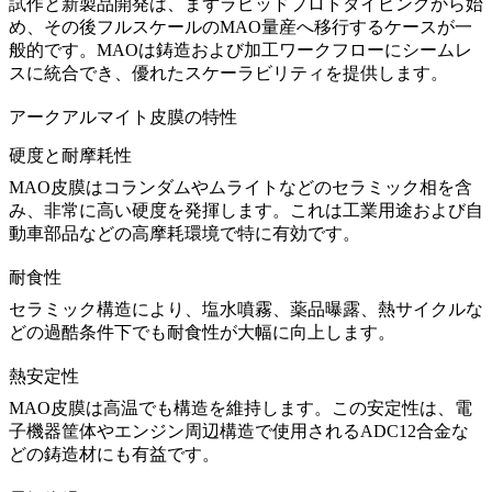
試作と新製品開発は、まず
ラピッドプロトタイピング
から始
め、その後フルスケールのMAO量産へ移行するケースが一
般的です。MAOは鋳造および加工ワークフローにシームレ
スに統合でき、優れたスケーラビリティを提供します。
アークアルマイト皮膜の特性
硬度と耐摩耗性
MAO皮膜はコランダムやムライトなどのセラミック相を含
み、非常に高い硬度を発揮します。これは工業用途および自
動車部品などの高摩耗環境で特に有効です。
耐食性
セラミック構造により、塩水噴霧、薬品曝露、熱サイクルな
どの過酷条件下でも耐食性が大幅に向上します。
熱安定性
MAO皮膜は高温でも構造を維持します。この安定性は、電
子機器筐体やエンジン周辺構造で使用される
ADC12合金
な
どの鋳造材にも有益です。