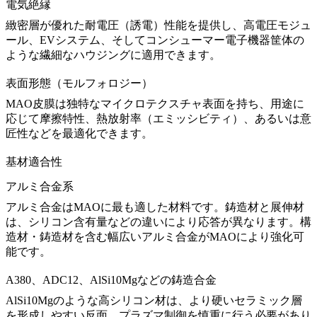
電気絶縁
緻密層が優れた耐電圧（誘電）性能を提供し、高電圧モジュ
ール、EVシステム、そして
コンシューマー電子機器筐体
の
ような繊細なハウジングに適用できます。
表面形態（モルフォロジー）
MAO皮膜は独特なマイクロテクスチャ表面を持ち、用途に
応じて摩擦特性、熱放射率（エミッシビティ）、あるいは意
匠性などを最適化できます。
基材適合性
アルミ合金系
アルミ合金はMAOに最も適した材料です。鋳造材と展伸材
は、シリコン含有量などの違いにより応答が異なります。構
造材・鋳造材を含む幅広い
アルミ合金
がMAOにより強化可
能です。
A380、ADC12、AlSi10Mgなどの鋳造合金
AlSi10Mg
のような高シリコン材は、より硬いセラミック層
を形成しやすい反面、プラズマ制御を慎重に行う必要があり