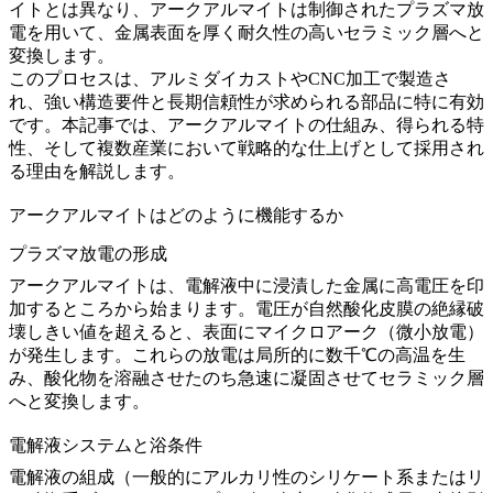
イトとは異なり、アークアルマイトは制御されたプラズマ放
電を用いて、金属表面を厚く耐久性の高いセラミック層へと
変換します。
このプロセスは、
アルミダイカスト
や
CNC加工
で製造さ
れ、強い構造要件と長期信頼性が求められる部品に特に有効
です。本記事では、アークアルマイトの仕組み、得られる特
性、そして複数産業において戦略的な仕上げとして採用され
る理由を解説します。
アークアルマイトはどのように機能するか
プラズマ放電の形成
アークアルマイトは、電解液中に浸漬した金属に高電圧を印
加するところから始まります。電圧が自然酸化皮膜の絶縁破
壊しきい値を超えると、表面にマイクロアーク（微小放電）
が発生します。これらの放電は局所的に数千℃の高温を生
み、酸化物を溶融させたのち急速に凝固させてセラミック層
へと変換します。
電解液システムと浴条件
電解液の組成（一般的にアルカリ性のシリケート系またはリ