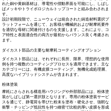
れた銅や黄銅基材は、導電性や摺動界面を可能にし、しばし
ばメッキやトライボロジカルトップコートと組み合わされま
す。
設計初期段階で、ニューウェイは統合された
鋳造材料選択
プ
ラットフォームを通じて、お客様が機械的および耐摩耗要件
を適切な母材に関連付けるのを支援します。これにより、コ
ア特性と表面適合性の両方が最初からバランス良く考慮され
ます。
ダイカスト部品の主要な耐摩耗コーティングオプション
ダイカスト部品には、それぞれに長所、限界、理想的な使用
例を持つ複数のコーティングプロセスを適用できます。主な
カテゴリーには、有機皮膜コーティング、無機化成処理層、
高度なハイブリッドシステムが含まれます。
粉体塗装
摩耗にさらされる構造用ハウジングや外部部品には、粉体塗
装がしばしば第一選択肢となります。専用の
粉体塗装サービ
ス
を通じて、静電荷を帯びた粉末を塗布・硬化させ、強靭な
衝撃・チッピング抵抗性を持つ緻密で比較的厚い皮膜を形成