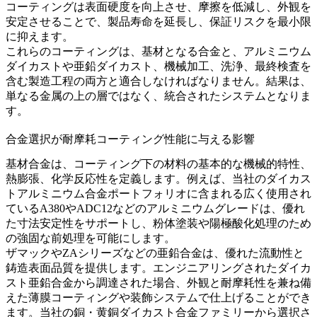
コーティングは表面硬度を向上させ、摩擦を低減し、外観を
安定させることで、製品寿命を延長し、保証リスクを最小限
に抑えます。
これらのコーティングは、基材となる合金と、
アルミニウム
ダイカスト
や
亜鉛ダイカスト
、機械加工、洗浄、最終検査を
含む製造工程の両方と適合しなければなりません。結果は、
単なる金属の上の層ではなく、統合されたシステムとなりま
す。
合金選択が耐摩耗コーティング性能に与える影響
基材合金は、コーティング下の材料の基本的な機械的特性、
熱膨張、化学反応性を定義します。例えば、当社の
ダイカス
トアルミニウム合金
ポートフォリオに含まれる広く使用され
ているA380やADC12などのアルミニウムグレードは、優れ
た寸法安定性をサポートし、粉体塗装や陽極酸化処理のため
の強固な前処理を可能にします。
ザマックやZAシリーズなどの亜鉛合金は、優れた流動性と
鋳造表面品質を提供します。エンジニアリングされた
ダイカ
スト亜鉛合金
から調達された場合、外観と耐摩耗性を兼ね備
えた薄膜コーティングや装飾システムで仕上げることができ
ます。当社の
銅・黄銅ダイカスト合金
ファミリーから選択さ