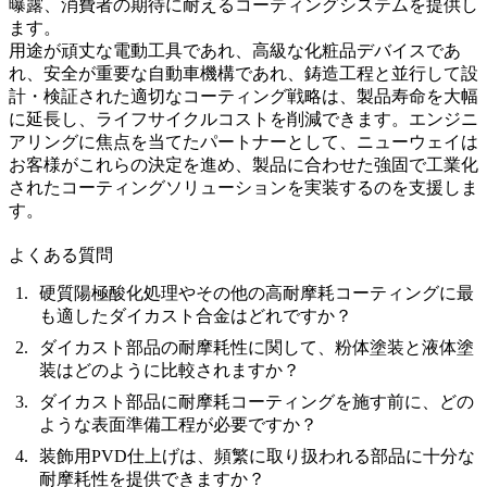
曝露、消費者の期待に耐えるコーティングシステムを提供し
ます。
用途が頑丈な電動工具であれ、高級な化粧品デバイスであ
れ、安全が重要な自動車機構であれ、鋳造工程と並行して設
計・検証された適切なコーティング戦略は、製品寿命を大幅
に延長し、ライフサイクルコストを削減できます。エンジニ
アリングに焦点を当てたパートナーとして、ニューウェイは
お客様がこれらの決定を進め、製品に合わせた強固で工業化
されたコーティングソリューションを実装するのを支援しま
す。
よくある質問
硬質陽極酸化処理やその他の高耐摩耗コーティングに最
も適したダイカスト合金はどれですか？
ダイカスト部品の耐摩耗性に関して、粉体塗装と液体塗
装はどのように比較されますか？
ダイカスト部品に耐摩耗コーティングを施す前に、どの
ような表面準備工程が必要ですか？
装飾用PVD仕上げは、頻繁に取り扱われる部品に十分な
耐摩耗性を提供できますか？