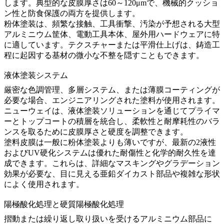
します。典型的な皮膜厚さは60～120μmで、機械的クッショ
ン性と防食保護の両方を提供します。
粉体塗装は、頻繁な接触、工具衝撃、汚染が予想される大型
アルミニウム筐体、電動工具本体、屋外用ハードウェアに特
に適しています。テクスチャーまたは平滑仕上げは、鋳造工
程に起因する基材の微小な不整を隠すこともできます。
液体塗装システム
厳密な色調管理、多層システム、または薄膜コーティングが
必要な場合、エンジニアリングされた塗料が使用されます。
ニューウェイは、
液体塗装ソリューション
を通じてプライマ
ーとトップコートの積層を統合し、柔軟性と耐摩耗性のバラ
ンスを取るために皮膜厚さと硬度を調整できます。
塗料皮膜は一般に粉体塗装よりも薄いですが、最新の2液性
およびUV硬化システムは優れた耐傷性と化学的耐久性を達
成できます。これらは、詳細なマスキングやグラデーション
効果が必要な、目に見える亜鉛ダイカスト部品や複雑な形状
によく使用されます。
陽極酸化処理と硬質陽極酸化処理
摺動または繰り返し取り扱いを受けるアルミニウム部品に