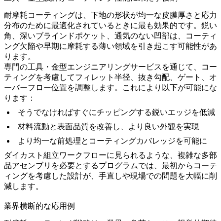
耐摩耗コーティングは、下地の形状が均一な皮膜厚さと応力
分布のために最適化されているときに最も効果的です。鋭い
角、深いブラインドポケット、通気のない凹部は、コーティ
ング欠陥や早期に摩耗する薄い領域を引き起こす可能性があ
ります。
専門の
工具・金型エンジニアリングサービス
を通じて、コー
ティングを考慮してフィレット半径、抜き勾配、ゲート、オ
ーバーフロー位置を調整します。これにより以下が可能にな
ります：
そうでなければすぐにチッピングする鋭いエッジを低減
材料流動と表面品質を改善し、より良い外観を実現
より均一な前処理とコーティングカバレッジを可能に
ダイカスト組立ワークフロー
に見られるような、複雑な多部
品アセンブリを必要とするプログラムでは、最初からコーテ
ィングを考慮した設計が、手直しや現場での問題を大幅に削
減します。
業界横断的な応用例