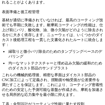
れることがよくあります。
表面準備と後工程管理
基材が適切に準備されていなければ、最高のコーティング技
術でも早期に失敗します。耐摩耗コーティングの性能は、仕
上げ前にバリ、酸化物、油、微小欠陥がどのように除去され
るかに大きく依存します。ニューウェイは、いくつかの
ダイ
カスト後処理
工程を一貫した文書化されたルートに統合しま
す：
縁取りと微小バリ除去のための
タンブリングベースのデ
バリング
均一なマットテクスチャーと埋め込み欠陥の緩和のため
の
ダイカスト部品のサンドブラスト
これらの機械的処理後、精密な界面は
ダイカスト部品の
CNC加工
によって定義され、摺動面や軸受面が公差要件を
満たすことを保証します。これにより、コーティング密着性
のための安定した予測可能な基盤が作成され、摩耗を加速さ
せる局所的な応力集中を最小限に抑えます。
工具・金型設計がコーティング性能に果たす役割