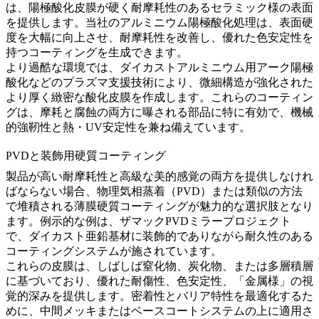
は、陽極酸化皮膜が硬く耐摩耗性のあるセラミック様の表面
を提供します。当社の
アルミニウム陽極酸化処理
は、表面硬
度を大幅に向上させ、耐摩耗性を改善し、優れた色安定性を
持つコーティングを生成できます。
より過酷な環境では、
ダイカストアルミニウム用アーク陽極
酸化
などのプラズマ支援技術により、微細構造が強化された
より厚く緻密な酸化皮膜を作成します。これらのコーティン
グは、摩耗と腐蝕の両方に曝される部品に特に有効で、機械
的強靭性と熱・UV安定性を兼ね備えています。
PVDと装飾用硬質コーティング
製品が高い耐摩耗性と高級な美的感覚の両方を提供しなけれ
ばならない場合、物理気相蒸着（PVD）または類似の方法
で堆積される薄膜硬質コーティングが魅力的な選択肢となり
ます。例示的な例は、
ザマックPVDミラープロジェクト
で、ダイカスト亜鉛基材に装飾的でありながら耐久性のある
コーティングシステムが施されています。
これらの皮膜は、しばしば窒化物、炭化物、または多層積層
に基づいており、優れた耐傷性、色安定性、「金属様」の視
覚的深みを提供します。密着性とバリア特性を最適化するた
めに、中間メッキまたはベースコートシステムの上に適用さ