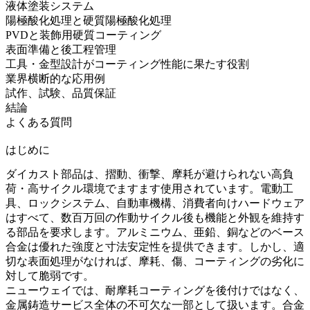
液体塗装システム
陽極酸化処理と硬質陽極酸化処理
PVDと装飾用硬質コーティング
表面準備と後工程管理
工具・金型設計がコーティング性能に果たす役割
業界横断的な応用例
試作、試験、品質保証
結論
よくある質問
はじめに
ダイカスト部品は、摺動、衝撃、摩耗が避けられない高負
荷・高サイクル環境でますます使用されています。電動工
具、ロックシステム、自動車機構、消費者向けハードウェア
はすべて、数百万回の作動サイクル後も機能と外観を維持す
る部品を要求します。アルミニウム、亜鉛、銅などのベース
合金は優れた強度と寸法安定性を提供できます。しかし、適
切な表面処理がなければ、摩耗、傷、コーティングの劣化に
対して脆弱です。
ニューウェイでは、耐摩耗コーティングを後付けではなく、
金属鋳造サービス
全体の不可欠な一部として扱います。合金