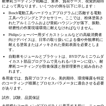
耐摩耗コーティング戦略は、業界、負荷ケース、視覚的期待
によって異なります。いくつかの例を以下に示します：
Bosch電動工具ハードウェアプログラム
に匹敵する電動
工具ハウジングとアクセサリー。ここでは、粉体塗装さ
れたアルミニウムおよび亜鉛ハウジングが落下、振動、
研磨性の作業現場環境に耐えなければなりません。
Philipsシェーバー用ダイカストシェル
などの高級消費者
向けデバイスは、日常の取り扱いによる傷や外観摩耗に
耐える塗装またはメッキされた亜鉛表面を必要としま
す。
自動車モジュールとブラケットは、
BYDアルミニウムダ
イカスト部品プログラム
で見られるパターンに従い、耐
摩耗コーティングが防食保護と熱管理要件と組み合わさ
れます。
各用途では、負荷プロファイル、美的期待、環境曝露を特定
のコーティング積層とプロセスパラメータに適合させる必要
があります。
試作、試験、品質保証
大規模なコーティングプログラムに着手する前に、ニューウ