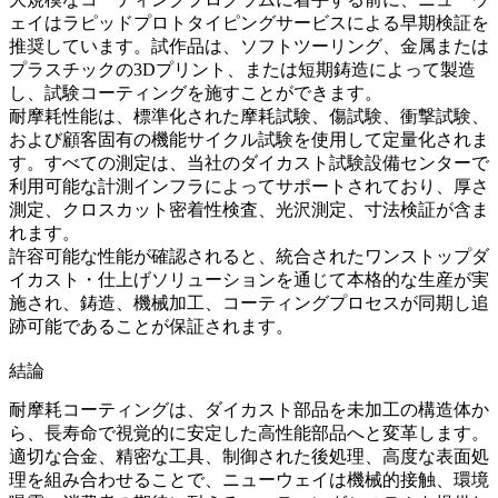
ェイは
ラピッドプロトタイピングサービス
による早期検証を
推奨しています。試作品は、ソフトツーリング、
金属または
プラスチックの3Dプリント
、または短期鋳造によって製造
し、試験コーティングを施すことができます。
耐摩耗性能は、標準化された摩耗試験、傷試験、衝撃試験、
および顧客固有の機能サイクル試験を使用して定量化されま
す。すべての測定は、当社の
ダイカスト試験設備センター
で
利用可能な計測インフラによってサポートされており、厚さ
測定、クロスカット密着性検査、光沢測定、寸法検証が含ま
れます。
許容可能な性能が確認されると、統合された
ワンストップダ
イカスト・仕上げソリューション
を通じて本格的な生産が実
施され、鋳造、機械加工、コーティングプロセスが同期し追
跡可能であることが保証されます。
結論
耐摩耗コーティングは、ダイカスト部品を未加工の構造体か
ら、長寿命で視覚的に安定した高性能部品へと変革します。
適切な合金、精密な工具、制御された後処理、高度な表面処
理を組み合わせることで、ニューウェイは機械的接触、環境