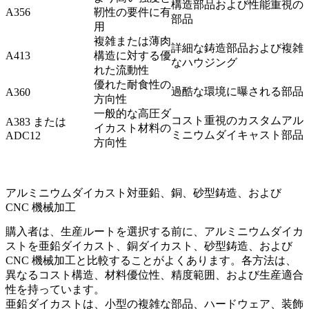
構造部品および性能重視の
A356
靭性の要件に有
部品
用
複雑または薄肉
詳細な鋳造部品および複雑
A413
構造に対する優
なハウジング
れた流動性
優れた耐食性の
過酷な環境に曝される部品
A360
方向性
一般的な高圧ダ
コスト重視のカスタムアル
A383 または
イカスト材料の
ミニウムダイキャスト部品
ADC12
方向性
アルミニウムダイカスト対亜鉛、銅、砂型鋳造、および
CNC 機械加工
購入者は、生産ルートを選択する前に、アルミニウムダイカ
ストを亜鉛ダイカスト、銅ダイカスト、砂型鋳造、および
CNC 機械加工と比較することがよくあります。各方法は、
異なるコスト構造、材料優位性、精度範囲、および生産適合
性を持っています。
亜鉛ダイカスト
は、小型の複雑な部品、ハードウェア、装飾