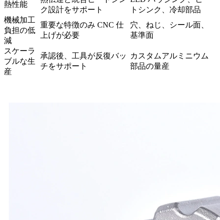
熱性能
ク設計をサポート
トシンク、冷却部品
機械加工
重要な特徴のみ CNC 仕
穴、ねじ、シール面、
負担の低
上げが必要
基準面
減
スケーラ
承認後、工具が反復バッ
カスタムアルミニウム
ブルな生
チをサポート
部品の量産
産