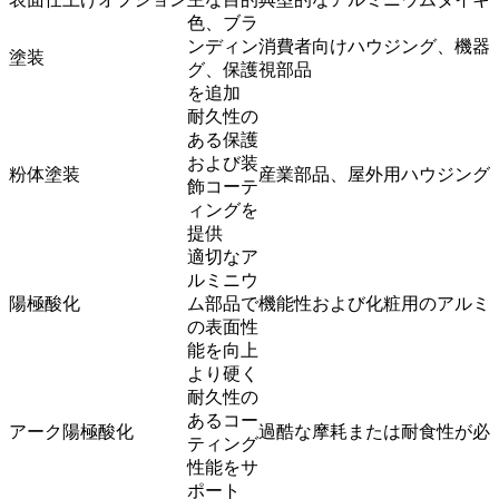
色、ブラ
ンディン
消費者向けハウジング、機器
塗装
グ、保護
視部品
を追加
耐久性の
ある保護
および装
粉体塗装
産業部品、屋外用ハウジング
飾コーテ
ィングを
提供
適切なア
ルミニウ
陽極酸化
ム部品で
機能性および化粧用のアルミ
の表面性
能を向上
より硬く
耐久性の
あるコー
アーク陽極酸化
過酷な摩耗または耐食性が必
ティング
性能をサ
ポート