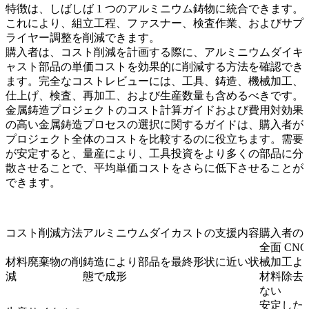
特徴は、しばしば 1 つのアルミニウム鋳物に統合できます。
これにより、組立工程、ファスナー、検査作業、およびサプ
ライヤー調整を削減できます。
購入者は、コスト削減を計画する際に、
アルミニウムダイキ
ャスト部品の単価コストを効果的に削減する方法
を確認でき
ます。完全なコストレビューには、工具、鋳造、機械加工、
仕上げ、検査、再加工、および生産数量も含めるべきです。
金属鋳造プロジェクトのコスト計算ガイド
および
費用対効果
の高い金属鋳造プロセスの選択
に関するガイドは、購入者が
プロジェクト全体のコストを比較するのに役立ちます。需要
が安定すると、
量産
により、工具投資をより多くの部品に分
散させることで、平均単価コストをさらに低下させることが
できます。
コスト削減方法
アルミニウムダイカストの支援内容
購入者の
全面 CNC
材料廃棄物の削
鋳造により部品を最終形状に近い状
械加工よ
減
態で成形
材料除去
ない
安定した