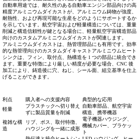
自動車用途では、
耐久性のある自動車エンジン部品向けの高
精度アルミニウムダイカスト
が、アルミニウム鋳物が強度、
耐熱性、および再現可能な生産をどのようにサポートするか
を示しています。航空宇宙および軽量構造については、重量
削減と構造信頼性が鍵となる場合に、
軽量航空宇宙構造部品
向けのカスタムアルミニウムダイカスト
が関連します。
アルミニウムダイカストは、熱管理部品にも有用です。
効率
的な熱管理向けのカスタムダイキャストアルミニウムヒート
シンク
は、フィン、取付点、熱構造を 1 つの部品に統合でき
ます。重要な特徴により厳しい精度が必要な場合、
CNC 後
加工
により、鋳造後に穴、ねじ、シール面、組立基準を仕上
げることができます。
利点
購入者への支援内容
典型的な応用
プラスチックへ切り替え
自動車部品、航空宇宙
軽量
ずに製品質量を削減
構造、携帯機器
電子機器ハウジング、
複雑な構
リブ、ボス、取付特徴、
機械カバー、ブラケッ
造
ハウジングを一緒に成形
ト
熱伝達と統合ヒートシン
LED ハウジング、ヒー