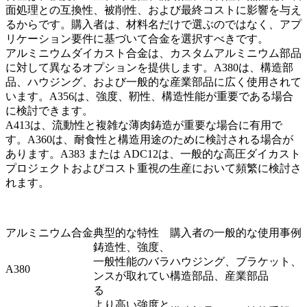
面処理との互換性、被削性、および最終コストに影響を与え
るからです。購入者は、材料名だけで選ぶのではなく、アプ
リケーション要件に基づいて合金を選択すべきです。
アルミニウムダイカスト合金
は、カスタムアルミニウム部品
に対して異なるオプションを提供します。
A380
は、構造部
品、ハウジング、および一般的な産業部品に広く使用されて
います。
A356
は、強度、靭性、構造性能が重要である場合
に検討できます。
A413
は、流動性と複雑な薄肉鋳造が重要な場合に有用で
す。
A360
は、耐食性と構造用途のために検討される場合が
あります。
A383 または ADC12
は、一般的な高圧ダイカスト
プロジェクトおよびコスト重視の生産において頻繁に検討さ
れます。
アルミニウム合金
典型的な特性
購入者の一般的な使用事例
鋳造性、強度、
一般性能のバラ
ハウジング、ブラケット、
A380
ンスが取れてい
構造部品、産業部品
る
より高い強度と