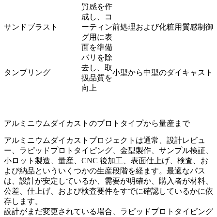
質感を作
成し、コ
サンドブラスト
ーティン
前処理および化粧用質感制御
グ用に表
面を準備
バリを除
去し、取
タンブリング
小型から中型のダイキャスト
扱品質を
向上
アルミニウムダイカストのプロトタイプから量産まで
アルミニウムダイカストプロジェクトは通常、設計レビュ
ー、ラピッドプロトタイピング、金型製作、サンプル検証、
小ロット製造、量産、CNC 後加工、表面仕上げ、検査、お
よび納品といういくつかの生産段階を経ます。最適なパス
は、設計が安定しているか、需要が明確か、購入者が材料、
公差、仕上げ、および検査要件をすでに確認しているかに依
存します。
設計がまだ変更されている場合、
ラピッドプロトタイピング