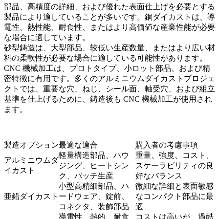
部品、高精度の詳細、および優れた表面仕上げを必要とする
製品により適していることが多いです。
銅ダイカスト
は、導
電性、熱性能、耐食性、またはより高価値な産業性能が必要
な場合に適しています。
砂型鋳造
は、大型部品、较低い生産数量、またはより広い材
料の柔軟性が必要な場合に適している可能性があります。
CNC 機械加工
は、プロトタイプ、小ロット部品、および精
密特徴に有用です。多くのアルミニウムダイカストプロジェ
クトでは、重要な穴、ねじ、シール面、軸受穴、および組立
基準を仕上げるために、鋳造後も CNC 機械加工が使用され
ます。
製造オプション
最適な適合
購入者の考慮事項
軽量構造部品、ハウ
重量、強度、コスト、
アルミニウムダ
ジング、ヒートシン
スケーラビリティの良
イカスト
ク、バッチ生産
好なバランス
小型高精細部品、ハ
微細な詳細と表面敏感
亜鉛ダイカスト
ードウェア、錠前、
なコンパクト部品に最
コネクタ、装飾部品
適
導電性、熱的、耐食
コストは高いが、過酷