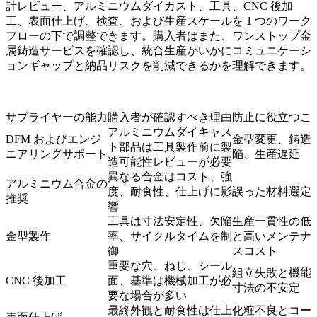
計レビュー、アルミニウムダイカスト、工具、CNC 後加
工、表面仕上げ、検査、および生産スケールを 1 つのワーク
フローの下で調整できます。購入者はまた、
ワンストップ金
属鋳造サービス
を確認し、統合生産がいかにコミュニケーシ
ョンギャップと納品リスクを削減できるかを理解できます。
サプライヤーの能力
購入者が確認すべき理由
防止に役立つこ
アルミニウムダイキャス
DFM およびエンジ
金型変更、鋳造
ト部品は工具製作前に製
ニアリングサポート
陥、生産遅延
造可能性レビューが必要
異なる合金はコスト、強
アルミニウム合金の
度、耐食性、仕上げに影
誤った材料選定
推奨
響
工具は寸法安定性、欠陥
生産一貫性の低
金型製作
率、サイクルタイムを制
と高いメンテナ
御
スコスト
重要な穴、ねじ、シール
組立失敗と機能
CNC 後加工
面、基準は機械加工が必
寸法の不安定
要な場合が多い
最終外観と耐食性は仕上
化粧不良とコー