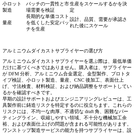
小ロット
バッチの一貫性と市
生産をスケールするかを決
製造
場需要を検証
定
長期的な単価コスト
設計、品質、需要が承認さ
量産
を低くした安定バッ
れた後にスケール
チを生産
アルミニウムダイカストサプライヤーの選び方
アルミニウムダイカストサプライヤーを選ぶ際は、最低単価
だけに基づくべきではありません。購入者は、サプライヤー
が DFM 分析、アルミニウム合金選定、金型製作、プロトタ
イプ検証、小ロット製造、量産、CNC 後加工、表面仕上
げ、寸法検査、材料検証、および納品調整をサポートしてい
るかを確認すべきです。
早期の
設計サポート
および
エンジニアリングレビュー
は、工
具製作前に鋳造リスクを特定するのに役立ちます。これらの
リスクには、不均一な肉厚、不適切な draft 角、困難なパー
ティングライン、収縮しやすい領域、不十分な機械加工余
裕、および表面仕上げの問題が含まれる可能性があります。
ワンストップ製造サービス
の能力を持つサプライヤーは、設