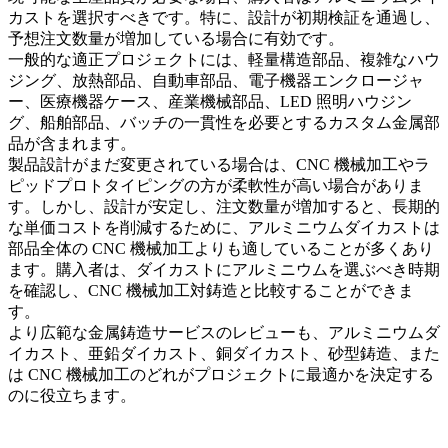
カストを選択すべきです。特に、設計が初期検証を通過し、
予想注文数量が増加している場合に有効です。
一般的な適正プロジェクトには、軽量構造部品、複雑なハウ
ジング、放熱部品、自動車部品、電子機器エンクロージャ
ー、医療機器ケース、産業機械部品、LED 照明ハウジン
グ、船舶部品、バッチの一貫性を必要とするカスタム金属部
品が含まれます。
製品設計がまだ変更されている場合は、CNC 機械加工やラ
ピッドプロトタイピングの方が柔軟性が高い場合がありま
す。しかし、設計が安定し、注文数量が増加すると、長期的
な単価コストを削減するために、アルミニウムダイカストは
部品全体の CNC 機械加工よりも適していることが多くあり
ます。購入者は、
ダイカストにアルミニウムを選ぶべき時期
を確認し、
CNC 機械加工対鋳造
と比較することができま
す。
より広範な
金属鋳造サービス
のレビューも、アルミニウムダ
イカスト、亜鉛ダイカスト、銅ダイカスト、砂型鋳造、また
は CNC 機械加工のどれがプロジェクトに最適かを決定する
のに役立ちます。