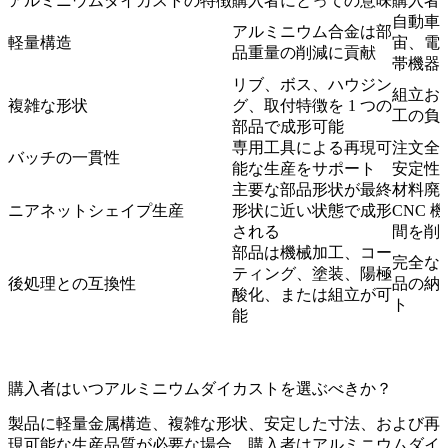
アルミニウムダイカストの特徴
購入者にとっての意味
購入者
自動車
アルミニウム合金は部
軽量構造
宙、電
品重量の削減に貢献
帯機器
リブ、ボス、ハウジン
組立お
複雑な形状
グ、取付特徴を 1 つの
工の負
部品で成形可能
専用工具による再現可
注文全
バッチの一貫性
能な生産をサポート
安定性
主要な部品形状が最終
材料廃
ニアネットシェイプ生産
形状に近い状態で成形
CNC 
される
間を削
部品は機械加工、コー
完全な
ティング、塗装、陽極
後処理との互換性
品の納
酸化、または組立が可
ト
能
購入者はいつアルミニウムダイカストを選ぶべきか？
製品に軽量金属構造、複雑な形状、安定した寸法、および再
現可能な生産品質が必要な場合、購入者はアルミニウムダイ