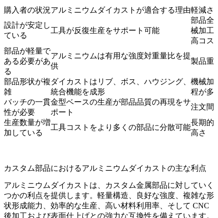
購入者の状況
アルミニウムダイカストが適合する理由
軽減さ
部品全
設計が安定し
工具が反復生産をサポート可能
械加工
ている
高コス
部品が軽量で
アルミニウムは有用な強度対重量比を提
ある必要があ
製品重
供
る
部品形状が複
ダイカストはリブ、ボス、ハウジング、
機械加
雑
統合機能を成形
程が多
バッチの一貫
金型ベースの生産が部品品質の再現をサ
注文間
性が必要
ポート
生産数量が増
長期的
工具コストをより多くの部品に分散可能
加している
高さ
カスタム部品におけるアルミニウムダイカストの主な利点
アルミニウムダイカストは、カスタム金属部品に対していく
つかの利点を提供します。軽量構造、良好な強度、複雑な形
状形成能力、効率的な生産、高い材料利用率、そして CNC
後加工および表面仕上げとの強力な互換性を備えています。