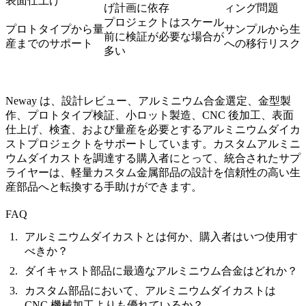
表面仕上げ
げ計画に依存
ィング問題
プロジェクトはスケール
プロトタイプから量
サンプルから生
前に検証が必要な場合が
産までのサポート
への移行リスク
多い
Neway は、設計レビュー、アルミニウム合金選定、金型製
作、プロトタイプ検証、小ロット製造、CNC 後加工、表面
仕上げ、検査、および量産を必要とするアルミニウムダイカ
ストプロジェクトをサポートしています。
カスタムアルミニ
ウムダイカスト
を調達する購入者にとって、統合されたサプ
ライヤーは、軽量カスタム金属部品の設計を信頼性の高い生
産部品へと転換する手助けができます。
FAQ
アルミニウムダイカストとは何か、購入者はいつ使用す
べきか？
ダイキャスト部品に最適なアルミニウム合金はどれか？
カスタム部品において、アルミニウムダイカストは
CNC 機械加工よりも優れているか？