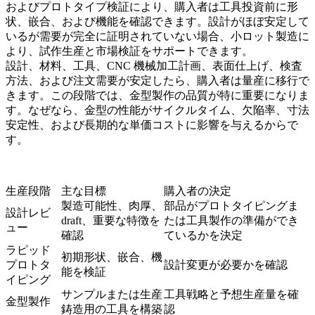
および
プロトタイプ検証
により、購入者は工具投資前に形
状、嵌合、および機能を確認できます。設計がほぼ安定して
いるが需要が完全に証明されていない場合、
小ロット製造
に
より、試作生産と市場検証をサポートできます。
設計、材料、工具、CNC 機械加工計画、表面仕上げ、検査
方法、および注文需要が安定したら、購入者は
量産
に移行で
きます。この段階では、
金型製作
の品質が特に重要になりま
す。なぜなら、金型の性能がサイクルタイム、欠陥率、寸法
安定性、および長期的な単価コストに影響を与えるからで
す。
生産段階
主な目標
購入者の決定
製造可能性、肉厚、
部品がプロトタイピングま
設計レビ
draft、重要な特徴を
たは工具製作の準備ができ
ュー
確認
ているかを決定
ラピッド
初期形状、嵌合、機
プロトタ
設計変更が必要かを確認
能を検証
イピング
サンプルまたは生産
工具戦略と予想生産量を確
金型製作
鋳造用の工具を構築
認