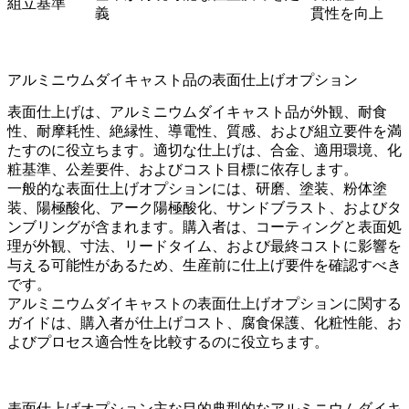
組立基準
義
貫性を向上
アルミニウムダイキャスト品の表面仕上げオプション
表面仕上げは、アルミニウムダイキャスト品が外観、耐食
性、耐摩耗性、絶縁性、導電性、質感、および組立要件を満
たすのに役立ちます。適切な仕上げは、合金、適用環境、化
粧基準、公差要件、およびコスト目標に依存します。
一般的な
表面仕上げ
オプションには、研磨、
塗装
、
粉体塗
装
、
陽極酸化
、
アーク陽極酸化
、
サンドブラスト
、および
タ
ンブリング
が含まれます。購入者は、コーティングと表面処
理が外観、寸法、リードタイム、および最終コストに影響を
与える可能性があるため、生産前に仕上げ要件を確認すべき
です。
アルミニウムダイキャストの表面仕上げオプション
に関する
ガイドは、購入者が仕上げコスト、腐食保護、化粧性能、お
よびプロセス適合性を比較するのに役立ちます。
表面仕上げオプション
主な目的
典型的なアルミニウムダイキ