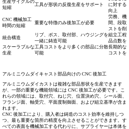
生産サイクルの
工具が形状の反復生産をサポート
に対する
短縮
向上
労務、機
CNC 機械加工
重要な特徴のみ後加工が必要
間、段取
時間の短縮
ストを削
リブ、ボス、取付部、ハウジングを
組立工程
統合構造
一緒に鋳造可能
品点数を
スケーラブルな
工具コストをより多くの部品に分散
長期的な
生産
可能
コストを
アルミニウムダイキャスト部品向けの CNC 後加工
アルミニウムダイカストは複雑な部品形状を生産できます
が、一部の重要な機能領域には CNC 後加工が必要です。こ
れらの領域には、取付穴、ねじ穴、位置決め穴、シール面、
フランジ面、軸受穴、平面度制御面、および組立基準が含ま
れます。
CNC 後加工
により、購入者は鋳造のコスト効率を維持しつ
つ、最も重要な箇所の精度を向上させることができます。す
べての表面を機械加工する代わりに、サプライヤーは本体を