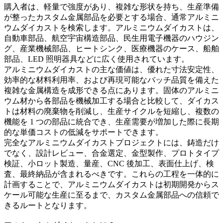
購入者は、軽量で強度があり、複雑な形状を持ち、生産準備
が整ったカスタム金属部品を必要とする場合、通常
アルミニ
ウムダイカスト
を検索します。アルミニウムダイカストは、
自動車部品、航空宇宙構造部品、民生用電子機器のハウジン
グ、産業機械部品、ヒートシンク、医療機器のケース、船舶
部品、LED 照明器具などに広く使用されています。
アルミニウムダイカストの主な価値は、優れた寸法安定性、
効率的な材料利用率、および再現可能なバッチ品質を備えた
複雑な金属構造を成形できる点にあります。固体のアルミニ
ウム材から各部品を機械加工する場合と比較して、ダイカス
トは材料の廃棄物を削減し、生産サイクルを短縮し、複数の
機能を 1 つの部品に統合でき、生産需要が増加した際に長期
的な単価コストの低減をサポートできます。
完全なアルミニウムダイカストプロジェクトには、鋳造だけ
でなく、設計レビュー、合金選定、金型製作、プロトタイプ
検証、小ロット製造、量産、CNC 後加工、表面仕上げ、検
査、最終納品が含まれるべきです。これらの工程を一体的に
計画することで、アルミニウムダイカストは初期開発からス
ケール可能な生産に至るまで、カスタム金属部品への信頼で
きるルートとなります。