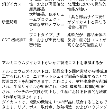
銅ダイカスト
性、および高価値な
な用途において機能的
産業部品
性能が強い
大型部品、低ボリュ
工具と部品サイズ要件
ームプロジェクト、
砂型鋳造
がダイカストと異なる
柔軟な材料オプショ
場合に有用
ン
プロトタイプ、少
柔軟だが、部品全体の
CNC 機械加工
量、および重要な精
反復生産ではコストが
密特徴
高くなる可能性あり
アルミニウムダイカストがいかに製造コストを削減するか
アルミニウムダイカストは、部品全体を固体素材から機械加
工する代わりに、ニアネットシェイプ部品を成形することで
製造コストを削減できます。これにより、材料廃棄物が削減
され、生産サイクルが短縮され、CNC 機械加工時間が短縮
され、バッチの一貫性が向上し、生産における反復的な段取
り作業が削減されます。
ダイカストは、複数の機能を 1 つの部品に統合することもで
きます。リブ、ボス、取付点、放熱構造、およびハウジング