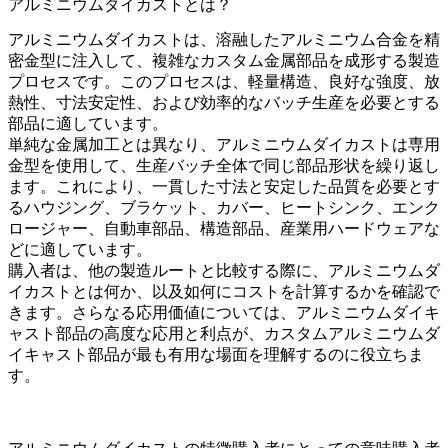
アルミニウムダイカストとは？
アルミニウムダイカストは、溶融したアルミニウム合金を精
密金型に注入して、複雑なカスタム金属部品を成形する製造
プロセスです。このプロセスは、軽量構造、良好な強度、放
熱性、寸法安定性、および効率的なバッチ生産を必要とする
部品に適しています。
単純な金属加工とは異なり、アルミニウムダイカストは専用
金型を使用して、生産バッチ全体で同じ部品形状を繰り返し
ます。これにより、一貫した寸法と安定した品質を必要とす
るハウジング、ブラケット、カバー、ヒートシンク、エンク
ロージャー、自動車部品、構造部品、産業用ハードウェアな
どに適しています。
購入者は、他の製造ルートと比較する際に、
アルミニウムダ
イカストとは何か、以及如何にコストを計算するか
を確認で
きます。さらなる応用価値については、
アルミニウムダイキ
ャスト部品の高度な応用と利点
が、カスタムアルミニウムダ
イキャスト部品が最も有用な場面を理解するのに役立ちま
す。