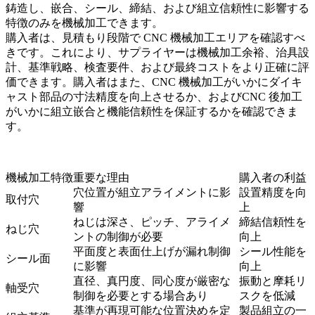
鋳造し、嵌合、シール、締結、および組立信頼性に影響する
特徴のみを機械加工できます。
購入者は、見積もり段階で CNC 機械加工エリアを確認すべ
きです。これにより、サプライヤーは機械加工余裕、治具設
計、基準戦略、検査要件、および最終コストをより正確に評
価できます。購入者はまた、
CNC 機械加工がいかにダイキ
ャスト部品の寸法精度を向上させるか
、および
CNC 後加工
がいかに組立嵌合と機能信頼性を保証するか
を確認できま
す。
機械加工特徴
重要な理由
購入者の利益
穴位置が組立アライメントに影
設置精度を向
取付穴
響
上
ねじは深さ、ピッチ、アライメ
締結信頼性を
ねじ穴
ントの制御が必要
向上
平面度と表面仕上げが漏れ制御
シール性能を
シール面
に影響
向上
直径、真円度、同心度が厳密な
振動と摩耗リ
軸受穴
制御を必要とする場合あり
スクを低減
基準が再現可能な位置決めを定
製品組立の一