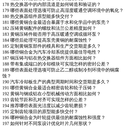
178
热交换器中的内部流道是如何铸造和验证的？
179
哪些表面处理选项可防止高湿度暖通空调环境中的氧化？
180
热交换器组件原型能多快交付？
181
哪些黄铜合金最适合暴露于水和化学品中的泵壳？
182
压铸黄铜配件的螺纹和法兰公差精度如何？
183
黄铜压铸件能否用于高压暖通空调或循环泵？
184
哪些后处理可提高泵壳黄铜的耐腐蚀性？
185
定制黄铜泵部件的模具和生产交货期是多久？
186
哪些铜合金为汽车冷却系统提供最佳导电性？
187
铜压铸与铝在热交换器组件方面相比如何？
188
带有集成端口的冷却模块可实现怎样的密封公差？
189
哪些表面处理选项可防止乙二醇或制冷剂环境中的铜腐
蚀？
190
汽车冷却板生产的典型周期时间和交货期是多久？
191
哪些黄铜合金最适合精密齿轮和轮子压铸？
192
黄铜与钢或铝在小型机械传动方面相比如何？
193
齿轮节距和孔对齐可实现怎样的公差？
194
推荐哪些表面光洁度以减少齿轮磨损？
195
定制齿轮项目的原型能多快交付？
196
哪种铜合金为叶轮提供最佳的耐腐蚀性和强度？
197
如何针对不同泵设计优化叶片几何形状？