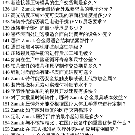
135
新连接器压铸模具的生产交货期是多久？
136
哪种 Zamak 合金最适合外观要求高的电子外壳？
137
高光洁度压铸外壳可实现的表面粗糙度是多少？
138
锌铸外壳能否满足电磁干扰 (EMI) 屏蔽要求？
139
压铸电子部件的最小壁厚是多少？
140
哪些表面处理选项适合面向消费者的设备外壳？
141
哪种 Zamak 合金最适合结构锁紧部件？
142
通过涂层可实现哪些耐腐蚀等级？
143
压铸锁具部件能否进行后加工和电镀？
144
如何在生产中验证循环寿命和尺寸公差？
145
锁具部件的模具和原型制作交货期是多久？
146
锌制时尚配饰有哪些表面光洁度可选？
147
Zamak 铸件能否安全接触皮肤或镀上低致敏金属？
148
装饰性徽标元素可实现何种细节水平？
149
季节性配饰系列的模具开发速度有多快？
150
对于大批量时尚铸件，哪种 Zamak 合金最具成本效益？
151
Zamak 压铸外壳能否根据医疗人体工学需求进行定制？
152
Zamak 如何应对重复的医疗灭菌循环？
153
定制 Zamak 医疗部件的最小起订量是多少？
154
Zamak 与不锈钢相比，在医疗设备中的重量优势是什么？
155
Zamak 在 FDA 批准的医疗外壳中的应用案例研究？