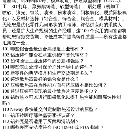
造基础、铝/锌/铜压铸、模具制造、快速原型制作（CNC 加
工、3D 打印、聚氨酯铸造、砂型铸造）、后处理（机加工、
喷砂、滚光、组装、喷漆、粉末喷涂、阳极氧化、硬质阳极氧
化）以及材料选择（铝合金、锌合金、铜合金、模具材料）。
无论您是优化零件几何形状的工程师、评估供应商的采购人
员，还是扩大生产规模的生产经理，这 100 个实用的问答都将
帮助您缩短交货期、降低成本并提高铸件质量——所有这些都
汇集在一处。
101
哪些铝合金最适合高强度工业部件？
102
铝压铸件能否在承重机械中替代钢材？
103
如何验证工业压铸件的公差和强度？
104
哪些表面处理可保护户外环境中的铸件？
105
新零件的典型模具和生产交货期是多久？
106
铸造散热器最好的铝合金是什么？
107
压铸散热器在热性能方面与挤压版本相比如何？
108
通过压铸可实现的最小散热片厚度是多少？
109
铝散热器可以进行阳极氧化以提升热性能和耐腐蚀性能
吗？
110
Neway 多快能交付定制散热器设计的原型？
111
铝压铸医疗部件需要哪些认证？
112
铝外壳是否适用于灭菌和清洁剂？
113
哪些表面光洁度符合 ISO 10993 或 FDA 指南？