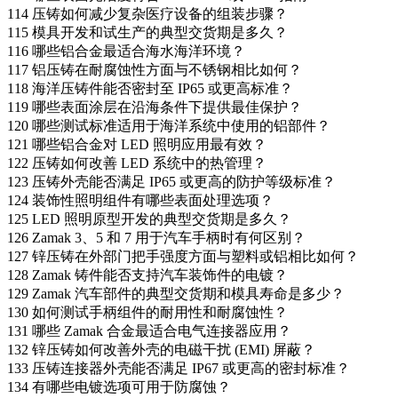
114
压铸如何减少复杂医疗设备的组装步骤？
115
模具开发和试生产的典型交货期是多久？
116
哪些铝合金最适合海水海洋环境？
117
铝压铸在耐腐蚀性方面与不锈钢相比如何？
118
海洋压铸件能否密封至 IP65 或更高标准？
119
哪些表面涂层在沿海条件下提供最佳保护？
120
哪些测试标准适用于海洋系统中使用的铝部件？
121
哪些铝合金对 LED 照明应用最有效？
122
压铸如何改善 LED 系统中的热管理？
123
压铸外壳能否满足 IP65 或更高的防护等级标准？
124
装饰性照明组件有哪些表面处理选项？
125
LED 照明原型开发的典型交货期是多久？
126
Zamak 3、5 和 7 用于汽车手柄时有何区别？
127
锌压铸在外部门把手强度方面与塑料或铝相比如何？
128
Zamak 铸件能否支持汽车装饰件的电镀？
129
Zamak 汽车部件的典型交货期和模具寿命是多少？
130
如何测试手柄组件的耐用性和耐腐蚀性？
131
哪些 Zamak 合金最适合电气连接器应用？
132
锌压铸如何改善外壳的电磁干扰 (EMI) 屏蔽？
133
压铸连接器外壳能否满足 IP67 或更高的密封标准？
134
有哪些电镀选项可用于防腐蚀？