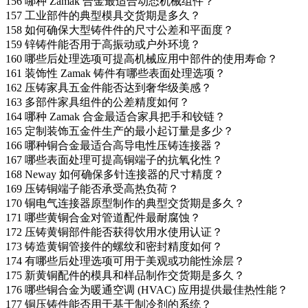
156
哪种 Zamak 合金最适合动态机械组件？
157
工业部件的典型模具交货期是多久？
158
如何确保大型铸件件的尺寸公差和平面度？
159
锌铸件能否用于高振动或户外环境？
160
哪些后处理选项可提高机械应用中部件的使用寿命？
161
装饰性 Zamak 铸件有哪些表面处理选项？
162
压铸家具五金件能否达到奢华级美感？
163
多部件家具组件的公差精度如何？
164
哪种 Zamak 合金最适合家具把手和铰链？
165
定制装饰五金件生产的最小起订量是多少？
166
哪种铜合金最适合高导电性压铸连接器？
167
哪些表面处理可提高铜端子的抗氧化性？
168
Neway 如何确保多针连接器的尺寸精度？
169
压铸铜端子能否承受高热负荷？
170
铜电气连接器原型制作的典型交货期是多久？
171
哪些黄铜合金对管道配件最耐腐蚀？
172
压铸黄铜部件能否获得饮用水使用认证？
173
铸造黄铜管接件的螺纹和密封精度如何？
174
有哪些后处理选项可用于美观或功能性涂层？
175
新黄铜配件的模具和样品制作交货期是多久？
176
哪些铜合金为暖通空调 (HVAC) 应用提供最佳热性能？
177
铜压铸件能否用于基于制冷剂的系统？