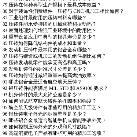
79
压铸在何种典型生产规模下最具成本效益？
80
对于装饰性消费组件，压铸与 CNC 机加工相比如何？
81
工业组件最耐用的压铸材料有哪些？
82
压铸件能承受持续的机械载荷和振动吗？
83
表面处理如何增强工业环境中的耐用性？
84
重型设备应用中典型的模具寿命是多少？
85
压铸如何降低结构件的成本和重量？
86
发动机压铸中最常用的铝合金有哪些？
87
压铸与锻造或机加工的发动机组件相比如何？
88
压铸发动机零件能承受高温和高压吗？
89
发动机铸件的标准尺寸公差是多少？
90
压铸如何通过减轻重量来提高燃油效率？
91
哪些铝合金最适合航空航天压铸？
92
铝压铸件能否满足 MIL-STD 和 AS9100 要求？
93
机身铸件的最大允许公差是多少？
94
如何测试航空航天铸件的孔隙率和强度？
95
航空航天级铸件有哪些可用的精加工工艺？
96
铝压铸电子外壳的标准壁厚是多少？
97
哪些铝合金最适合智能手机或智能手表外壳？
98
如何控制压铸外壳的外观和尺寸缺陷？
99
高端消费电子产品有哪些可用的精加工选项？