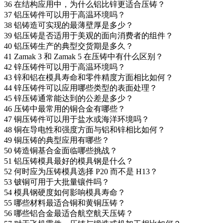
36
在结构应用中，为什么铝比锌更适合压铸？
37
铝压铸件可以用于高温环境吗？
38
铝铸造可实现的最薄壁厚是多少？
39
铝压铸是否适用于美观的面向消费者的组件？
40
铝压铸生产的典型交货期是多久？
41
Zamak 3 和 Zamak 5 在压铸中有什么区别？
42
锌压铸件可以用于高温环境吗？
43
锌和铝在模具寿命和零件精度方面相比如何？
44
锌压铸件可以应用哪些类型的表面处理？
45
锌压铸通常能达到的公差是多少？
46
压铸中最常用的铜合金有哪些？
47
铜压铸件可以用于盐水或海洋环境吗？
48
铜在导电性和强度方面与铝和锌相比如何？
49
铜压铸的典型应用有哪些？
50
铸造铜基合金面临哪些挑战？
51
铝压铸模具最好的模具钢是什么？
52
何时应为压铸模具选择 P20 而不是 H13？
53
铍铜可用于大批量镶件吗？
54
模具钢硬度如何影响模具寿命？
55
哪些材料最适合铜和黄铜压铸？
56
哪些铝合金最适合航空航天压铸？