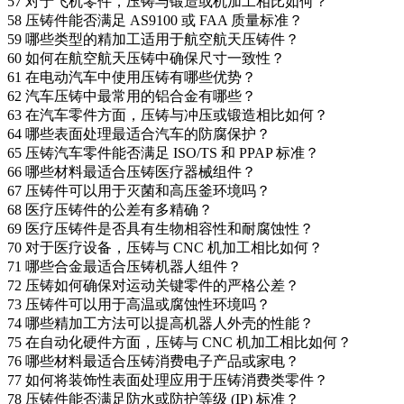
57
对于飞机零件，压铸与锻造或机加工相比如何？
58
压铸件能否满足 AS9100 或 FAA 质量标准？
59
哪些类型的精加工适用于航空航天压铸件？
60
如何在航空航天压铸中确保尺寸一致性？
61
在电动汽车中使用压铸有哪些优势？
62
汽车压铸中最常用的铝合金有哪些？
63
在汽车零件方面，压铸与冲压或锻造相比如何？
64
哪些表面处理最适合汽车的防腐保护？
65
压铸汽车零件能否满足 ISO/TS 和 PPAP 标准？
66
哪些材料最适合压铸医疗器械组件？
67
压铸件可以用于灭菌和高压釜环境吗？
68
医疗压铸件的公差有多精确？
69
医疗压铸件是否具有生物相容性和耐腐蚀性？
70
对于医疗设备，压铸与 CNC 机加工相比如何？
71
哪些合金最适合压铸机器人组件？
72
压铸如何确保对运动关键零件的严格公差？
73
压铸件可以用于高温或腐蚀性环境吗？
74
哪些精加工方法可以提高机器人外壳的性能？
75
在自动化硬件方面，压铸与 CNC 机加工相比如何？
76
哪些材料最适合压铸消费电子产品或家电？
77
如何将装饰性表面处理应用于压铸消费类零件？
78
压铸件能否满足防水或防护等级 (IP) 标准？