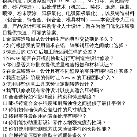
模具制造，快速原型制作（CNC 加工、3D 打印、聚氨酯铸
造、砂型铸造），后处理技术（机加工、喷砂、滚磨、组装、
喷漆、粉末喷涂、阳极氧化、电弧阳极氧化），以及铸造材料
（铝合金、锌合金、铜合金、模具材料）——本资源专为工程
师、产品设计师和采购专业人士设计，旨在为他们优化压铸项
目提供快速、可靠的答案。
1
金属铸造项目从设计到生产的典型交货期是多久？
2
如何根据我的应用需求在铝、锌和铜压铸之间做出选择？
3
铸造后的 CNC 后加工能达到怎样的公差？
4
Neway 能否在开模前协助进行可制造性设计修改？
5
你们是否为每批次提供质量检验报告和材料认证？
6
在金属铸造中，设计具有不同壁厚的零件有哪些最佳实践？
7
我应在设计阶段的何时让 Neway 的工程团队介入？
8
使用哪些仿真工具来验证定制铸造设计？
9
我可以修改现有零件设计以使其适合压铸吗？
10
合金选择如何影响设计约束和铸造精度？
11
哪些铸造合金在强度和耐腐蚀性之间提供了最佳平衡？
12
你们如何确保高公差组件的尺寸精度？
13
铸铝零件最耐用的表面处理有哪些？
14
你们能协助重新设计零件以增强抗疲劳性吗？
15
你们使用哪些测试方法来验证零件的长期性能？
16
金属铸造原型的典型交货期是多久？