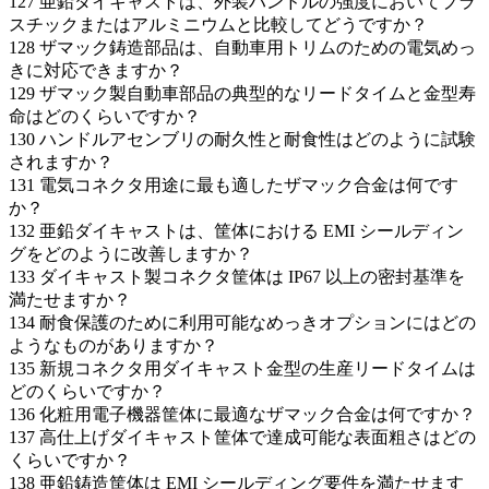
127
亜鉛ダイキャストは、外装ハンドルの強度においてプラ
スチックまたはアルミニウムと比較してどうですか？
128
ザマック鋳造部品は、自動車用トリムのための電気めっ
きに対応できますか？
129
ザマック製自動車部品の典型的なリードタイムと金型寿
命はどのくらいですか？
130
ハンドルアセンブリの耐久性と耐食性はどのように試験
されますか？
131
電気コネクタ用途に最も適したザマック合金は何です
か？
132
亜鉛ダイキャストは、筐体における EMI シールディン
グをどのように改善しますか？
133
ダイキャスト製コネクタ筐体は IP67 以上の密封基準を
満たせますか？
134
耐食保護のために利用可能なめっきオプションにはどの
ようなものがありますか？
135
新規コネクタ用ダイキャスト金型の生産リードタイムは
どのくらいですか？
136
化粧用電子機器筐体に最適なザマック合金は何ですか？
137
高仕上げダイキャスト筐体で達成可能な表面粗さはどの
くらいですか？
138
亜鉛鋳造筐体は EMI シールディング要件を満たせます