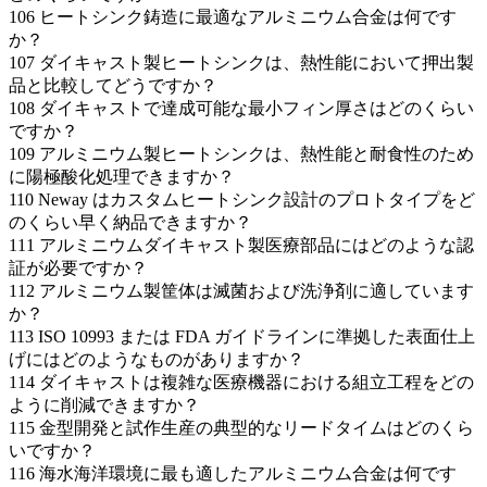
106
ヒートシンク鋳造に最適なアルミニウム合金は何です
か？
107
ダイキャスト製ヒートシンクは、熱性能において押出製
品と比較してどうですか？
108
ダイキャストで達成可能な最小フィン厚さはどのくらい
ですか？
109
アルミニウム製ヒートシンクは、熱性能と耐食性のため
に陽極酸化処理できますか？
110
Neway はカスタムヒートシンク設計のプロトタイプをど
のくらい早く納品できますか？
111
アルミニウムダイキャスト製医療部品にはどのような認
証が必要ですか？
112
アルミニウム製筐体は滅菌および洗浄剤に適しています
か？
113
ISO 10993 または FDA ガイドラインに準拠した表面仕上
げにはどのようなものがありますか？
114
ダイキャストは複雑な医療機器における組立工程をどの
ように削減できますか？
115
金型開発と試作生産の典型的なリードタイムはどのくら
いですか？
116
海水海洋環境に最も適したアルミニウム合金は何です