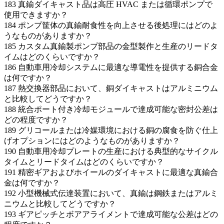
183
真鍮ダイキャスト品は高圧 HVAC または循環ポンプで
使用できますか？
184
ポンプ筐体の真鍮耐食性を向上させる後処理にはどのよ
うなものがありますか？
185
カスタム真鍮製ポンプ部品の金型製作と生産のリードタ
イムはどのくらいですか？
186
自動車用冷却システムに最適な導電性を提供する銅合金
は何ですか？
187
熱交換器部品において、銅ダイキャストはアルミニウム
と比較してどうですか？
188
統合ポート付き冷却モジュールで達成可能な密封公差は
どの程度ですか？
189
グリコールまたは冷媒環境における銅の腐食を防ぐ仕上
げオプションにはどのようなものがありますか？
190
自動車用冷却プレートの生産における典型的なサイクル
タイムとリードタイムはどのくらいですか？
191
精密ギアおよびホイールのダイキャストに最適な真鍮合
金は何ですか？
192
小型機械式伝達装置において、真鍮は鋼鉄またはアルミ
ニウムと比較してどうですか？
193
ギアピッチとボアアライメントで達成可能な公差はどの