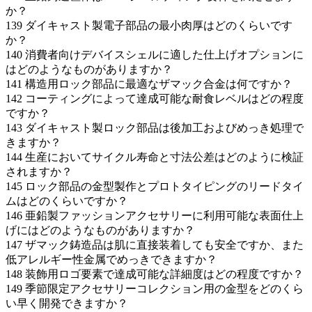
か？
139
ダイキャスト製電子部品の最小肉厚はどのくらいです
か？
140
消費者向けデバイスシェルに適した仕上げオプションに
はどのようなものがありますか？
141
構造用ロック部品に最適なザマック合金は何ですか？
142
コーティングによって達成可能な耐食レベルはどの程度
ですか？
143
ダイキャスト製ロック部品は後加工およびめっき処理で
きますか？
144
生産においてサイクル寿命と寸法公差はどのように検証
されますか？
145
ロック部品の金型製作とプロトタイピングのリードタイ
ムはどのくらいですか？
146
亜鉛製ファッションアクセサリーに利用可能な表面仕上
げにはどのようなものがありますか？
147
ザマック鋳造品は肌に直接装着しても安全ですか、また
低アレルギー性金属でめっきできますか？
148
装飾用ロゴ要素で達成可能な詳細度はどの程度ですか？
149
季節限定アクセサリーコレクション用の金型をどのくら
い早く開発できますか？