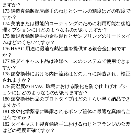
ますか？
173
鋳造真鍮製配管継手のねじとシールの精度はどの程度で
すか？
174
美的または機能的コーティングのために利用可能な後処
理オプションにはどのようなものがありますか？
175
新規真鍮製継手の金型製作とサンプリングのリードタイ
ムはどのくらいですか？
176
HVAC 用途に最適な熱性能を提供する銅合金は何です
か？
177
銅ダイキャスト品は冷媒ベースのシステムで使用できま
すか？
178
熱交換器における内部流路はどのように鋳造され、検証
されますか？
179
高湿度の HVAC 環境における酸化を防ぐ仕上げオプシ
ョンにはどのようなものがありますか？
180
熱交換器部品のプロトタイプはどのくらい早く納品でき
ますか？
181
水や化学薬品に曝露されるポンプ筐体に最適な真鍮合金
は何ですか？
182
ダイキャスト製真鍮継手におけるねじとフランジの公差
はどの程度正確ですか？