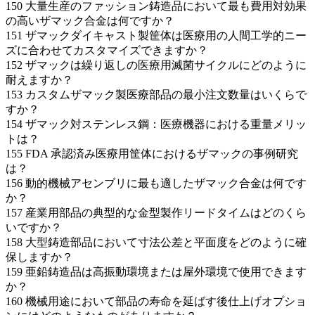
150
大量生産のファッション鋳造品において最も費用対効果
の高いザマック合金は何ですか？
151
ザマックダイキャスト製筐体は医療用の人間工学的ニー
ズに合わせてカスタマイズできますか？
152
ザマックは繰り返しの医療用滅菌サイクルにどのように
耐えますか？
153
カスタムザマック製医療部品の最小注文数量はいくらで
すか？
154
ザマック対ステンレス鋼：医療機器における重量メリッ
トは？
155
FDA 承認済み医療用筐体におけるザマックの事例研究
は？
156
動的機械アセンブリに最も適したザマック合金は何です
か？
157
産業用部品の典型的な金型製作リードタイムはどのくら
いですか？
158
大型鋳造部品において寸法公差と平面度をどのように確
保しますか？
159
亜鉛鋳造品は高振動環境または屋外環境で使用できます
か？
160
機械用途において部品の寿命を延ばす後仕上げオプショ