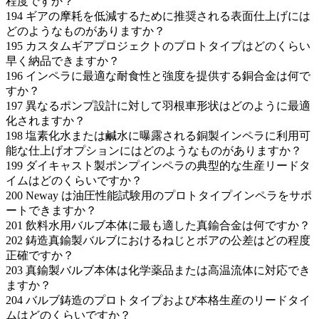
程度ですか？
194
ギアの摩耗を低減するために推奨される表面仕上げには
どのようなものがありますか？
195
カスタムギアプロジェクトのプロトタイプはどのくらい
早く納品できますか？
196
インペラに最適な耐食性と強度を提供する銅合金は何で
すか？
197
異なるポンプ設計に対して羽根車形状はどのように最適
化されますか？
198
塩素化水または鹹水に曝露される銅製インペラに利用可
能な仕上げオプションにはどのようなものがありますか？
199
ダイキャスト製ポンプインペラの典型的な生産リードタ
イムはどのくらいですか？
200
Neway は油圧性能試験用のプロトタイプインペラをサポ
ートできますか？
201
飲料水用バルブ本体に最も適した真鍮合金は何ですか？
202
鋳造真鍮製バルブにおけるねじとボアの公差はどの程度
正確ですか？
203
真鍮製バルブ本体は化学薬品または高温流体に対応でき
ますか？
204
バルブ鋳造のプロトタイプおよび本格生産のリードタイ
ムはどのくらいですか？