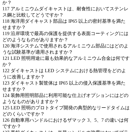
か？
117
アルミニウムダイキャストは、耐食性においてステンレ
ス鋼と比較してどうですか？
118
海洋用ダイキャスト部品は IP65 以上の密封基準を満た
せますか？
119
沿岸環境で最高の保護を提供する表面コーティングには
どのようなものがありますか？
120
海洋システムで使用されるアルミニウム部品にはどのよ
うな試験基準が適用されますか？
121
LED 照明用途に最も効果的なアルミニウム合金は何です
か？
122
ダイキャストは LED システムにおける熱管理をどのよ
うに改善しますか？
123
ダイキャスト製筐体は IP65 以上の侵入保護基準を満た
せますか？
124
装飾用照明部品に利用可能な仕上げオプションにはどの
ようなものがありますか？
125
LED 照明のプロトタイプ開発の典型的なリードタイムは
どのくらいですか？
126
自動車用ハンドルにおけるザマック 3、5、7 の違いは何
ですか？