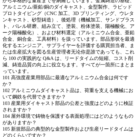
から本格的な量産までを網羅しています。金属鋳造の基礎、
アルミニウム/亜鉛/銅のダイキャスト、金型製作、ラピッド
プロトタイピング（CNC 加工、3D プリンティング、ウレタ
ンキャスト、砂型鋳造）、後処理（機械加工、サンドブラス
ト、バレル研磨、組み立て、塗装、粉体塗装、陽極酸化、ア
ーク陽極酸化）、および材料選定（アルミニウム合金、亜鉛
合金、銅合金、工具材料）を扱っています。部品形状を最適
化するエンジニア、サプライヤーを評価する購買担当者、ま
たは生産拡大を図る生産管理者无论你是誰であっても、これ
ら 100 の実践的な Q&A は、リードタイムの短縮、コスト削
減、鋳造品質の向上に役立ちます。すべてが一箇所にまとま
っています。
101
高強度産業用部品に最適なアルミニウム合金は何です
か？
102
アルミニウムダイキャスト品は、荷重を支える機械にお
いて鋼鉄を代替できますか？
103
産業用ダイキャスト部品の公差と強度はどのように検証
されますか？
104
屋外環境で鋳物を保護する表面処理にはどのようなもの
がありますか？
105
新規部品の典型的な金型製作および生産リードタイムは
どのくらいですか？