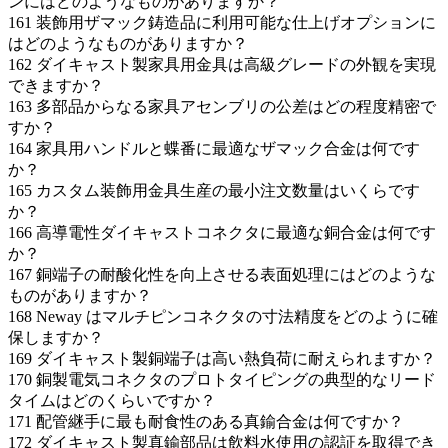
ンにはどのようなものがありますか？
161
装飾用ザマック鋳造品に利用可能な仕上げオプションに
はどのようなものがありますか？
162
ダイキャスト製家具用金具は高級グレードの外観を実現
できますか？
163
多部品からなる家具アセンブリの公差はどの程度精密で
すか？
164
家具用ハンドルと蝶番に最適なザマック合金は何です
か？
165
カスタム装飾用金具生産の最小注文数量はいくらです
か？
166
高導電性ダイキャストコネクタに最適な銅合金は何です
か？
167
銅端子の耐酸化性を向上させる表面処理にはどのような
ものがありますか？
168
Neway はマルチピンコネクタの寸法精度をどのように確
保しますか？
169
ダイキャスト製銅端子は高い熱負荷に耐えられますか？
170
銅製電気コネクタのプロトタイピングの典型的なリード
タイムはどのくらいですか？
171
配管継手に最も耐食性のある真鍮合金は何ですか？
172
ダイキャスト製真鍮部品は飲料水使用の認証を取得でき